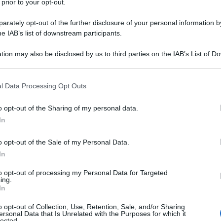
 prior to your opt-out.
rately opt-out of the further disclosure of your personal information by
he IAB’s list of downstream participants.
film della famosa saga di spionaggio con
Matt
egreto della Cia, che non ricorda nulla del proprio
vuole eliminarlo. Trovato gravemente ferito su
tion may also be disclosed by us to third parties on the IAB’s List of 
e a corto di memoria, cercherà di scoprire la sua
 that may further disclose it to other third parties.
ug Liman
,
The Bourne Identity
sarà trasmesso
 that this website/app uses one or more Google services and may gath
l Data Processing Opt Outs
including but not limited to your visit or usage behaviour. You may click 
 to Google and its third-party tags to use your data for below specifi
ity, immagini del
o opt-out of the Sharing of my personal data.
ogle consent section.
In
o opt-out of the Sale of my Personal Data.
In
to opt-out of processing my Personal Data for Targeted
ing.
In
o opt-out of Collection, Use, Retention, Sale, and/or Sharing
ersonal Data that Is Unrelated with the Purposes for which it
lected.