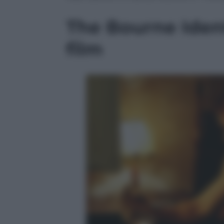
The Bourne Ident
film