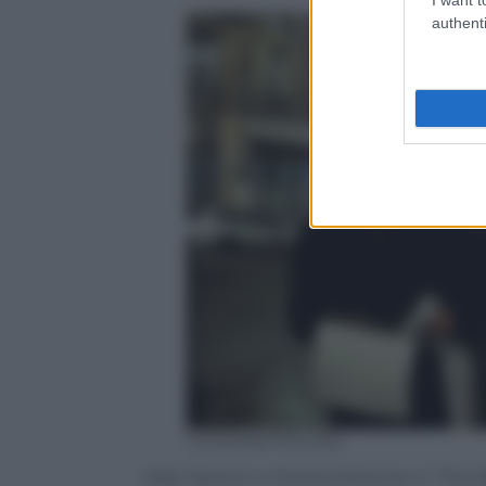
authenti
Universal Pictures
Matt Damon e Franka Potente in “The B