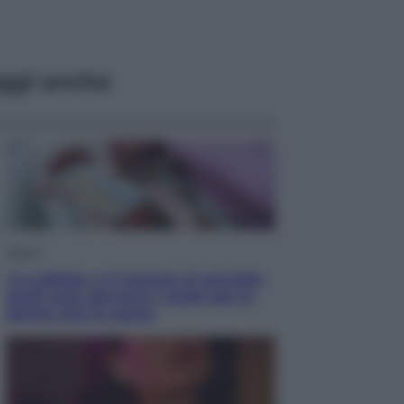
ggi anche
Salute
«La pillola» e il tumore al cervello:
quali sono davvero i rischi per le
donne che la usano