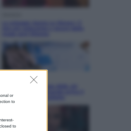
Televisione
Le schegge riporta su Disney+ il
lato più seducente e oscuro della
moda anni Ottanta
Economia
Nuovo bonus energia 2026, chi
potrà ottenerlo e quando arriva il
sonal or
nuovo aiuto sulle bollette
ection to
nterest-
closed to