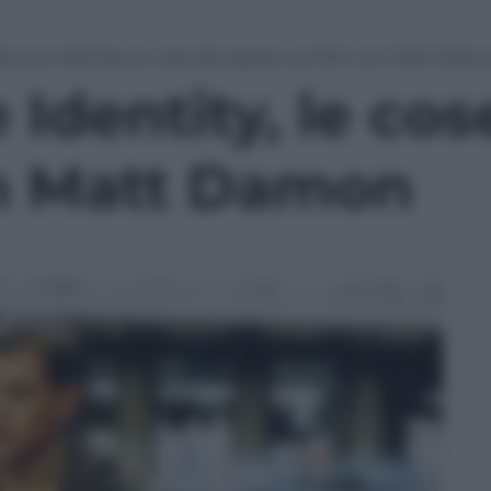
ourne Identity, le cose da sapere sul film con Matt Dam
Identity, le cos
on Matt Damon