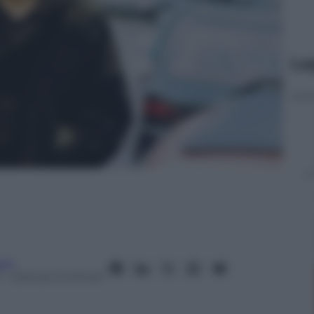
Le
oni
– Lettura: 3 minuti