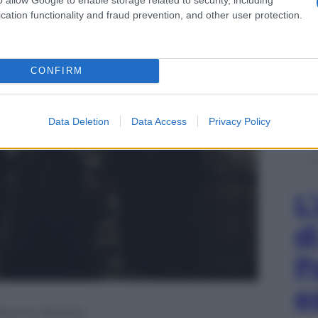
cation functionality and fraud prevention, and other user protection.
CONFIRM
Data Deletion
Data Access
Privacy Policy
L
d
P
e
ourne Identity”