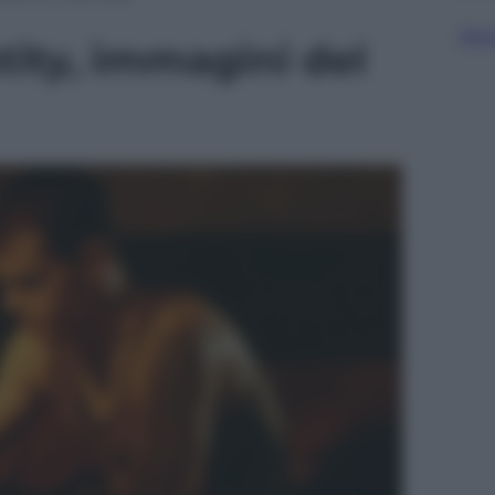
Sfog
ity, immagini del