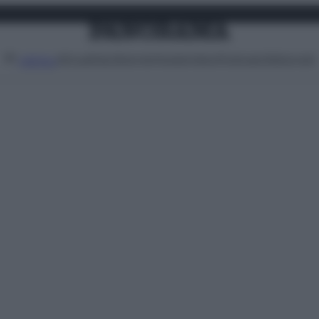
Attualità
Lifestyle
Moda
Video
Podcast
Abbonati
MENU