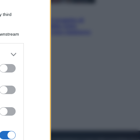
Televisione
 third
Squid Game USA, il progetto di
David Fincher sarebbe stato
accantonato. Ecco cosa sappiamo
Downstream
er and store
to grant or
ed purposes