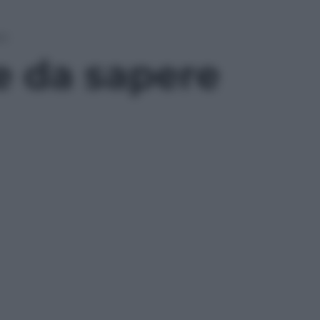
on
e da sapere