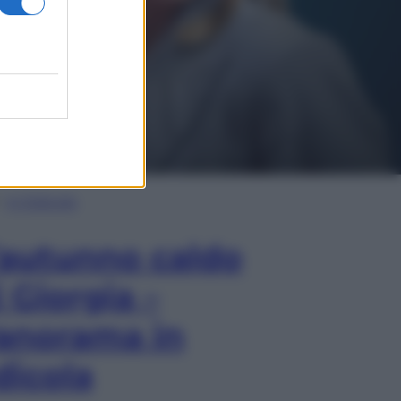
In Edicola
’autunno caldo
i Giorgia –
anorama in
dicola