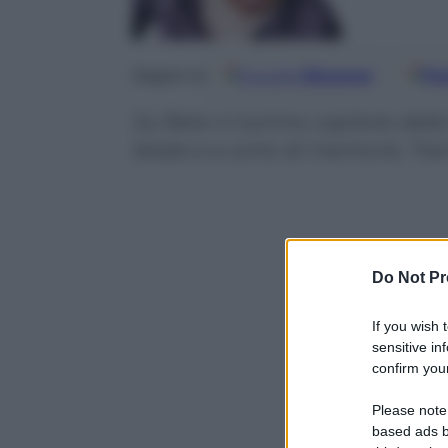
Google
Discover
Fo
Seguici su
Su Rete 4 il primo capitolo della
letale e a corto di memoria. Trama
Do Not Pr
If you wish 
sensitive in
confirm your
Please note
based ads b