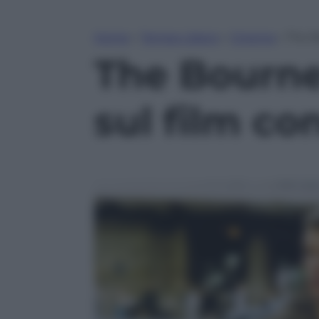
Home
»
Tempo Libero
»
Cinema
»
The B
The Bourne 
sul film c