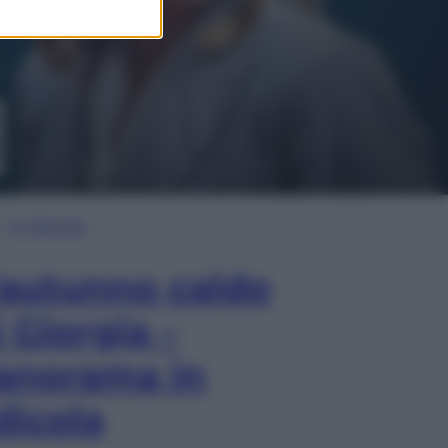
In Edicola
’autunno caldo
i Giorgia –
anorama in
dicola