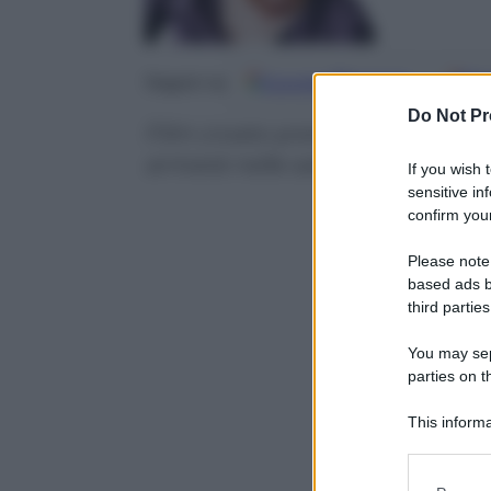
Google
Discover
Fo
Seguici su
Do Not Pr
Film croato premiato a Cannes 
arriverà nelle sale italiane il 28 a
If you wish 
sensitive in
confirm your
Please note
based ads b
third parties
You may sepa
parties on t
This informa
Participants
Please note