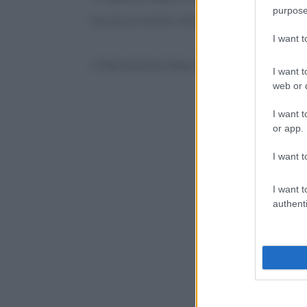
purpose
Sole alto di Dalibor Matanić: estratto del film
I want 
© Riproduzione Riservata
I want t
web or d
I want t
or app.
I want t
I want t
authenti