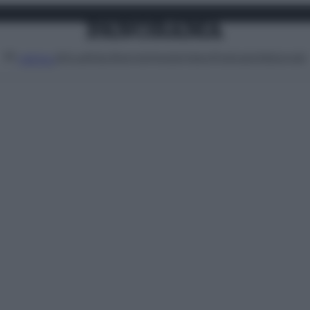
Attualità
Lifestyle
Moda
Video
Podcast
Abbonati
MENU