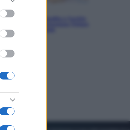
to grant or
ed purposes
Esteri
Pakistan, Arabia Saudita e Turchia
verso un patto di sicurezza: l’intesa
che preoccupa Israele