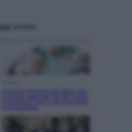
ggi anche
Economia
Pensione di agosto più bassa, non
è sempre colpa del 730: chi rischia
la trattenuta Inps e cosa fare entro
il 15 settembre