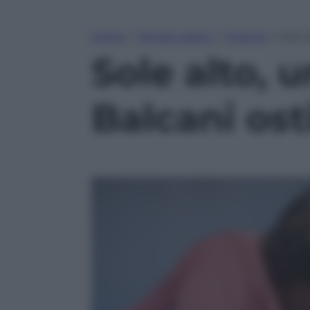
Home
»
Tempo Libero
»
Cinema
»
Sole a
Sole alto, 
Balcani osti