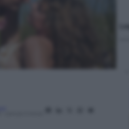
Le
oni
6
– Lettura: 2 minuti