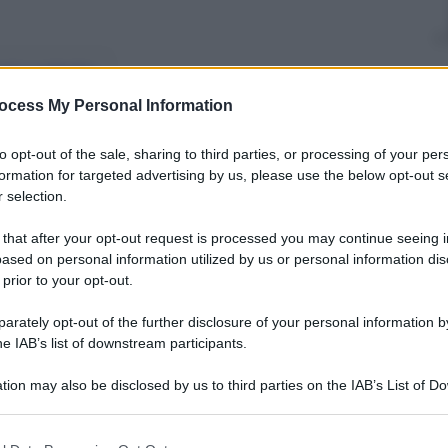
nti preferite
ocess My Personal Information
nella sezione Un Certain Regard,
prile
to opt-out of the sale, sharing to third parties, or processing of your per
formation for targeted advertising by us, please use the below opt-out s
 selection.
 that after your opt-out request is processed you may continue seeing i
ased on personal information utilized by us or personal information dis
 prior to your opt-out.
rately opt-out of the further disclosure of your personal information by
he IAB’s list of downstream participants.
tion may also be disclosed by us to third parties on the IAB’s List of 
 that may further disclose it to other third parties.
 that this website/app uses one or more Google services and may gath