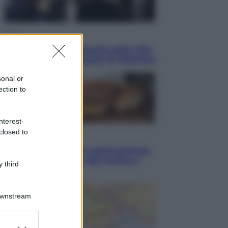
Sport
La guerra per il controllo della Fifa,
ecco chi sono gli alleati di Infantino
sonal or
ection to
nterest-
closed to
Vino e Cibo
Pizza, la rivoluzione gastronomica
in tavola che parte dal mulino a
 third
pietra
Downstream
er and store