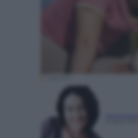
Tucker Film
Simona Sant
22 Aprile 201