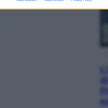
L
d
P
e