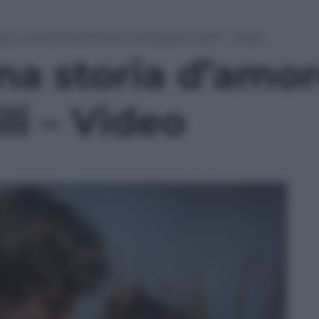
lto, una storia d’amore nei Balcani ostili – Video
una storia d’amor
li – Video