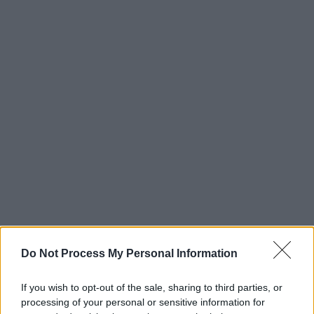
Do Not Process My Personal Information
If you wish to opt-out of the sale, sharing to third parties, or
processing of your personal or sensitive information for