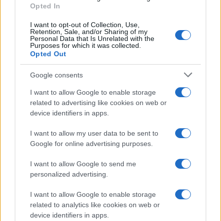
Opted In
I want to opt-out of Collection, Use,
Retention, Sale, and/or Sharing of my
Personal Data that Is Unrelated with the
Purposes for which it was collected.
Opted Out
Google consents
I want to allow Google to enable storage
related to advertising like cookies on web or
device identifiers in apps.
I want to allow my user data to be sent to
Google for online advertising purposes.
I want to allow Google to send me
personalized advertising.
I want to allow Google to enable storage
related to analytics like cookies on web or
device identifiers in apps.