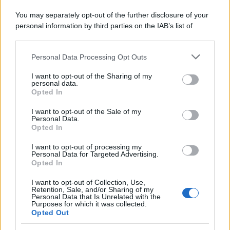
You may separately opt-out of the further disclosure of your
personal information by third parties on the IAB’s list of
downstream participants.
Personal Data Processing Opt Outs
This information may also be disclosed by us to third parties
on the IAB’s List of Downstream Participants that may further
I want to opt-out of the Sharing of my
disclose it to other third parties.
personal data.
Opted In
Please note that this website/app uses one or more Google
services and may gather and store information including but
I want to opt-out of the Sale of my
Personal Data.
not limited to your visit or usage behaviour. You may click to
Opted In
grant or deny consent to Google and its third-party tags to
use your data for below specified purposes in below Google
I want to opt-out of processing my
consent section.
Personal Data for Targeted Advertising.
Opted In
I want to opt-out of Collection, Use,
Retention, Sale, and/or Sharing of my
Personal Data that Is Unrelated with the
Purposes for which it was collected.
Opted Out