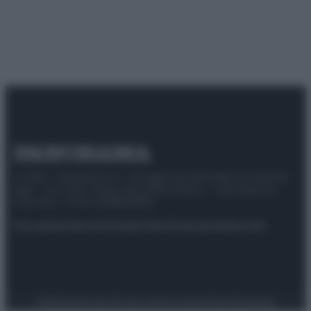
© 2025 – Panorama s.r.l. (Gruppo Società Editrice Italiana
spa) – Via Vittor Pisani 28, 20124 Milano – riproduzione
riservata – P.IVA 10518230965
Attualità
Lifestyle
Moda
Video
Podcast
Abbonati
Preferenze Privacy
Privacy Policy
Cookie Policy
Note legali