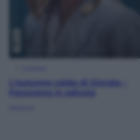
In Edicola
L’autunno caldo di Giorgia –
Panorama in edicola
Sfoglia ora