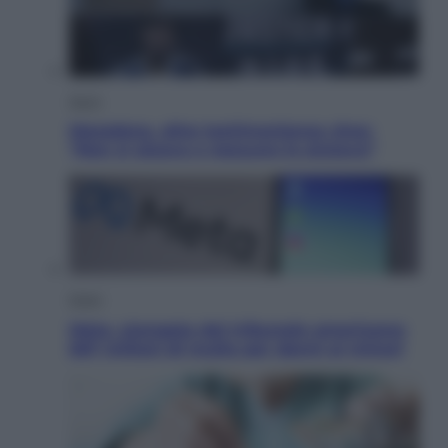
Sport
Maradona, altra testimonianza choc:
“Non si alzava e nessuno lo aiutava”
Esteri
Meta, stangata dal tribunale americano:
567 milioni di multa per danni ai minori