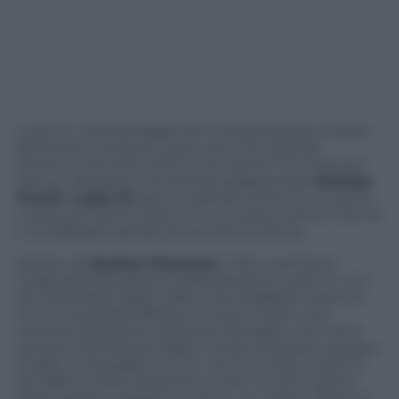
Lupin III, il personaggio dei manga ispirato al ladro
gentiluomo Arsène Lupin, arriva sul grande
schermo nel primo film in live action riconosciuto
dal suo ideatore, il fumettista giapponese
Monkey
Punch
.
Lupin III
sarà sul grande schermo, in carne
e ossa, per soli tre giorni, in un’uscita evento il 22, 23
e 24 febbraio distribuito da Microcinema.
Diretto da
Ryûhei Kitamura
, il film mantiene
l’originaria formazione della banda di Lupin III, con
gli inseparabili Jigen dalla mira infallibile, Goemon
con la sua spada affilata e la sexy Fujiko, tutti
ricercati dal povero ispettore Zenigata, che viene
sempre ridicolizzato dalle trovate di questo gruppo
di ladri. Il mangaka Punch, che ha creato Lupin III
nel 1967, è stato presente sul set nei primi giorni
delle riprese e appare anche in un cameo. Nato su