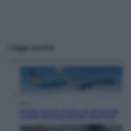
Leggi anche
Viaggi
Perché Vietnam Airlines sta diventando
la porta d’ingresso italiana verso l’Asia