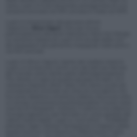
carta, Lupin III è poi diventato protagonista di una
versione animata nel 1971, arrivata in Italia nel 1979.
Lupin è interpretato dal giovane attore
nipponico
Shun Oguri
, noto per la sua
partecipazione alla serie televisiva
Hana Yori Dango
.
La versione italiana di
Lupin III
si avvale delle voci
dei doppiatori attualmente impegnati nelle serie e
nei film animati.
Lupin III (Shun Oguri), nipote del celebre Arsenio
Lupin, è conosciuto come uno dei ladri più famosi
del mondo, tanto da far parte dell’organizzazione
The Works. A capo di questo gruppo di ladri, c’è il
veterano Dawson (Nick Tate), che viene ucciso da
una banda di criminali nel corso di una rapina, che
ha come obiettivo un’antica collana, che a sua volta
un tempo conteneva la preziosa pietra “Cuore rosso
cremisi di Cleopatra”. A breve, il rubino e la collana si
ricongiungeranno, per formare un unico gioiello dal
valore inestimabile. Lupin e i suoi amici – l’infallibile
pistolero Jigen (Tetsuji Tamayama), il maestro della
spada Goemon (Gô Ayano) e l’affascinante Fujiko