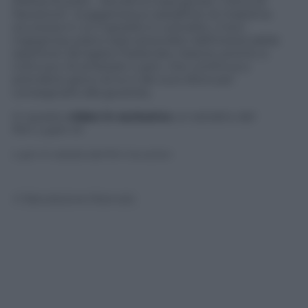
(Meisa Kuroki) – dovranno espugnare “L’Arca di
Navarone”, la gigantesca cassaforte di massima
sicurezza in cui il gioiello è custodito. Il loro
ingegnoso piano sarà ostacolato dall’instancabile
ispettore Zenigata (Tadanobu Asano), pronto a
tutto pur di arrestare Lupin, che continua a
prendersi gioco di lui e dei suoi sforzi per
consegnarlo alla giustizia.
In questo
video in esclusiva
un estratto del
film
Lupin III
:
Lupin III: estratto del film live action
© Riproduzione Riservata