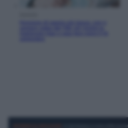
Economia
Pensione di agosto più bassa, non è
sempre colpa del 730: chi rischia la
trattenuta Inps e cosa fare entro il 15
settembre