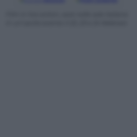
Google
Discover
Fonti preferite
Film in live action, sarà nelle sale italiane
in un’uscita evento il 22, 23 e 24 febbraio