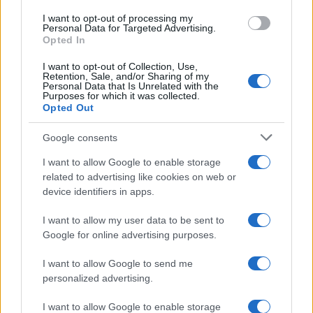
use your data for below specified purposes in below Google
I want to opt-out of processing my
consent section.
Personal Data for Targeted Advertising.
Opted In
I want to opt-out of Collection, Use,
Retention, Sale, and/or Sharing of my
Personal Data that Is Unrelated with the
Purposes for which it was collected.
Opted Out
Google consents
I want to allow Google to enable storage
related to advertising like cookies on web or
device identifiers in apps.
I want to allow my user data to be sent to
Google for online advertising purposes.
I want to allow Google to send me
personalized advertising.
I want to allow Google to enable storage