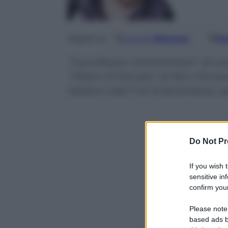
Google
Discover
Fo
Seguici su
“Il professor Cenerentolo” di L
“Heart of the sea” di Ron Howar
italiano (dal 7 al 13 dicembre), 
Do Not Pr
If you wish 
sensitive in
confirm your
Please note
based ads b