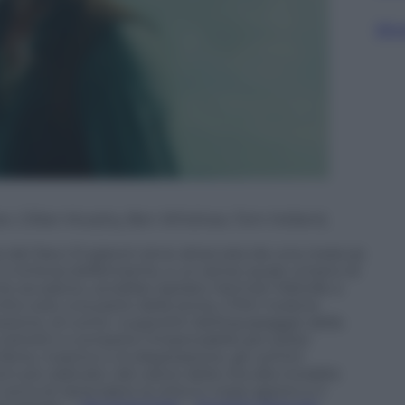
Sfog
r, Cillian Murphy, Ben Whishaw, Tom Holland,
iera del New England viene attaccata da una creatura
 e la forza elefantiache, e un senso quasi umano di
nte accaduto, avrebbe ispirato Herman Melville a
tto solo una parte della storia. Il film rivela le
ione, di come i superstiti dell’equipaggio della
 costretti a compiere l’impensabile per poter
fame, il panico e la disperazione, gli uomini
 più radicate: dal valore della vita alla moralità
cerca di riprendere la rotta in mare aperto e il