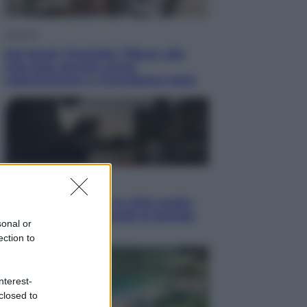
Lifestyle
Dal blush Charlotte Tilbury alle
tote bag: perché ormai
collezioniamo e rivendiamo tutto
Esteri
Perché Hiroshima: la città scelta
per mostrare al mondo la bomba
sonal or
atomica
ection to
nterest-
closed to