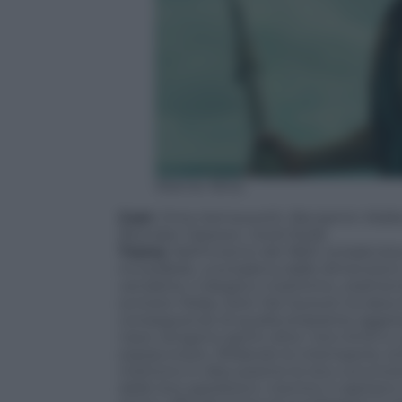
Warner Bros.
Cast
: Chris Hemsworth, Benjamin Walke
Brendan Gleeson, Jordi Mollà
Trama
: Nell’inverno del 1820, la balen
incredibile: una balena dalle dimensioni
vendetta. Il disastro marittimo, realme
scrivere
Moby Dick
. Ma l’autore ha descri
conseguenze di quella straziante aggress
nave vengono spinti oltre i loro limiti e
sopravvivere. Sfidando le intemperie, la 
mettono in discussione le loro convinzioni
delle loro spedizioni, mentre il capitano 