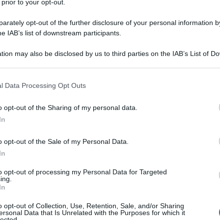
 prior to your opt-out.
rately opt-out of the further disclosure of your personal information by
he IAB’s list of downstream participants.
tion may also be disclosed by us to third parties on the IAB’s List of 
Cenerentolo” di
 that may further disclose it to other third parties.
cioni
 that this website/app uses one or more Google services and may gath
l Data Processing Opt Outs
including but not limited to your visit or usage behaviour. You may click 
 to Google and its third-party tags to use your data for below specifi
o opt-out of the Sharing of my personal data.
ogle consent section.
In
o opt-out of the Sale of my Personal Data.
In
to opt-out of processing my Personal Data for Targeted
ing.
In
o opt-out of Collection, Use, Retention, Sale, and/or Sharing
ersonal Data that Is Unrelated with the Purposes for which it
lected.