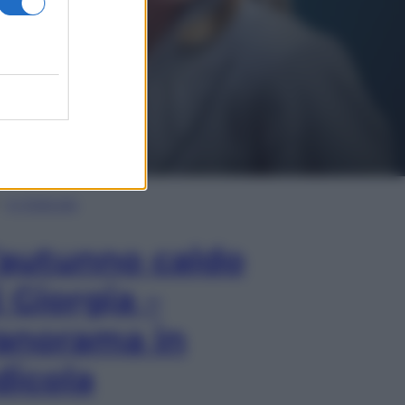
In Edicola
’autunno caldo
i Giorgia –
anorama in
dicola