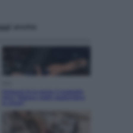
ggi anche
Sport
Pellacani fa la storia: 5 medaglie
d’oro “Adesso voglio raggiungere
le cinesi”