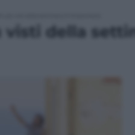
ilm più visti della settimana (7-13 dicembre)
ù visti della sett