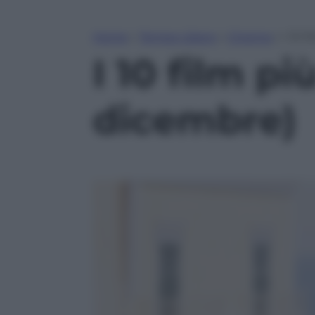
Home
»
Tempo Libero
»
Cinema
»
I 10 f
I 10 film pi
dicembre)