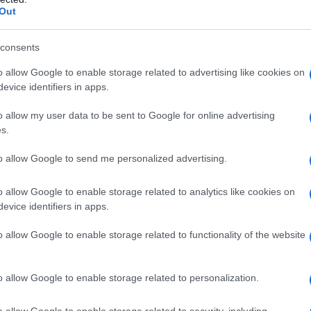
Out
consents
o allow Google to enable storage related to advertising like cookies on
evice identifiers in apps.
onardo Pieraccioni
o allow my user data to be sent to Google for online advertising
s.
, Davide Marotta, Flavio Insinna, Sergio Friscia,
ido Genovesi
to allow Google to send me personalized advertising.
 il fallimento della sua disastrata ditta di
pendente (Ceccherini) un maldestro colpo in banca
o allow Google to enable storage related to analytics like cookies on
i di carcere! Ma se non altro, nella prigione di una
esso Umberto è a fine pena e lavora di giorno nella
evice identifiers in apps.
re, durante un dibattito aperto al pubblico, conosce
o’ folle. Morgana crede che lui lavori nel carcere e
o allow Google to enable storage related to functionality of the website
fittando dell’equivoco, inizia a frequentarla
. Ma ogni giorno entro la mezzanotte, proprio come
a struttura per evitare che il direttore del carcere
o allow Google to enable storage related to personalization.
 permesso di lavoro in esterno.
dicembre)
o allow Google to enable storage related to security, including