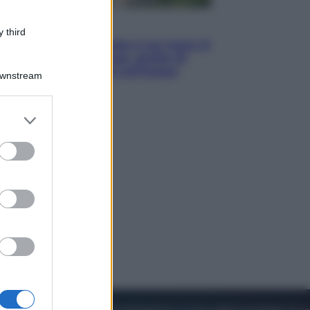
Viaggi
 third
La Thailandia segreta è sul mare: 8
luoghi tra delfini rosa, grotte di
smeraldo e villaggi sull’acqua
Downstream
er and store
to grant or
ed purposes