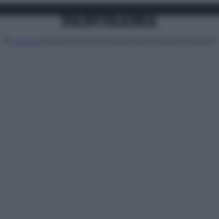
Attualità
Lifestyle
Moda
Video
Podcast
Abbonati
MENU