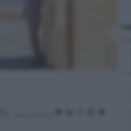
Le
oni
2015
– Lettura: 8 minuti