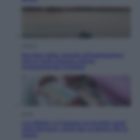
Lifestyle
Sea-Doo: dalla velocità all’esplorazione,
così le moto d’acqua stanno
rivoluzionando l’outdoor
Salute
«La pillola» e il tumore al cervello: quali
sono davvero i rischi per le donne che la
usano