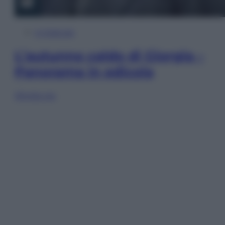
In Edicola
L’autunno caldo di Giorgia –
Panorama in edicola
Sfoglia ora