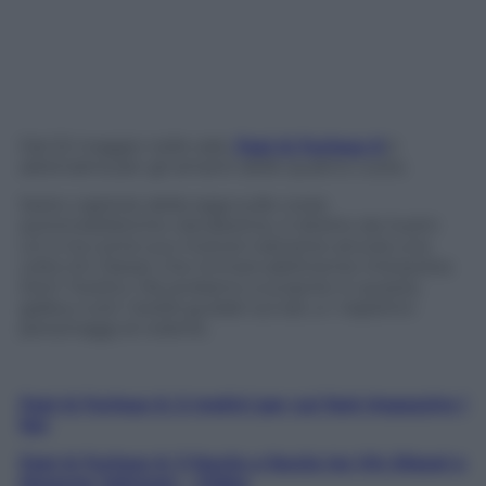
Dal 22 maggio nelle sale,
Fast & Furious 6
è
adrenalina per gli amanti delle quattro ruote.
Sesto capitolo della saga sulle corse
automobilistiche clandestine, è diretto da Justin
Lin e ha come suo motore trainante ancora una
volta Vin Diesel, che immancabilmente interpreta
Dom Toretto. Ma andiamo a scoprire in questa
gallery tutti i bolidi guidati sul set, e i rispettivi
personaggi al volante.
Fast & Furious 6, 5 motivi per cui farà impazzire i
fan
Fast & Furious 6, il faccia a faccia tra Vin Diesel e
Dwayne Johnson – Video