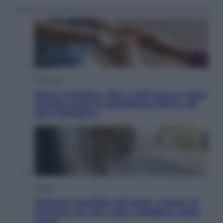
Economia
Bonus caregiver, fino a 400 euro al mese:
quando parte la piattaforma INPS e chi
può richiederlo
Viaggi
Giornata mondiale del gatto, è boom di
vacanze con loro: come viaggiare senza
stress