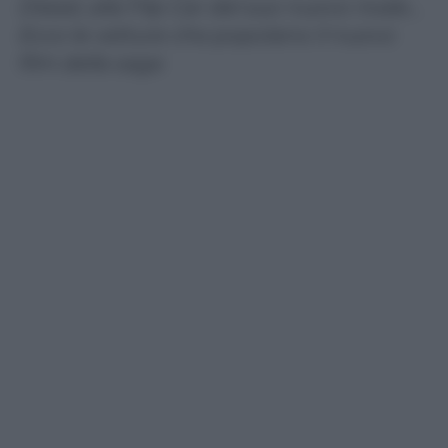
Diesel, alla Flip Car del suo nuovo rivale…
Ecco le vetture che popolano il nuovo
film della saga