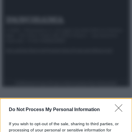
© 2025 – Panorama s.r.l. (Gruppo Società Editrice Italiana
spa) – Via Vittor Pisani 28, 20124 Milano – riproduzione
riservata – P.IVA 10518230965
Attualità
Lifestyle
Moda
Video
Podcast
Abbonati
Preferenze Privacy
Privacy Policy
Cookie Policy
Note legali
Do Not Process My Personal Information
If you wish to opt-out of the sale, sharing to third parties, or
processing of your personal or sensitive information for