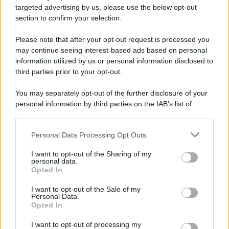
targeted advertising by us, please use the below opt-out
section to confirm your selection.
Please note that after your opt-out request is processed you
may continue seeing interest-based ads based on personal
information utilized by us or personal information disclosed to
third parties prior to your opt-out.
You may separately opt-out of the further disclosure of your
personal information by third parties on the IAB’s list of
downstream participants.
Personal Data Processing Opt Outs
This information may also be disclosed by us to third parties
on the IAB’s List of Downstream Participants that may further
I want to opt-out of the Sharing of my
disclose it to other third parties.
personal data.
Opted In
Please note that this website/app uses one or more Google
services and may gather and store information including but
I want to opt-out of the Sale of my
Personal Data.
not limited to your visit or usage behaviour. You may click to
Opted In
grant or deny consent to Google and its third-party tags to
use your data for below specified purposes in below Google
I want to opt-out of processing my