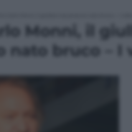
to Carlo Monni, il giullare toscanaccio nato bruco – I vid
lo Monni, il giul
 nato bruco – I 