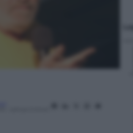
Le
oni
13
– Lettura: 3 minuti