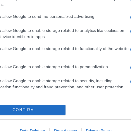
e farsi seghe a casa, eppure la natura ci insegna
s.
e bruchi pe’ diventà farfalle, ecco noi semo quella
hi semo nati e bruchi si rimane, quella razza semo noi
to allow Google to send me personalized advertising.
ria e semo rimasti incinta
“.
o allow Google to enable storage related to analytics like cookies on
evice identifiers in apps.
eri
Chiedo asilo
, sempre con Benigni, e
Storie di
emmina
di
Mario Monicelli
. Ma è stato diretto anche
o allow Google to enable storage related to functionality of the website
Lizzani, Pupi Avati, Tinto Brass, Paolo Virzì
.
piangere
(1984) del mitico duo Roberto Benigni e
 ospitava i due amici piombati nel Quattrocento,
o allow Google to enable storage related to personalization.
o allow Google to enable storage related to security, including
cation functionality and fraud prevention, and other user protection.
ascona, due toscani come
Francesco Nuti
e
hiamarlo alla loro corte. Eccolo quindi in
Caruso
cignolo
(1999).
CONFIRM
cignolo
:
Data Deletion
Data Access
Privacy Policy