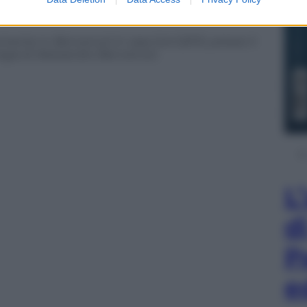
ci fu in
Manuale d’amore 3
(2011) di Giovanni
temente in
Benvenuti in casa Gori
(2011), presso il
regia di Alessandro Benvenuti.
L
d
P
e