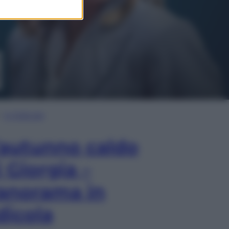
In Edicola
’autunno caldo
i Giorgia –
anorama in
dicola