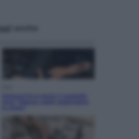
ggi anche
Sport
Pellacani fa la storia: 5 medaglie
d’oro “Adesso voglio raggiungere
le cinesi”