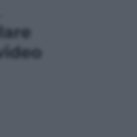
eo
lare
video