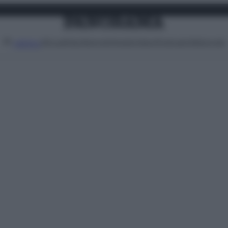
Attualità
Lifestyle
Moda
Video
Podcast
Abbonati
MENU