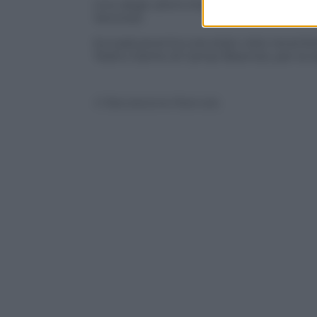
Uno degli ultimi impegni cinematografi
Veronesi.
Sul palcoscenico era stato visto recen
Teatro Dante di Campi Bisenzio, per la 
© Riproduzione Riservata