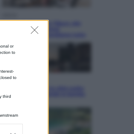
Lifestyle
Dal blush Charlotte Tilbury alle
tote bag: perché ormai
collezioniamo e rivendiamo tutto
sonal or
ection to
nterest-
closed to
Esteri
Perché Hiroshima: la città scelta
per mostrare al mondo la bomba
 third
atomica
Downstream
er and store