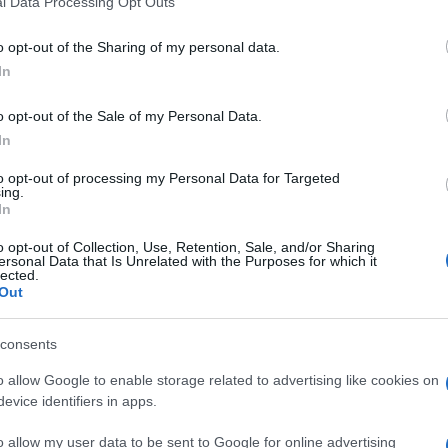
l Data Processing Opt Outs
including but not limited to your visit or usage behaviour. You may click 
 to Google and its third-party tags to use your data for below specifi
cherate e di set di un giovane Roberto Benigni, si è
o opt-out of the Sharing of my personal data.
ogle consent section.
o Monni
.
In
-affabulatori, dalle feste paesane passato al
o opt-out of the Sale of my Personal Data.
o il 23 ottobre 1943, a dieci km dal capoluogo
piritosa del fiorentinaccio, quello che con due
In
 e intanto ti fa piangere dal ridere. In lui
: era sempre audace e colorito, ma anche la poesia
to opt-out of processing my Personal Data for Targeted
ing.
In
igni al tempo degli esordi del “piccolo diavolo”,
o opt-out of Collection, Use, Retention, Sale, and/or Sharing
entre fingevano di disturbare le frequenze Rai con
ersonal Data that Is Unrelated with the Purposes for which it
e come
Televacca
), in collegamento “una stalla di
lected.
a, uno dei valletti del presentatore Mario Cioni
Out
consents
ne
(1978), nei panni di Bozzone, che nel film di
o allow Google to enable storage related to advertising like cookies on
recita la poesia: “
Noi semo quella razza che non
evice identifiers in apps.
 e la sera le cene, lo posso grida’ forte, fino a
e tromba tanto poco, noi semo quella razza che al
o allow my user data to be sent to Google for online advertising