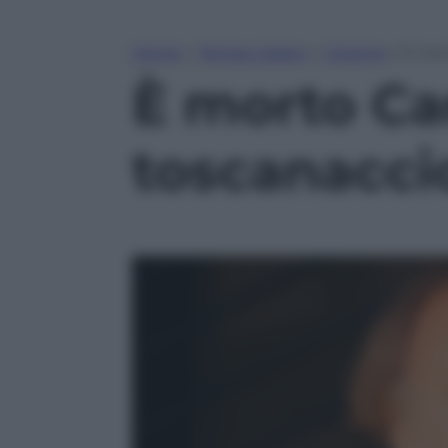
Home
»
Tempo Libero
»
Cinema
»
È mor
È morto Car
toscanaccio