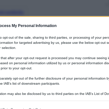
nti preferite
omico fiorentino che ha esordito con
ocess My Personal Information
 univa volgarità a poesia
to opt-out of the sale, sharing to third parties, or processing of your per
formation for targeted advertising by us, please use the below opt-out s
 selection.
 that after your opt-out request is processed you may continue seeing i
ased on personal information utilized by us or personal information dis
 prior to your opt-out.
rately opt-out of the further disclosure of your personal information by
he IAB’s list of downstream participants.
tion may also be disclosed by us to third parties on the IAB’s List of 
 that may further disclose it to other third parties.
 that this website/app uses one or more Google services and may gath