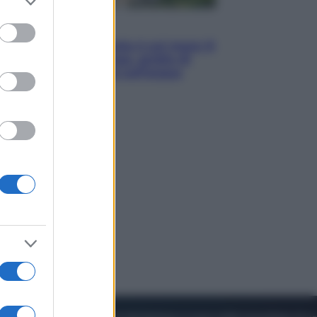
to grant or
ed purposes
Viaggi
La Thailandia segreta è sul mare: 8
luoghi tra delfini rosa, grotte di
smeraldo e villaggi sull’acqua