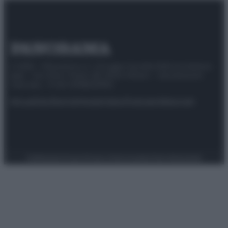
© 2025 – Panorama s.r.l. (Gruppo Società Editrice Italiana
spa) – Via Vittor Pisani 28, 20124 Milano – riproduzione
riservata – P.IVA 10518230965
Attualità
Lifestyle
Moda
Video
Podcast
Abbonati
Preferenze Privacy
Privacy Policy
Cookie Policy
Note legali