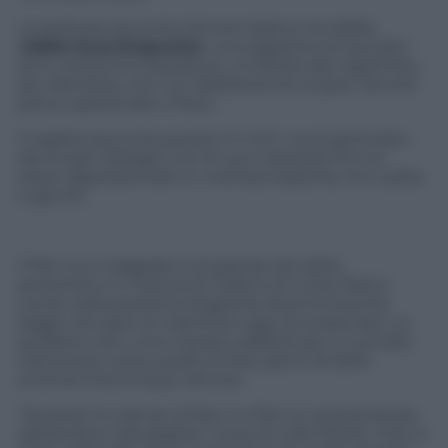
La pellicola racconta l’amore lesbico tra Adèle
(
Adèle Exarchopoulos
), una ragazzina di quindici
anni, ed Emma (Seydoux), un’artista dai capelli blu,
più disinibita, con cui l’adolescente scopre l’amore
pieno, passionale e fisico.
Il regista racconta questo in tutti i suoi particolari,
dai lunghi dialoghi con le sue coetanee fino al
sesso rappresentato in maniera esplicita, tra nudità
e gemiti.
Il film suo malgrado è di grande attualità,
perlomeno in Francia (in Italia è di Lucky Red e
uscirà nella prossima stagione) dove la recente
legge che apre ai matrimoni gay ha scatenato un
putiferio vero, una crociata, addirittura un suicidio
clamoroso come quello di due giorni fa dello
scrittore Dominique Venner.
“Quando ho deciso di fare un film su questa storia,
ispirandomi alla graphic novel di Julie Maroh
Il blu è