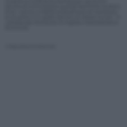
Durante la conferenza stampa per Léa anche
lacrime di commozione quando Kechiche ha detto
di lei: “Léa ha un’abilità straordinaria nel riprodurre
le emozioni, è in grado davvero di vibrare sul set”. Si
candida alla vittoria per la migliore interpretazione
femminile.
© Riproduzione Riservata