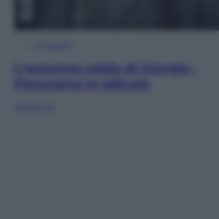
In Edicola
L’autunno caldo di Giorgia –
Panorama in edicola
Sfoglia ora