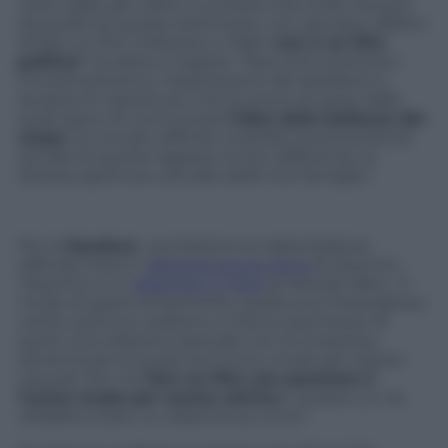
il più caldo dei colori
, il contesto era molto diverso
da quello di queste settimane, non pensavo affatto
di fare un film militante e infatti
non è un film
politico
” ha detto il regista. “Racconto piuttosto
l’innamoramento, l’espressione del desiderio e
durante le riprese più che le scene di sesso dalle
quali spero di comunicare
l’idea della bellezza del
corpo
, ho trovato difficile mostrare la provenienza
sociale di queste ragazze, le loro differenze, la
diversa apertura culturale delle loro famiglie”.
Per la
Seydoux
, ventisettenne dalla bellezza
raffinata vista in
Bastardi senza gloria
di Quentin
Tarantino e in
Midnight in Paris
di Woody Allen, “il
modo di girare di Kechiche, quella sua meravigliosa
verità, quel suo realismo ci hanno permesso di
avere una relazione speciale con la cinepresa,
dimenticare la quale era l’unico modo per essere
naturali. Per me
fare un film con passione è
l’unico modo per essere attrice
e questo
Le vie
d’Adèle
è stato un esperienza unica”.