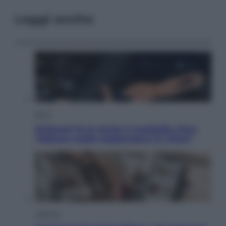
Leggi anche
Sport
Pellacani fa la storia: 5 medaglie d’oro
“Adesso voglio raggiungere le cinesi”
Lifestyle