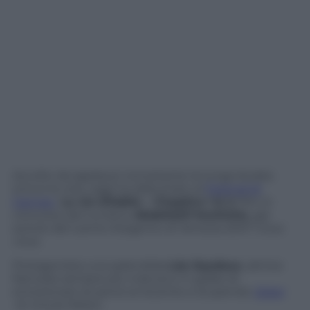
Accolto da applausi nonostante la lunga durata
(circa tre ore), oggi ha debuttato al
Festival di
Cannes
La vie d’Adèle – Chapitre 1 & 2
, film in
concorso del tunisino
Abdellatif Kechiche
, già
autore del Leone d’argento di Venezia 2007
Cous
cous
.
Protagonista una splendida
Léa Seydoux
, attrice
francese sempre più matura e in grado di
emozionare (si pensi al recente e stupendo
Sister
di Ursula Meier).