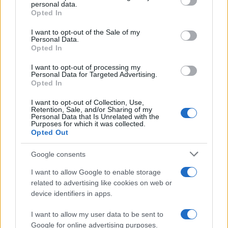
disclose it to other third parties.
personal data.
Opted In
Please note that this website/app uses one or more Google
services and may gather and store information including but
I want to opt-out of the Sale of my
Personal Data.
not limited to your visit or usage behaviour. You may click to
Opted In
grant or deny consent to Google and its third-party tags to
use your data for below specified purposes in below Google
I want to opt-out of processing my
consent section.
Personal Data for Targeted Advertising.
Opted In
I want to opt-out of Collection, Use,
Retention, Sale, and/or Sharing of my
Personal Data that Is Unrelated with the
Purposes for which it was collected.
Opted Out
Google consents
I want to allow Google to enable storage
related to advertising like cookies on web or
device identifiers in apps.
I want to allow my user data to be sent to
Google for online advertising purposes.