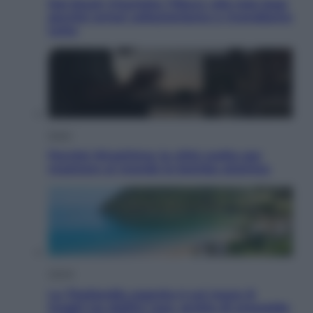
Dal blush Charlotte Tilbury alle tote bag:
perché ormai collezioniamo e rivendiamo
tutto
Esteri
Perché Hiroshima: la città scelta per
mostrare al mondo la bomba atomica
Viaggi
La Thailandia segreta è sul mare: 8
luoghi tra delfini rosa, grotte di smeraldo