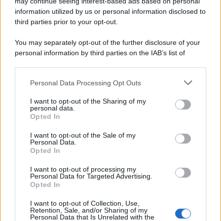
may continue seeing interest-based ads based on personal
information utilized by us or personal information disclosed to
third parties prior to your opt-out.
You may separately opt-out of the further disclosure of your
personal information by third parties on the IAB’s list of
downstream participants.
Personal Data Processing Opt Outs
This information may also be disclosed by us to third parties
on the IAB’s List of Downstream Participants that may further
I want to opt-out of the Sharing of my
disclose it to other third parties.
personal data.
Opted In
Please note that this website/app uses one or more Google
services and may gather and store information including but
I want to opt-out of the Sale of my
Personal Data.
not limited to your visit or usage behaviour. You may click to
Opted In
grant or deny consent to Google and its third-party tags to
use your data for below specified purposes in below Google
I want to opt-out of processing my
consent section.
Personal Data for Targeted Advertising.
Opted In
I want to opt-out of Collection, Use,
Retention, Sale, and/or Sharing of my
Personal Data that Is Unrelated with the