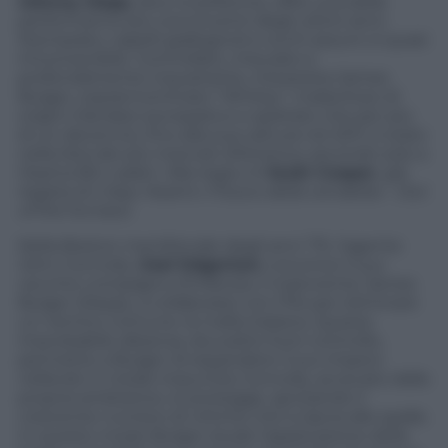
Johnny Depp
, divo multiforme, offre una delle
performance più convincenti degli ultimi anni.
Stempiato, capelli giallognoli e occhi azzurri, è quasi
irriconoscibile. Controllato, misurato e
profondamente inquietante, interpreta James
Bulger, soprannominato “Whitey”, malavitoso di
origini irlandesi sociopatico e spietato che per più
di un decennio, fino alla sua cattura nel 2011, è stato
nella lista dei più ricercati d’America, secondo solo a
Osama Bin Laden. Alla regia c’è
Scott Cooper
, già
regista di
Crazy Heart
e
Il fuoco della vendetta – Out
of the furnace
.
Nella Boston meridionale degli anni ’70, l’agente
John Connolly (
Joel Edgerton
) convince il suo
vecchio compagno d’infanzia, il malvivente James
Bulger (Depp), a collaborare con l’Fbi per eliminare
un nemico comune: la mafia italiana. Questa
improbabile alleanza, da subito fuori controllo,
permette a Bulger di espandere il suo impero
nefando in totale impunità; Connolly, accecato dalla
propria ambizione, lo protegge, ignorando il
crescente numero di vittime che si lascia alle spalle.
In questo modo Bulger elude l’applicazione della