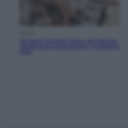
Lifestyle
Dal blush Charlotte Tilbury alle tote bag:
perché ormai collezioniamo e rivendiamo
tutto