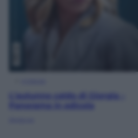
In Edicola
L’autunno caldo di Giorgia –
Panorama in edicola
Sfoglia ora