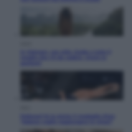
Viaggi
In Vietnam, con stile. Guida a tutto il
meglio che c’è da vedere, vivere (e
gustare)
Sport
Pellacani fa la storia: 5 medaglie d’oro
“Adesso voglio raggiungere le cinesi”