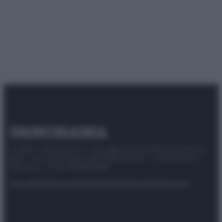
© 2025 – Panorama s.r.l. (Gruppo Società Editrice Italiana
spa) – Via Vittor Pisani 28, 20124 Milano – riproduzione
riservata – P.IVA 10518230965
Attualità
Lifestyle
Moda
Video
Podcast
Abbonati