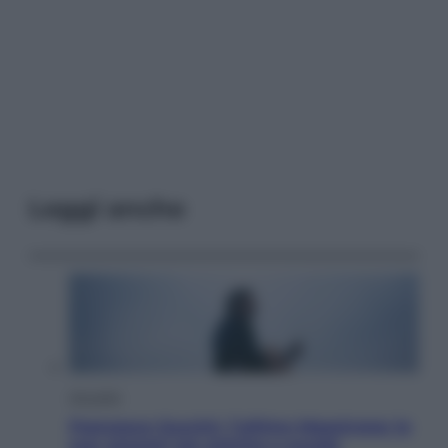
Leggi anche
Attualità
Francesco Guccini, l’ultimo Maestrone: le
sue canzoni ora entrino a scuola