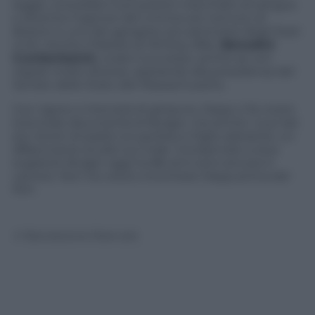
legge, consolida il suo potere macchiato di sangue
e diventa il signore del crimine più temuto di
Boston e uno dei gangster più pericolosi degli Stati
Uniti. Anche il fratello di Whitey, Billy (
Benedict
Cumberbatch
), scala il successo, anche se con
regole molto diverse, aspirando alla presidenza del
Senato dello Stato del Massachusetts.
Con rigore e intensità di ghiaccio, Depp ci fa vivere
la brutale disumanità di Bulger, ma anche i suoi lati
più teneri di padre scrupoloso e figlio adorante: un
affascinante studio sul male. Condannato a due
ergastoli, Bulger oggi ha 86 anni ed è ancora in
carcere. Non ha voluto incontrare Depp prima del
film.
© Riproduzione Riservata