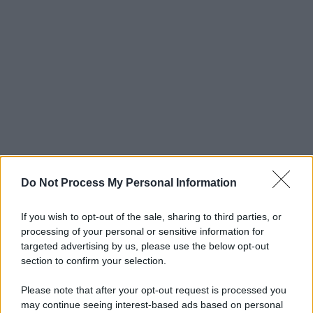
Do Not Process My Personal Information
If you wish to opt-out of the sale, sharing to third parties, or
processing of your personal or sensitive information for
targeted advertising by us, please use the below opt-out
section to confirm your selection.
Please note that after your opt-out request is processed you
may continue seeing interest-based ads based on personal