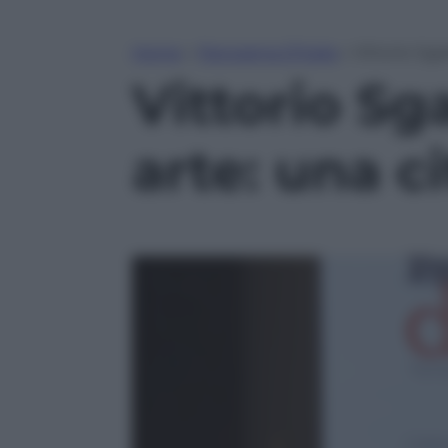
Home
»
Panorama D’Italia
»
Vittorio Sga
Vittorio Sg
arte: una ci