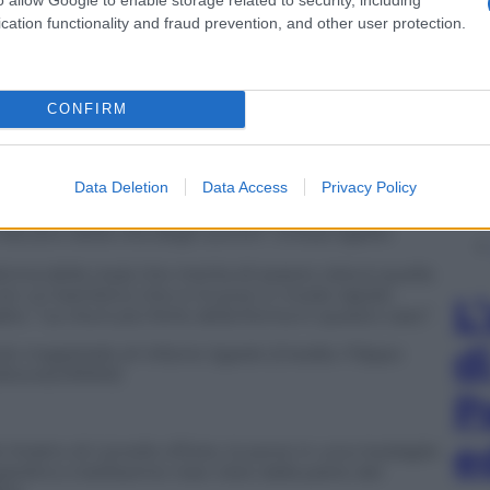
cation functionality and fraud prevention, and other user protection.
Accademia Carrara
dove sono custodite collezioni
lcezza: la Madonna col bambino di
Jacopo Bellini
.
ulla condizione di madre di Dio con un bimbo
CONFIRM
ini
a mostrarsi subito dopo come genio assoluto.
Data Deletion
Data Access
Privacy Policy
adre ha un’espressione vera, un pensiero
composto, si svincola per mostrare che è un
natura e della vita degli uomini” chiosa Sgarbi.
 della rosa) che merita di essere vista è quella
a, con un bambino che si muove in modo rapido
L
o. “La vita è più forte della forma in questo caso”.
d
o magistralis di Vittorio Sgarbi (Credits: Filippo
ltronieri/NNM)
P
e
l ritratto di Lionello d’Este, lo pone in una medaglia
ardino e bellissime rose viste dalla parte del