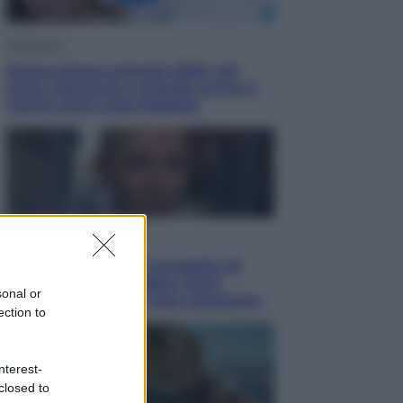
Economia
Nuovo bonus energia 2026, chi
potrà ottenerlo e quando arriva il
nuovo aiuto sulle bollette
Televisione
Squid Game USA, il progetto di
David Fincher sarebbe stato
sonal or
accantonato. Ecco cosa sappiamo
ection to
nterest-
closed to