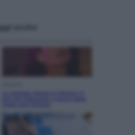
ggi anche
Televisione
Le schegge riporta su Disney+ il
lato più seducente e oscuro della
moda anni Ottanta