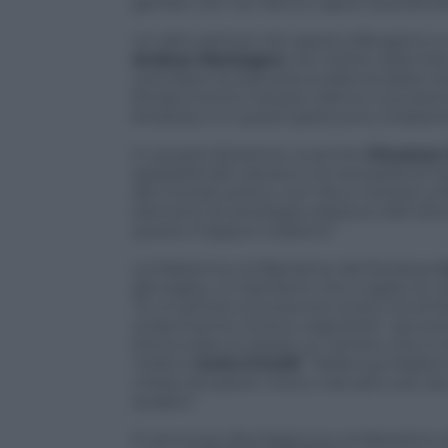
gambo che non fanno capire la profondi
Un altro pittore che opera a Bergamo e 
Andrea Mantegna
che mette solennità 
conciliano la statuaria evidenza della m
Rinascimento toscano danno una serie d
ferrarese e in quest’opera sono chiaram
In questa direzione va anche
Vincenzo
spazialità del calvario e la necessità di
del mondo antico, con l’arco romano a f
elementi di antologia classica e farli d
questo Foppa è maestro”.
La Madonna col Bambino del ferrarese
allungata, un bambino che si agita, le m
“È un pittore sconosciuto ai più ma di f
rinascimento onirico, sognante” raccont
Prova a fare lo stesso un veneto che si 
Tiziano:
Carlo
Crivelli
. “Nella sua Madon
creare situazioni meno naturali e più da
quadro”.
Si arriva poi alla Madonna col Bambino 