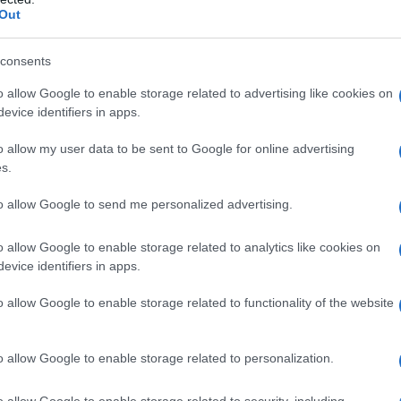
Out
s: nel 1522, stando a Bergamo, dipinge il Ritratto
consents
a brutta, ricca, piena di gioielli, pizzi, con sullo
to italiano realistico, non idealizzato. “Ha imparato
o allow Google to enable storage related to advertising like cookies on
ini e Raffaello” dice Sgarbi. Dietro la donna, il
evice identifiers in apps.
na C. “Lotto ci lascia un rebus per individuare il
avuto una sensibilità che nessun pittore italiano
o allow my user data to be sent to Google for online advertising
così com’è e in questo è il naturale maestro di
s.
ovanni Battista Moroni
, altro pittore della realtà.
to allow Google to send me personalized advertising.
ibro (1550) si esprime un grande realismo
ere in Rosa, “tra i più ritratti del mondo”, dice
o allow Google to enable storage related to analytics like cookies on
evice identifiers in apps.
ctio magistralis di Vittorio Sgarbi (Credits: Filippo
ltronieri/NNM)
o allow Google to enable storage related to functionality of the website
o allow Google to enable storage related to personalization.
rara
o allow Google to enable storage related to security, including