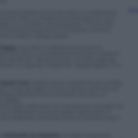
tà.
Sfog
che fa la sintesi tra mondo antico e modernità è
aulica nella sua Madonna col bambino in cui si
adre con una forte umanizzazione. “Gli anni del
i stimoli al rinascimento lombardo, veneto e
ente evidenti” spiega Sgarbi.
 Foppa
che nella Crocifissione fa sentire la
 restituire tutto in una dimensione aulica e solenne
are da sfondo. “Rinascimento vuol dire usare gli
iventare una grande modernità”, spiega Sgarbi. “E in
Cosmé Tura
mostra invece una donna con la testa
ani come dei ragni e il trono spinto nel fondo oro.
antasia sfrenata e fuori contesto da tutto: un
a Sgarbi.
trovò male a Venezia il cui mercato era occupato da
na col Bambino cerca di essere capriccioso, di
 arte applicata mettendo frutta e verdura lungo il
di
Antonello da Messina,
al ritratto di giovane