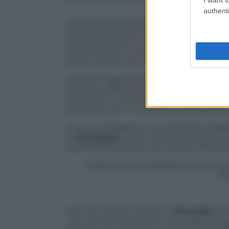
authenti
Ma il cuore dell’arte bergamasca è nell’
private di altissimo livello qualitativo.
Tra tutte spicca un’opera di grande do
Su fondo nero, una madre che medita s
dolce, tenero che le sta in braccio.
Ma sarà il figlio di Jacopo,
Giovanni Bell
Nella sua Madonna con il Bambino, la m
profondo e il bambino non vuole stare 
bambino vero. “Si mostra la verità della 
Una terza Madonna con Bambino (Madonna
di
Donatello
, viva e vibrante, energic
tanto da esondare sulla cornice del quadr
Tutto esaurito a Bergamo per la lecti
Po
Ma il più classico di tutti è
Pisanello
. Ne
con un fondo indistinto, una specie di gi