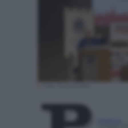
Filippo Poltronieri/NNM
Redazione
12 Maggio 20