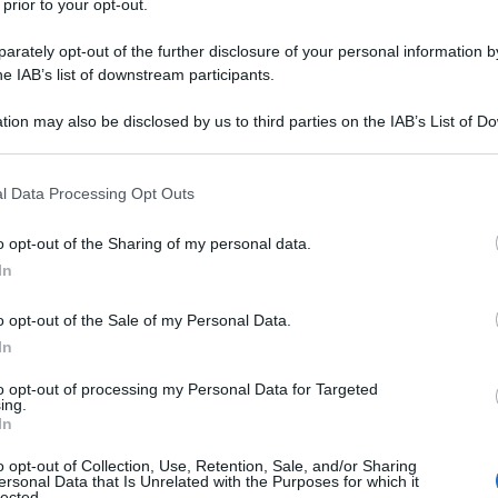
 prior to your opt-out.
rately opt-out of the further disclosure of your personal information by
he IAB’s list of downstream participants.
tion may also be disclosed by us to third parties on the IAB’s List of 
 una città gloriosa nella sua bellezza”.
 that may further disclose it to other third parties.
irate nella sua lectio magistralis sull’arte di
à in occasione della tappa lombarda del tour
 that this website/app uses one or more Google services and may gath
l Data Processing Opt Outs
including but not limited to your visit or usage behaviour. You may click 
 to Google and its third-party tags to use your data for below specifi
acconta Bergamo
o opt-out of the Sharing of my personal data.
ogle consent section.
In
o opt-out of the Sale of my Personal Data.
In
veneziano, ma tra i primissimi ad andare a Roma a
to opt-out of processing my Personal Data for Targeted
nelle stanze vaticane, e che poi, grande personalità
ing.
sce e esercita la sua arte.
In
ndendo da una galleria Ceribelli, entrò per la
Bernardino in Pignolo che ha una pala d’altare del
o opt-out of Collection, Use, Retention, Sale, and/or Sharing
opera più bella conservata a Bergamo. “Rappresenta la
ersonal Data that Is Unrelated with the Purposes for which it
ica. Piena di particolari straordinari: la Madonna in
lected.