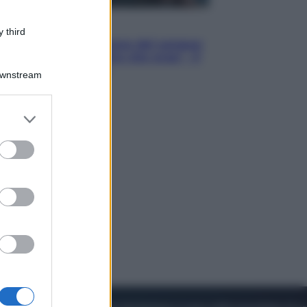
Cinema
 third
Robin Hood – Il prezzo del sangue:
Hugh Jackman, altro che eroe! – Il
video in esclusiva
Downstream
er and store
to grant or
ed purposes