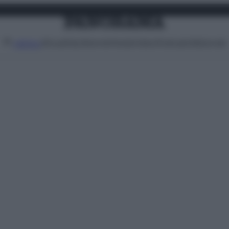
Attualità
Lifestyle
Moda
Video
Podcast
Abbonati
MENU