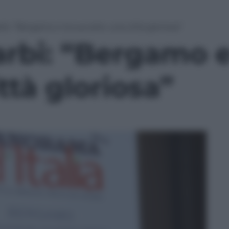
rbi: “Bergamo e la sua arte: una città gloriosa”
arbi: “Bergamo e
ttà gloriosa”