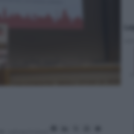
Le
18
– Lettura: 6 minuti