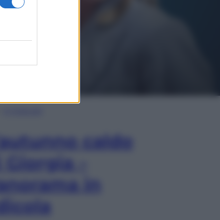
In Edicola
’autunno caldo
i Giorgia –
anorama in
dicola