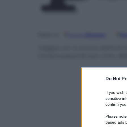
Google
Discover
Fo
Seguici su
Viaggio con lo storico dell’arte
Carrara passando per Lotto, Bel
Do Not Pr
If you wish 
sensitive in
confirm your
Please note
based ads b