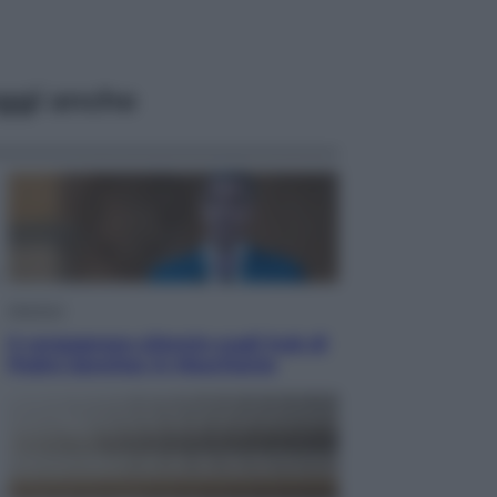
ggi anche
Opinioni
Il vergognoso silenzio sugli hub di
Pedro Sanchez in Mauritania