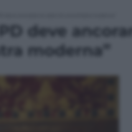
 PD deve ancorarsi ai valori di una sinistra moderna”
 PD deve ancorars
istra moderna”