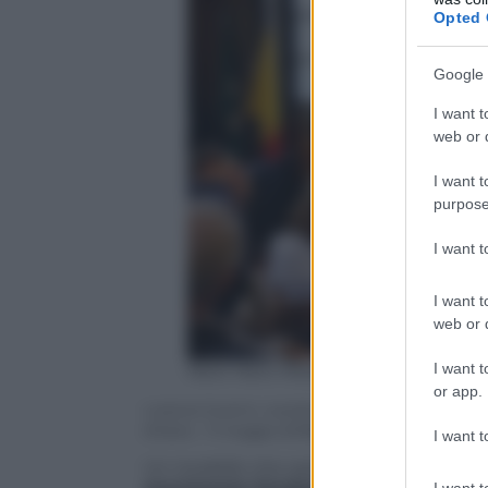
Opted 
Google 
I want t
web or d
I want t
purpose
I want 
I want t
web or d
I want t
Next New Media
or app.
Lorenzo Guerini, coordinatore della segreteria 
d’Italia – 11 maggio 2018
Next New Media
I want t
Un modello che sarebbe completamente d
I want t