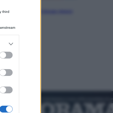
Politica
L’autunno caldo di Giorgia Meloni
 third
Downstream
er and store
to grant or
ed purposes