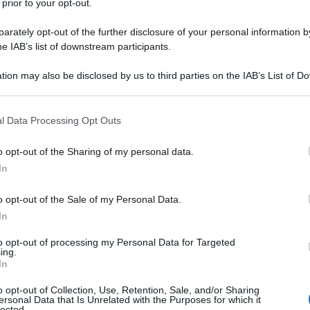
 prior to your opt-out.
rately opt-out of the further disclosure of your personal information by
he IAB’s list of downstream participants.
tion may also be disclosed by us to third parties on the IAB’s List of 
 that may further disclose it to other third parties.
arole, i due pilastri, da cui ripartire per quelli
 that this website/app uses one or more Google services and may gath
l Data Processing Opt Outs
“traversata del deserto” secondo
Lorenzo Guerini
,
including but not limited to your visit or usage behaviour. You may click 
 a Panorama d’Italia, nella Sala Galmozzi della
 to Google and its third-party tags to use your data for below specifi
lato di governo giallo-verde (5S-Lega) e di
o opt-out of the Sharing of my personal data.
ogle consent section.
In
tituzione, l’art. 49 per il quale “tutti i cittadini
 in partiti per concorrere con metodo democratico a
o opt-out of the Sale of my Personal Data.
ruolo di mediazione proprio della nostra democrazia
In
d è appunto fondata sulla mediazione dei partiti.
to opt-out of processing my Personal Data for Targeted
ing.
In
o opt-out of Collection, Use, Retention, Sale, and/or Sharing
ersonal Data that Is Unrelated with the Purposes for which it
lected.