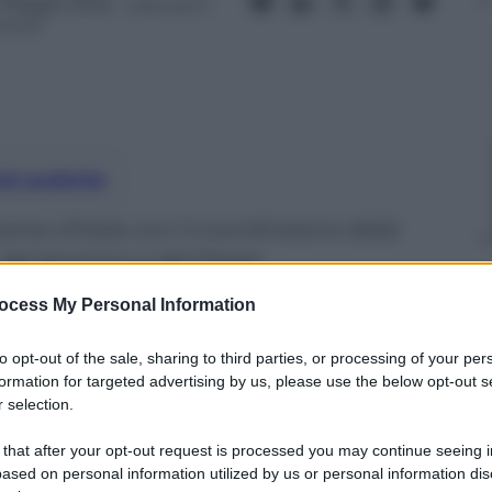
1 Maggio 2018
– Lettura: 5
inuti
nti preferite
ma d’Italia con il coordinatore della
, del governo e del Paese
ocess My Personal Information
to opt-out of the sale, sharing to third parties, or processing of your per
formation for targeted advertising by us, please use the below opt-out s
 selection.
 that after your opt-out request is processed you may continue seeing i
ased on personal information utilized by us or personal information dis