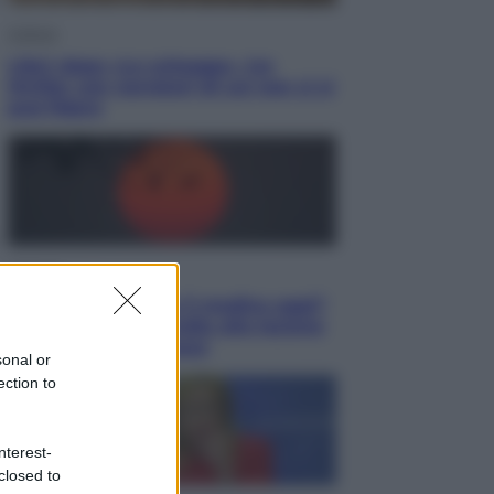
Cultura
Libri: dopo «Le schegge», tre
thriller con narratori di cui non ci si
può fidare
Lifestyle
Cosa significa fare il medico oggi?
Dalle proteste in India alla lezione
di Abraham Verghese
sonal or
ection to
nterest-
closed to