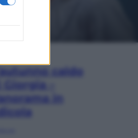
In Edicola
’autunno caldo
i Giorgia –
anorama in
dicola
lia ora