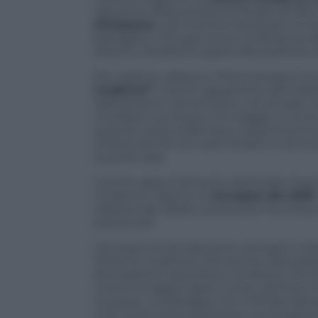
riduzione della pressione fiscale (di fatt
d’imposta
e gli incentivi fiscali per la ri
battaglia in Europa contro la dittatura d
sbarchi clandestini grazie alle politiche
Per ripartire, adesso, il Pd ha bisogno di
moderna”
. Guerini appartiene alla tradi
radicamento nel territorio, nel sociale, n
ricordata l’uccisione, il 9 maggio, e invita
quando viene sollecitato a esprimersi sul 
sinistra del Pd non sarà titolare in prim
quando sarà.
Il primo appuntamento elettorale import
moderna” saranno le
Europee del 2019
tradizionale alleato americano ha imbocc
preservare.
L’Europa minacciata però, al proprio inte
(Polonia, Ungheria, Slovacchia, Repubbl
dirompente, populista e di destra, che fa 
Guerini di aggiungersi come ulteriore i
europea. La battaglia che il Pd farà dall
e 5S come potenzialmente nel programma 