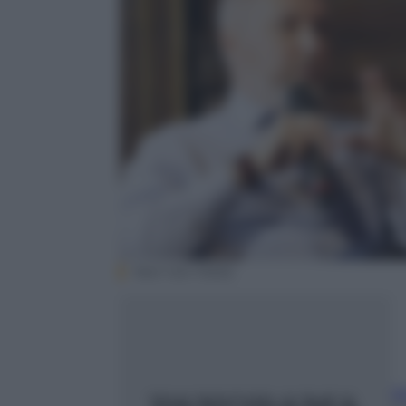
Next new Media
il