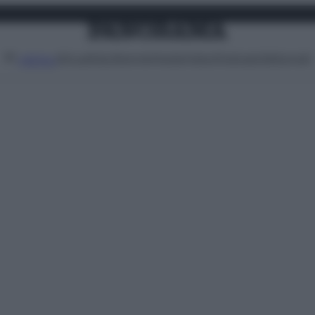
Attualità
Lifestyle
Moda
Video
Podcast
Abbonati
MENU