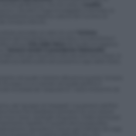
o anche gli 80 euro, ma non solo), il
credito
cerca e i cervelli in fuga incoraggiati a rientrare, la
ell’austerità, la drastica caduta del numero di
 del ministro Minniti…
 restare ancorato ai valori di una
“sinistra
zione democristiana, la rivendica, ne sottolinea il
ella cultura.
Cita Aldo Moro
del quale si è appena
 a “
tenersi stretti il presidente Mattarella
”
fatto che per la prima volta da tanti anni, forse, la
a battuta della scelta del prossimo capo dello Stato,
ante nel quale mettere alla prova questa “sinistra
. L’Europa, in un mondo nel quale perfino il
ato la strada del “populismo”, resta l’orizzonte da
rno, dal “gruppo di Visegrad”, il quartetto dell’Est
ica Ceca) che sarebbero portatori di una visione
muro verso i profughi di guerra. L’Italia rischia per
mportante tassello in questa deriva populista
’opposizione riguarda le misure già indicate da Lega
di governo. A partire dalla flat tax, che