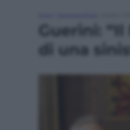
Home
»
Panorama D’Italia
»
Guerini: “Il
Guerini: “Il
di una sin