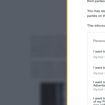
third parties
You may sepa
parties on t
This informa
Participants
Democrazia e Europa. Sono queste le due p
Please note
Persona
che si annunciano come cinque anni di 
information 
coordinatore della segreteria del Pd, che
deny consent
Biblioteca Caversazzi di Bergamo, ha par
I want t
in below Go
prospettive della sinistra.
Opted 
“Democrazia”, anzitutto. Guerini cita la Cos
hanno diritto di associarsi liberamente
I want t
determinare la politica nazionale”. Un 
Opted 
che è parlamentare e rappresentativa, e
I want 
Advertis
Opted 
I want t
of my P
was col