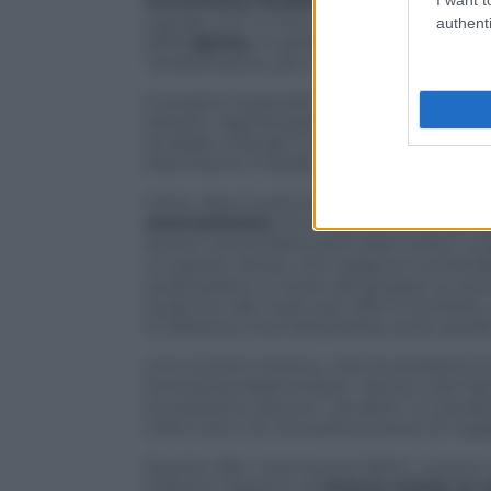
movimento fondato da Beppe Grillo
,
uguale uno” e che scavalca ogni mediazi
authenti
della
destra
, in particolare della Lega,
“amplificatore, più che interprete”, di u
E proprio il populismo sarebbe stata la
elezioni. Aperta parentesi: a proposito d
studiato a fondo il ruolo di Casaleggio e
Movimento 5 Stelle”. Ne va della nostr
Certo, dice Guerini,
errori ne sono stat
centrosinistra
. Errori anche di comunic
buono veniva fatto ed è stato tanto”, si 
un partito diviso, che neppure condivide
quali parlavo a nome del gruppo su pro
qualcuno dei nostri per dire il contrar
in dissenso ma indicandola come quella 
Uno scontro interno, che ha prodotto la
fuoriuscita della sinistra. “Senza voler 
se avessimo dovuto ‘vendere’ un prodot
volta tutto ciò che poteva avere di nega
Quanto alle “cose buone fatte”, Guerini c
insieme organico di
misure mirate al c