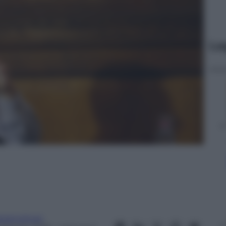
Le
ariamolinari