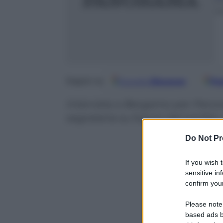
1
m
Google
Discover
Fo
Seguici su
Intervista a Bergamo per Panora
segreteria su futuro del partito
Do Not Pr
If you wish 
sensitive in
confirm your
Please note
based ads b