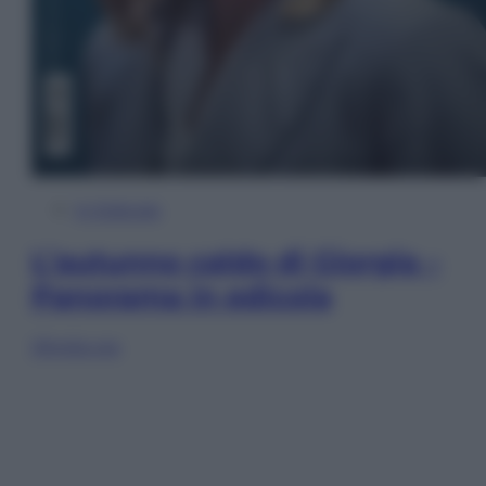
In Edicola
L’autunno caldo di Giorgia –
Panorama in edicola
Sfoglia ora