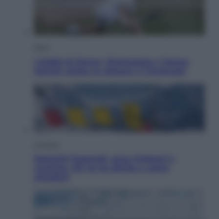
Sport
I dubbi di Sinner, fisioterapia a Torino:
Jannik valuta se giocare a Cincinnati
Cronaca
Dolomiti Superski, ecco rimborsi e
voucher: chi ne ha diritto e come
chiederli