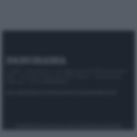
© 2025 – Panorama s.r.l. (Gruppo Società Editrice Italiana
spa) – Via Vittor Pisani 28, 20124 Milano – riproduzione
riservata – P.IVA 10518230965
Attualità
Lifestyle
Moda
Video
Podcast
Abbonati
Preferenze Privacy
Privacy Policy
Cookie Policy
Note legali