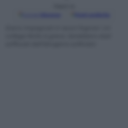
Seguici su
Google
Discover
Fonti preferite
Erano impegnati in lavori fognari. Un
collega ferito è grave. Sarebbero stati
soffocati dall’idrogeno solforato