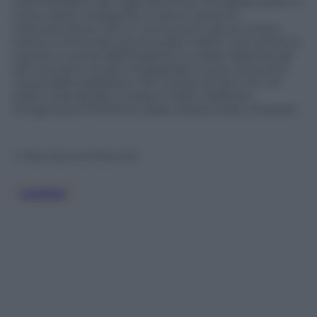
sommozzatori dei vigili del fuoco. Gli operai, sette in
tutto, erano impegnati in alcuni lavori di
manutenzione. Ad un certo punto alcuni di loro
hanno cominciato ad accusare malori. Uno di loro è
riuscito a uscire dall’impianto e a dare l’allarme; gli
altri sei sono rimasti intrappolati e sono svenuti a
causa delle esalazioni. Per cinque di loro non c’è
stato nulla da fare; il sesto è stato trasferito
d’urgenza al Policlinico dopo essere stato intubato.
© Riproduzione Riservata
Lavoro