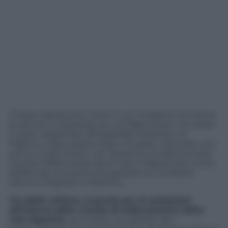
Cinque operai sono morti in un incidente sul lavoro
avvenuto a Casteldaccia, nel Palermitano. Un sesto
è stato trasportato all’ospedale Policlinico di
Palermo, dopo essere stato intubato. Secondo una
prima ricostruzione i sei operai di una ditta privata
stavano effettuando alcuni lavori fognari per conto
dell’Amap, la società che gestisce le condotte
idriche e fognarie a Palermo.
Tre delle vittime, svenute per le esalazioni
all’interno delle vasche di sollevamento della
rete fognaria
, sono state recuperate dai