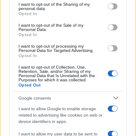
on the IAB’s List of Downstream Participants that may further
I want to opt-out of the Sharing of my
disclose it to other third parties.
personal data.
Opted In
Please note that this website/app uses one or more Google
services and may gather and store information including but
I want to opt-out of the Sale of my
Personal Data.
not limited to your visit or usage behaviour. You may click to
Opted In
grant or deny consent to Google and its third-party tags to
use your data for below specified purposes in below Google
I want to opt-out of processing my
consent section.
Personal Data for Targeted Advertising.
Opted In
I want to opt-out of Collection, Use,
Retention, Sale, and/or Sharing of my
Personal Data that Is Unrelated with the
Purposes for which it was collected.
Opted Out
Google consents
I want to allow Google to enable storage
related to advertising like cookies on web or
device identifiers in apps.
I want to allow my user data to be sent to