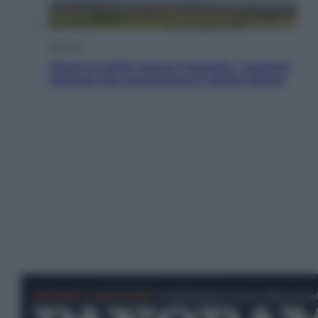
Energia
Aiuto! In Italia manca l’energia. I quattro
ostacoli che minacciano il nostro futuro