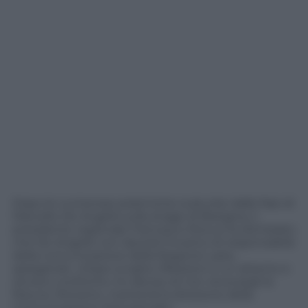
Dopo le numerose polemiche scaturite dalle frasi di
Marcello De Angelis sulla strage di Bologna, il
presidente regionale Francesco Rocca ha dichiarato
che De Angelis non lascerà l’incarico di responsabile
della comunicazione della Regione Lazio,
spiegando: «Dopo lunghe riflessioni e un attento e
sincero confronto, ho deciso di non revocargli la
fiducia. Pertanto, manterrà la direzione della
Comunicazione Istituzionale».