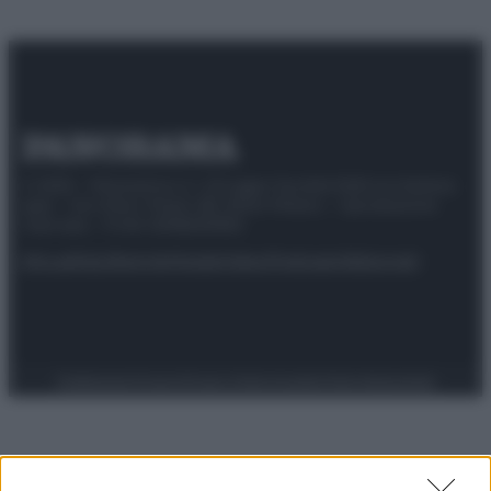
© 2025 – Panorama s.r.l. (Gruppo Società Editrice Italiana
spa) – Via Vittor Pisani 28, 20124 Milano – riproduzione
riservata – P.IVA 10518230965
Attualità
Lifestyle
Moda
Video
Podcast
Abbonati
Preferenze Privacy
Privacy Policy
Cookie Policy
Note legali