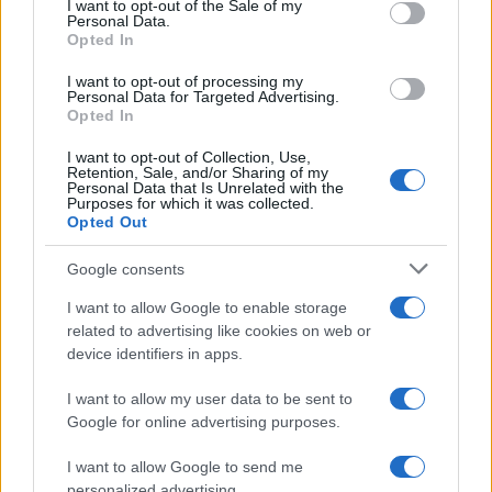
I want to opt-out of the Sale of my
Personal Data.
not limited to your visit or usage behaviour. You may click to
Opted In
grant or deny consent to Google and its third-party tags to
use your data for below specified purposes in below Google
I want to opt-out of processing my
consent section.
Personal Data for Targeted Advertising.
Opted In
I want to opt-out of Collection, Use,
Retention, Sale, and/or Sharing of my
Personal Data that Is Unrelated with the
Purposes for which it was collected.
Opted Out
Google consents
I want to allow Google to enable storage
related to advertising like cookies on web or
device identifiers in apps.
I want to allow my user data to be sent to
Google for online advertising purposes.
I want to allow Google to send me
personalized advertising.