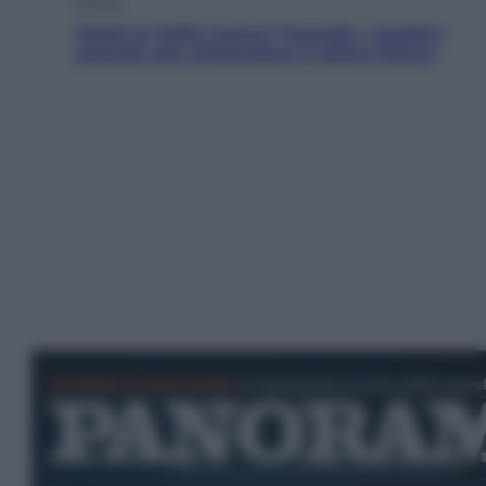
Energia
Aiuto! In Italia manca l’energia. I quattro
ostacoli che minacciano il nostro futuro