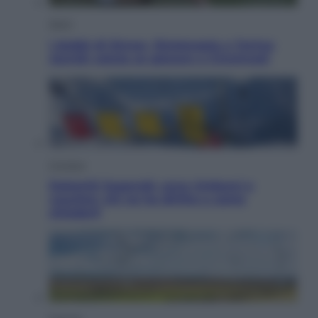
Sport
I dubbi di Sinner, fisioterapia a Torino:
Jannik valuta se giocare a Cincinnati
Cronaca
Dolomiti Superski, ecco rimborsi e
voucher: chi ne ha diritto e come
chiederli