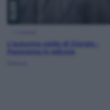
In Edicola
L’autunno caldo di Giorgia –
Panorama in edicola
Sfoglia ora