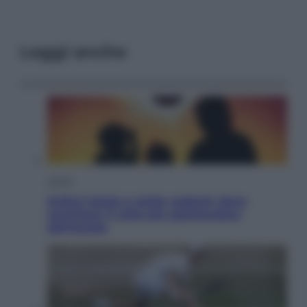
Leggi anche
Viaggi
Eclissi totale e stelle cadenti: dove
ammirare il cielo più spettacolare
dell’estate