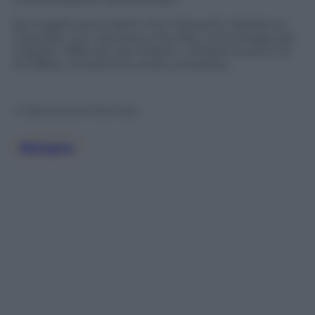
De Angelis aveva detto che Fioravanti, Mambro e
Ciavardini non avevano a che fare con la strage del
2 agosto 1980, per poi chiarire: «Chiedo scusa a chi
ho offeso, ma serve la verità completa».
© Riproduzione Riservata
Bologna