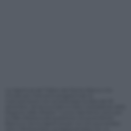
La riapertura del Traforo del Monte Bianco che
chiude per interventi programmati di
manutenzione non avverrà dopo la data del 18
dicembre. Ad annunciarlo è stato il presidente della
Regione Valle d’Aosta: “L’unico elemento certo per
la Valle d’Aosta sulla questione chiusura Monte
Bianco è che la riapertura per noi non può andare
oltre il 18 dicembre, sovrapponendosi con un