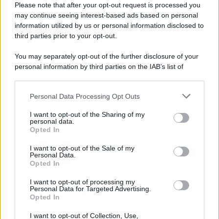
Please note that after your opt-out request is processed you
may continue seeing interest-based ads based on personal
information utilized by us or personal information disclosed to
third parties prior to your opt-out.
You may separately opt-out of the further disclosure of your
personal information by third parties on the IAB’s list of
downstream participants.
Personal Data Processing Opt Outs
This information may also be disclosed by us to third parties
on the IAB’s List of Downstream Participants that may further
I want to opt-out of the Sharing of my
disclose it to other third parties.
personal data.
Opted In
Please note that this website/app uses one or more Google
services and may gather and store information including but
I want to opt-out of the Sale of my
Personal Data.
not limited to your visit or usage behaviour. You may click to
Opted In
grant or deny consent to Google and its third-party tags to
use your data for below specified purposes in below Google
I want to opt-out of processing my
consent section.
Personal Data for Targeted Advertising.
Opted In
I want to opt-out of Collection, Use,