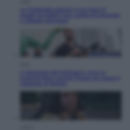
Viaggi
La Thailandia segreta è sul mare: 8
luoghi tra delfini rosa, grotte di smeraldo
e villaggi sull’acqua
Esteri
Il «Mamdani del Michigan» vince le
primarie dem: perché Trump ora sogna il
colpaccio al Senato
Cinema