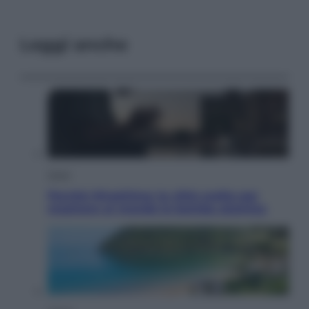
Leggi anche
Esteri
Perché Hiroshima: la città scelta per
mostrare al mondo la bomba atomica