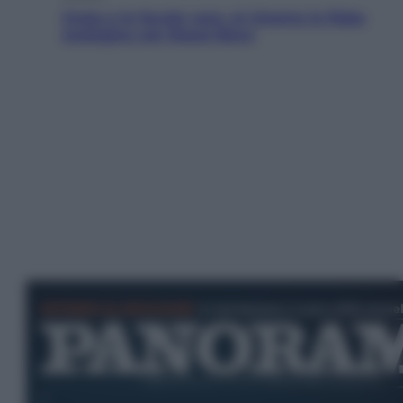
Greta e le favole vere, al cinema la fiaba
ecologica con Raoul Bova