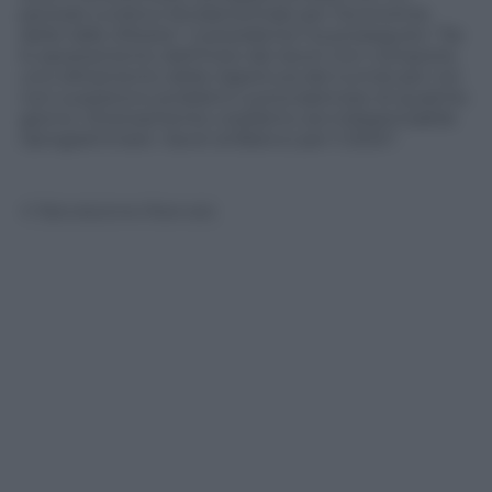
periodo turistico fondamentale per l’economia
della Valle d’Aosta”. Il presidente ha proseguito: “Se
lo spostamento dell’inizio dei lavori non comporta
uno slittamento della riapertura del tunnel per noi
non sussistono problemi a procrastinare di qualche
giorno. Diversamente crediamo sia indispensabile
riprogrammare i lavori al Bianco per il 2024”.
© Riproduzione Riservata