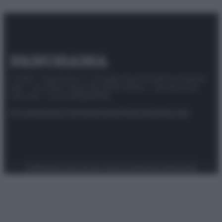
© 2025 – Panorama s.r.l. (Gruppo Società Editrice Italiana
spa) – Via Vittor Pisani 28, 20124 Milano – riproduzione
riservata – P.IVA 10518230965
Attualità
Lifestyle
Moda
Video
Podcast
Abbonati
Preferenze Privacy
Privacy Policy
Cookie Policy
Note legali