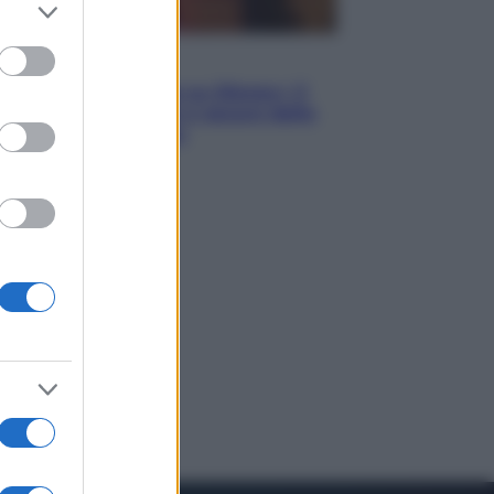
er and store
to grant or
ed purposes
Televisione
Le schegge riporta su Disney+ il
lato più seducente e oscuro della
moda anni Ottanta