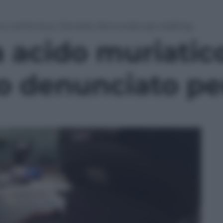
co contro la ex. Era stato denunciato per stalking
a acido muriatic
to denunciato pe