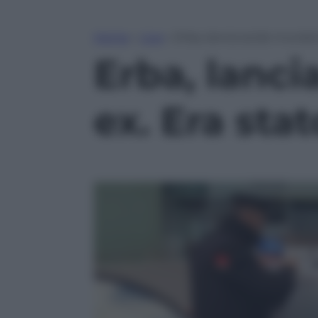
Home
»
Live
»
Erba, lancia acido muriati
Erba, lanci
ex. Era sta