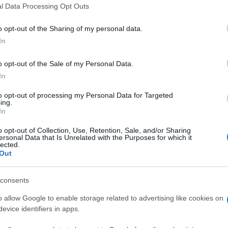
 that this website/app uses one or more Google services and may gath
l Data Processing Opt Outs
including but not limited to your visit or usage behaviour. You may click 
 to Google and its third-party tags to use your data for below specifi
o opt-out of the Sharing of my personal data.
ogle consent section.
In
o opt-out of the Sale of my Personal Data.
In
 e sfregiata con dell’acido muriatico dal suo ex
to opt-out of processing my Personal Data for Targeted
agguato alle 14, quando la giovane stava rientrando
ing.
 l’ha attesa e le ha gettato addosso il liquido.
In
ntervenuto in suo soccorso.
o opt-out of Collection, Use, Retention, Sale, and/or Sharing
utore dell’agguato; è l’ex della vittima, già
ersonal Data that Is Unrelated with the Purposes for which it
lected.
a stato condannato ad un divieto di avvicinamento
Out
consents
o allow Google to enable storage related to advertising like cookies on
evice identifiers in apps.