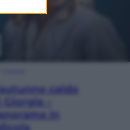
In Edicola
’autunno caldo
i Giorgia –
anorama in
dicola