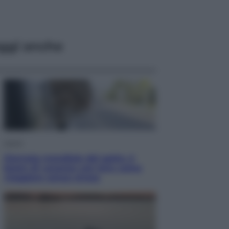
ggi anche
Viaggi
Giornata mondiale del gatto, è
boom di vacanze con loro: come
viaggiare senza stress