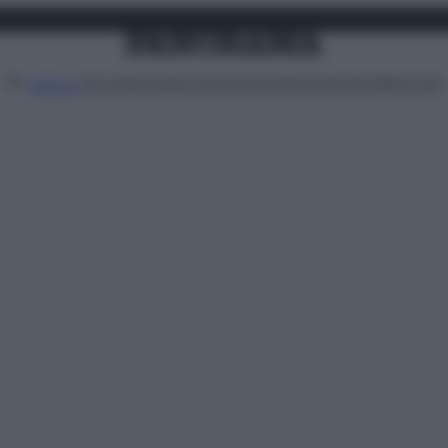
Attualità
Lifestyle
Moda
Video
Podcast
Abbonati
MENU