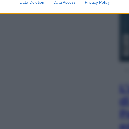
Data Deletion
Data Access
Privacy Policy
L
d
P
e