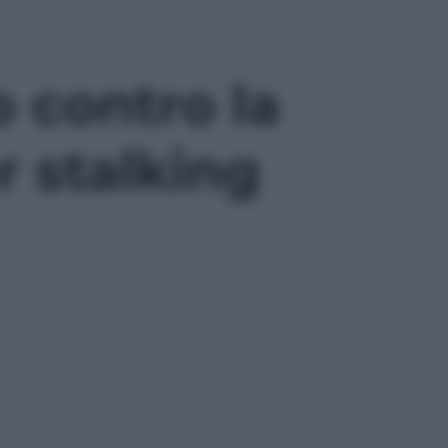
o contro la
r stalking