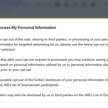
ndrea Soglio
1 Novembre 2023
– Lettura: 1
inuto
ocess My Personal Information
to opt-out of the sale, sharing to third parties, or processing of your per
nti preferite
formation for targeted advertising by us, please use the below opt-out s
 selection.
vicinamento ma l’ha attesa fuori dal
 that after your opt-out request is processed you may continue seeing i
ased on personal information utilized by us or personal information dis
 prior to your opt-out.
rately opt-out of the further disclosure of your personal information by
he IAB’s list of downstream participants.
tion may also be disclosed by us to third parties on the IAB’s List of 
 that may further disclose it to other third parties.