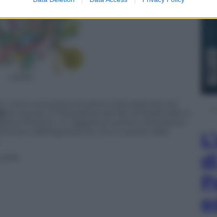
bri, vinto innumerevoli premi internazionali, nel
te
al mondo. È l’illustratore dei libri di Roald Dahl e,
 Bianca Pitzorno. In
Zagazoo
è autore e illustratore
ll’ironia e dell’espressività, che in questo albo
L
d
 2016
P
e