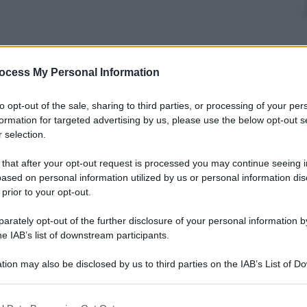
ocess My Personal Information
nti preferite
to opt-out of the sale, sharing to third parties, or processing of your per
e Zagazoo un libro ironico e divertente
formation for targeted advertising by us, please use the below opt-out s
gli, sulla vita in generale
 selection.
 that after your opt-out request is processed you may continue seeing i
ased on personal information utilized by us or personal information dis
 prior to your opt-out.
rately opt-out of the further disclosure of your personal information by
he IAB’s list of downstream participants.
tion may also be disclosed by us to third parties on the IAB’s List of 
 that may further disclose it to other third parties.
 that this website/app uses one or more Google services and may gath