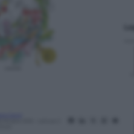
Le
aria Cairoli
8 Ottobre 2016
– Lettura: 2
inuti