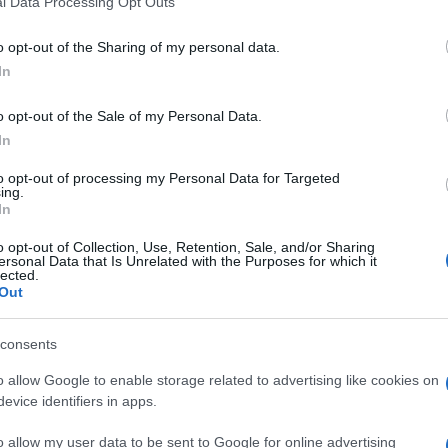
l Data Processing Opt Outs
including but not limited to your visit or usage behaviour. You may click 
 to Google and its third-party tags to use your data for below specifi
o opt-out of the Sharing of my personal data.
ogle consent section.
In
in un pacchetto colorato. È piccolo, rosa e adorabile.
o opt-out of the Sale of my Personal Data.
erché ancora non sanno cosa li aspetta.
Zagazoo
è
In
 genitori scritto e illustrato dal grande
Quentin
ca finalmente in Italia, in occasione del suo quinto
to opt-out of processing my Personal Data for Targeted
ing.
In
il suo sorriso felice sembrava ricompensarli di
o opt-out of Collection, Use, Retention, Sale, and/or Sharing
 a lanciarselo felici, sempre più in alto. Era una
ersonal Data that Is Unrelated with the Purposes for which it
…
lected.
Out
la sua permanenza in casa di George e Bella si
una mattina, da tenero batuffolino rosa, Zagazoo si
consents
oio urlante. Poco tempo dopo in un elefantino
o allow Google to enable storage related to advertising like cookies on
ago, in un pipistrello e poi in una bestia pelosa che
ella non possono che stare a guardare inermi,
evice identifiers in apps.
mazione continua possa stabilizzarsi in qualche
o allow my user data to be sent to Google for online advertising