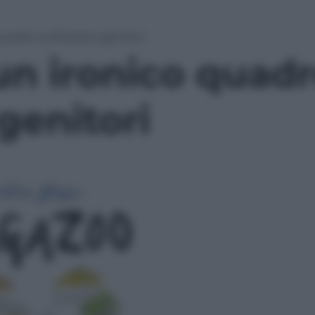
quadro sull’essere genitori
un ironico quad
 genitori