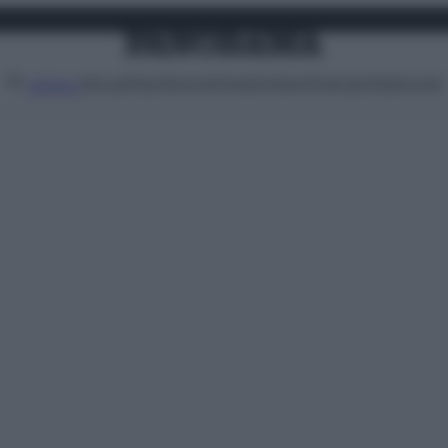
Attualità
Lifestyle
Moda
Video
Podcast
Abbonati
MENU