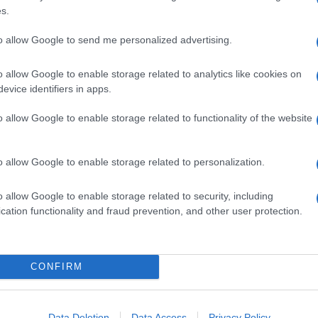
s.
oo
è un libro indicato per bambini da 4 anni in su,
 ai
genitori
. Il tornado emotivo che si scatena in
to allow Google to send me personalized advertising.
i accompagna al successivo stupore, gioia,
, soddisfazione di vederlo cambiare e
crescere
.
l’essere genitori, sull’essere figli, sulla vita in
o allow Google to enable storage related to analytics like cookies on
a.
evice identifiers in apps.
o allow Google to enable storage related to functionality of the website
 immagini del libro
o allow Google to enable storage related to personalization.
o allow Google to enable storage related to security, including
cation functionality and fraud prevention, and other user protection.
CONFIRM
Data Deletion
Data Access
Privacy Policy