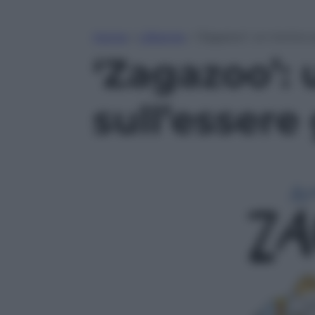
Home
»
Lifestyle
»
‘Zagazoo’: un ironico 
‘Zagazoo’: 
sull’essere