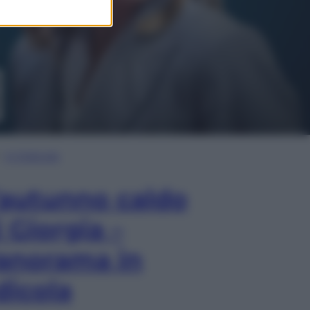
In Edicola
’autunno caldo
i Giorgia –
anorama in
dicola