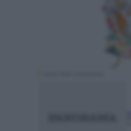
Quentin Blake, Camelozampa
Il
2
m