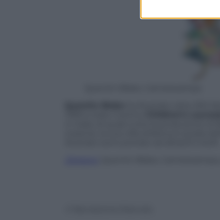
Quentin Blake, Camelozampa
Quentin Blake
ha illustrato oltre 300 li
1999 è stato il primo
Children’s Laurea
in Italia, di quasi tutta la produzione di
insieme, la sua cifra stilistica è quella de
illustrato sono portate ad altissimi livelli.
Zagazoo
, Quentin Blake, Camelozampa,
© Riproduzione Riservata