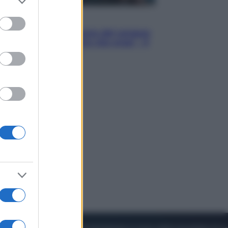
to grant or
ed purposes
Cinema
Robin Hood – Il prezzo del sangue:
Hugh Jackman, altro che eroe! – Il
video in esclusiva