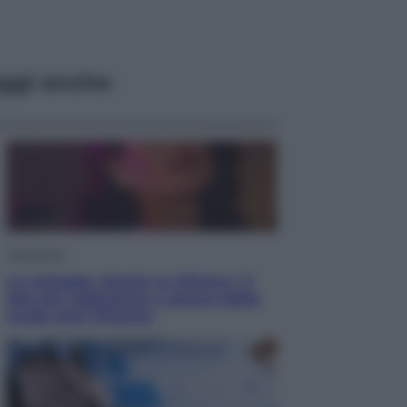
ggi anche
Televisione
Le schegge riporta su Disney+ il
lato più seducente e oscuro della
moda anni Ottanta