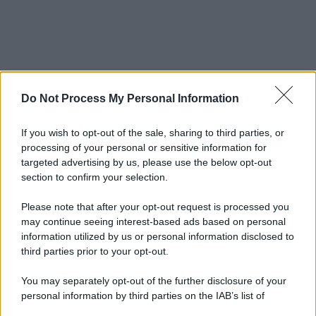
Do Not Process My Personal Information
If you wish to opt-out of the sale, sharing to third parties, or
processing of your personal or sensitive information for
targeted advertising by us, please use the below opt-out
section to confirm your selection.
Please note that after your opt-out request is processed you
may continue seeing interest-based ads based on personal
information utilized by us or personal information disclosed to
third parties prior to your opt-out.
You may separately opt-out of the further disclosure of your
personal information by third parties on the IAB’s list of
downstream participants.