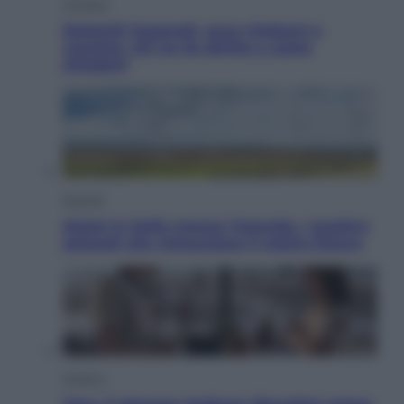
Cronaca
Dolomiti Superski, ecco rimborsi e
voucher: chi ne ha diritto e come
chiederli
Energia
Aiuto! in Italia manca l’energia. I quattro
ostacoli che minacciano il nostro futuro
Cinema