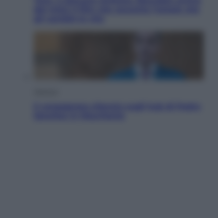
Tony, il giovane Anthony Bourdain prima
del mito: il film che racconta l’estate che
gli cambiò la vita
Opinioni
Il vergognoso silenzio sugli hub di Pedro
Sanchez in Mauritania