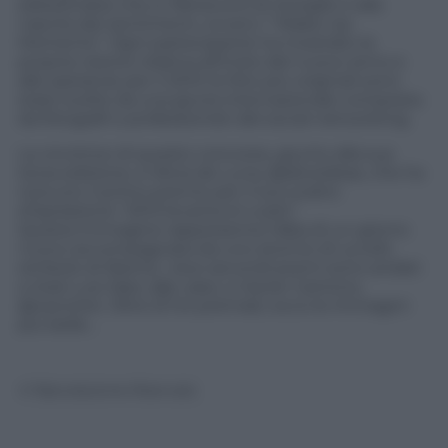
selezionate) che si riferiscono al risveglio o alla
nascita dei sentimenti, ovvero i “Wake-Up
Moments”. Ogni partecipante ha mostrato la
propria visione relativa all’inizio del nuovo anno e
alle speranze per il 2013: le foto più originali sono
state scelte da una giuria internazionale composta
da fotografi e professionisti del social networking.
La vincitrice di questo concorso, giunto alla sua
terza edizione, è Alicia de Luna, @aliceideas, che ha
ricevuto il primo premio per il suo scatto
d’ispirazione “2013 levanta el vuelo”.
Questa immagine rappresenta l’alba di un giorno
nuovo accompagnata da uno stormo di uccelli,
simbolo di libertà. I due secondi premi sono andati
a José Luis Sáez, @jl_saez, e Xavier Cantons,
@xaviclick. Oltre ai tre premiati, ecco le immagini
più belle…
© Riproduzione Riservata