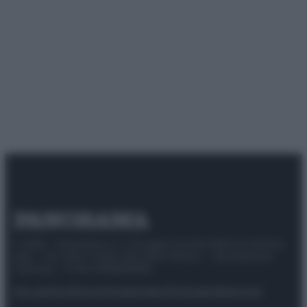
© 2025 – Panorama s.r.l. (Gruppo Società Editrice Italiana
spa) – Via Vittor Pisani 28, 20124 Milano – riproduzione
riservata – P.IVA 10518230965
Attualità
Lifestyle
Moda
Video
Podcast
Abbonati