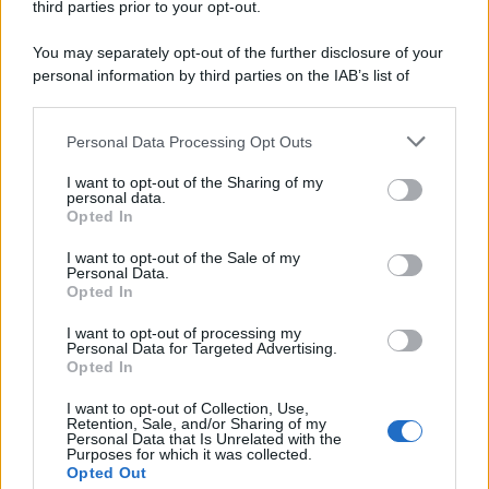
third parties prior to your opt-out.
You may separately opt-out of the further disclosure of your
personal information by third parties on the IAB’s list of
downstream participants.
Personal Data Processing Opt Outs
This information may also be disclosed by us to third parties
on the IAB’s List of Downstream Participants that may further
I want to opt-out of the Sharing of my
disclose it to other third parties.
personal data.
Opted In
Please note that this website/app uses one or more Google
services and may gather and store information including but
I want to opt-out of the Sale of my
Personal Data.
not limited to your visit or usage behaviour. You may click to
Opted In
grant or deny consent to Google and its third-party tags to
use your data for below specified purposes in below Google
I want to opt-out of processing my
consent section.
Personal Data for Targeted Advertising.
Opted In
I want to opt-out of Collection, Use,
Retention, Sale, and/or Sharing of my
Personal Data that Is Unrelated with the
Purposes for which it was collected.
Opted Out