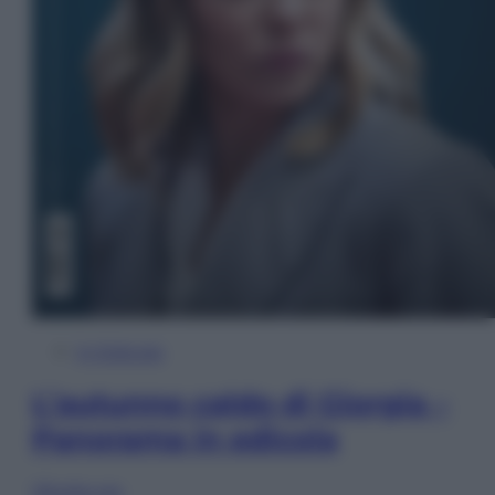
In Edicola
L’autunno caldo di Giorgia –
Panorama in edicola
Sfoglia ora