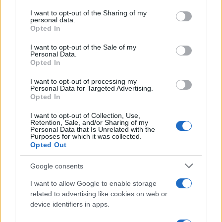
on the IAB’s List of Downstream Participants that may further
I want to opt-out of the Sharing of my
disclose it to other third parties.
personal data.
Opted In
Please note that this website/app uses one or more Google
services and may gather and store information including but
I want to opt-out of the Sale of my
Personal Data.
not limited to your visit or usage behaviour. You may click to
Opted In
grant or deny consent to Google and its third-party tags to
use your data for below specified purposes in below Google
I want to opt-out of processing my
consent section.
Personal Data for Targeted Advertising.
Opted In
I want to opt-out of Collection, Use,
Retention, Sale, and/or Sharing of my
Personal Data that Is Unrelated with the
Purposes for which it was collected.
Opted Out
Google consents
I want to allow Google to enable storage
related to advertising like cookies on web or
device identifiers in apps.