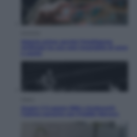
Economia
Materie prime: perché l’Intelligenza
Artificiale ha una sete insaziabile di rame
e uranio
Musica
Queen: il 9 agosto 1986 a Knebworth
l’ultimo concerto con Freddie Mercury