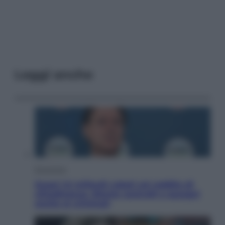
Leggi anche
Economia
Quasi 1,5 miliardi rubati col reddito di
cittadinanza. Niente controlli e assegni
anche ai criminali