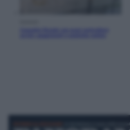
Economia
Cassetto fiscale: ora puoi controllare
avvisi, pagamenti e pratiche online