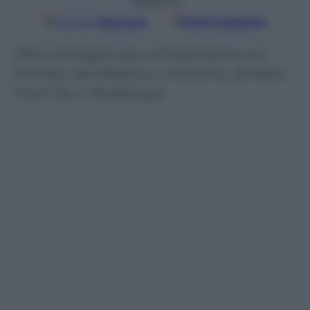
Seguici su
Google
Discover
Fonti preferite
Otto immagini per un’istantanea sul
mondo: dal Messico a Panama, da New
York City a Strasburgo