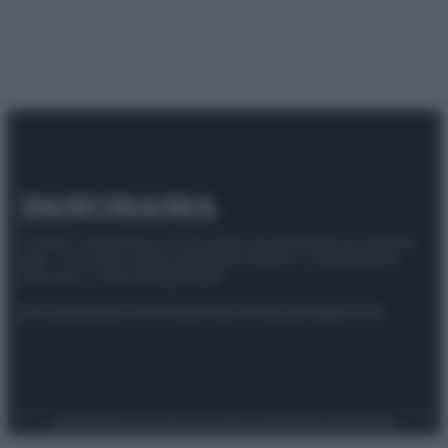
© 2025 – Panorama s.r.l. (Gruppo Società Editrice Italiana
spa) – Via Vittor Pisani 28, 20124 Milano – riproduzione
riservata – P.IVA 10518230965
Attualità
Lifestyle
Moda
Video
Podcast
Abbonati
Preferenze Privacy
Privacy Policy
Cookie Policy
Note legali