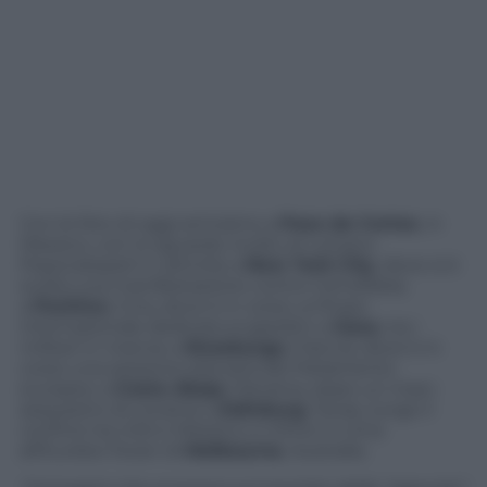
Con le foto di oggi arriviamo a
Paso de Cortes
, in
Messico, con lo sguardo rivolto al vulcano
Popocatepetl in attività; a
New York City
, dove si è
svolta una manifestazione contro l’omofobia;
a
Pechino
, Cina, dove è in corso un’Expo
internazionale dedicata ai giardini; a
Gaza
, tra i
militari in marcia; a
Strasburgo
, Francia, dove è in
corso una sessione plenaria del Parlamento
europeo; a
Costa Abaja
, Panama, dopo un maxi-
sequestro di cocaina; a
Edinburg
, Texas, lungo il
confine tra USA e Messico; e infine in cima
all’Eureka Tower di
Melbourne
, Australia.