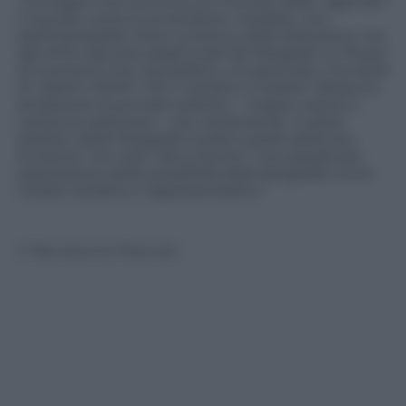
“Immagini che scorrono sul monitor delle “agenzie”:
il mondo come lo avvertiamo, mediato, non
dall’impossibile ritmo continuo delle televisioni, ma
dal ritmo discreto degli scatti dei fotografi; un flusso
di momenti che inquadrano una giornata. Una serie
di “istanti infiniti” che ci aiutano a vedere. Nessuna
ambizione di primato estetico – troppo veloce e
caotica la selezione – ma, certamente, il valore
estetico delle fotografie scelte è parte della loro
funzione: non solo “documento”, ma soprattutto
espressione delle possibilità della fotografia come
media narrativo e rappresentativo.”
© Riproduzione Riservata