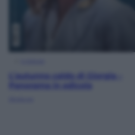
In Edicola
L’autunno caldo di Giorgia –
Panorama in edicola
Sfoglia ora