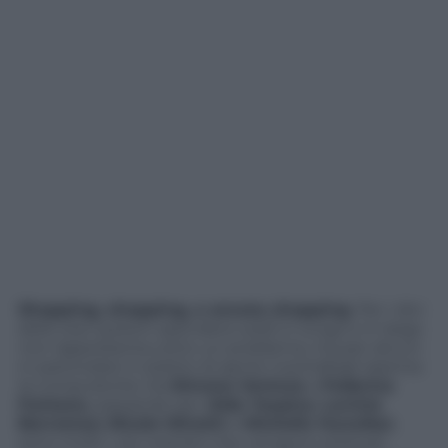
Shopping, shopping, e ancora shopping
. Per i divi
dello star system spendere soldi in lungo e in largo
non rappresenta certo un problema, ma per alcuni
in particolare il vizietto di aprire il portafogli rasenta
la compulsività. Da
Simona Ventura
a
Federica
Fontana
, passando per
Aida Yespica
,
Lavinia
Borromeo
,
Nicole Minetti
e
Michelle Hunziker
,
sono molti i vip nostrani che vengono pizzicati