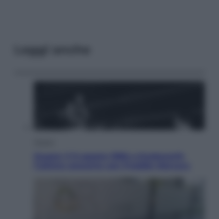
Leggi anche
Musica
Queen: il 9 agosto 1986 a Knebworth
l’ultimo concerto con Freddie Mercury