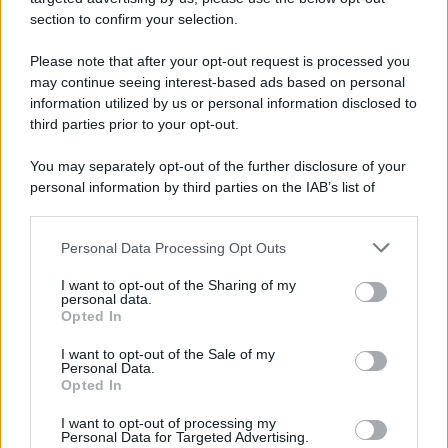
section to confirm your selection.
Please note that after your opt-out request is processed you
may continue seeing interest-based ads based on personal
information utilized by us or personal information disclosed to
third parties prior to your opt-out.
You may separately opt-out of the further disclosure of your
personal information by third parties on the IAB’s list of
downstream participants.
Personal Data Processing Opt Outs
This information may also be disclosed by us to third parties
on the IAB’s List of Downstream Participants that may further
I want to opt-out of the Sharing of my
disclose it to other third parties.
personal data.
Opted In
Please note that this website/app uses one or more Google
services and may gather and store information including but
I want to opt-out of the Sale of my
Personal Data.
not limited to your visit or usage behaviour. You may click to
Opted In
grant or deny consent to Google and its third-party tags to
use your data for below specified purposes in below Google
I want to opt-out of processing my
consent section.
Personal Data for Targeted Advertising.