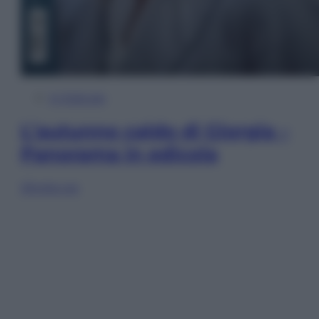
In Edicola
L’autunno caldo di Giorgia –
Panorama in edicola
Sfoglia ora