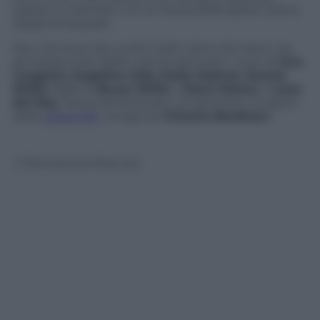
spesso e volentieri con la “borsa della spesa” piena
zeppa di acquisti.
Non che fuori dai confini italici siano da meno: tra
gli stakanovisti delle vetrine spiccano i nomi di
Eva
Longoria
,
Angelina Jolie
,
Katie Holmes
,
Rumer
Willis
(figlia di
Bruce Willis
e
Demi Moore
) e
Lana
del Rey
. Senza dimenticare, ovviamente, la regina
delle
spese folli
, la signora
Victoria Beckham
.
© Riproduzione Riservata