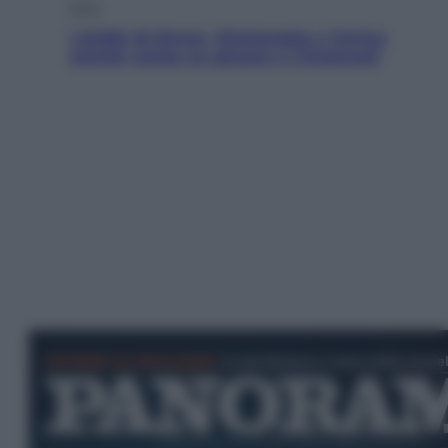
Sport
I dubbi di Sinner, fisioterapia a Torino:
Jannik valuta se giocare a Cincinnati