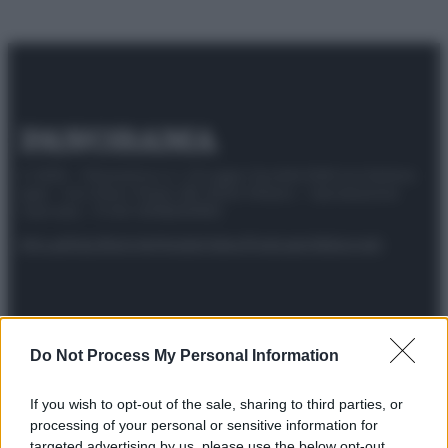
© 2025 – Panorama s.r.l. (Gruppo Società Editrice Italiana
spa) – Via Vittor Pisani 28, 20124 Milano – riproduzione
riservata – P.IVA 10518230965
Attualità
Lifestyle
Moda
Video
Podcast
Abbonati
Preferenze Privacy
Privacy Policy
Cookie Policy
Note legali
Do Not Process My Personal Information
If you wish to opt-out of the sale, sharing to third parties, or
processing of your personal or sensitive information for
targeted advertising by us, please use the below opt-out