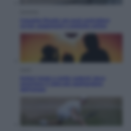
Economia
Cassetto fiscale: ora puoi controllare
avvisi, pagamenti e pratiche online
Viaggi
Eclissi totale e stelle cadenti: dove
ammirare il cielo più spettacolare
dell’estate