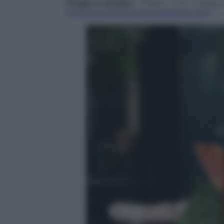
Finger’s Garden
– Milano, Via G. Keplero
https://www.fingersrestaurants.com/