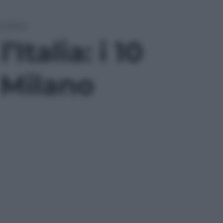
a Milano
Italia: i 10
 Milano