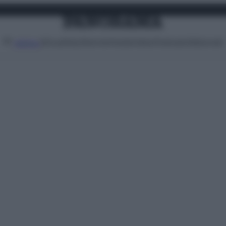
Attualità
Lifestyle
Moda
Video
Podcast
Abbonati
MENU