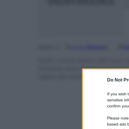
9
m
Google
Discover
Fo
Seguici su
Sushi, cucina fusion, dim sum, s
d’autore: ecco 10 ristoranti etni
sapori del mondo
Do Not Pr
If you wish 
sensitive in
confirm your
Please note
based ads b