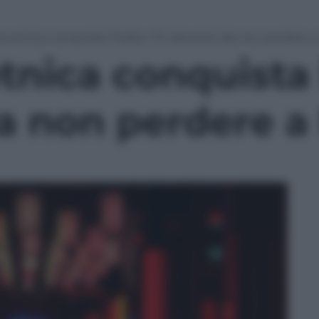
a etnica conquista l’Italia: i 10 ristoranti da non perdere 
nica conquista l’
da non perdere a