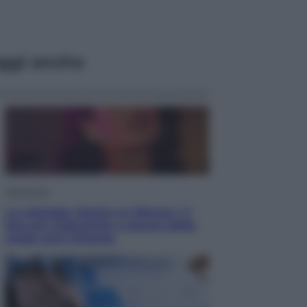
ggi anche
Televisione
Le schegge riporta su Disney+ il
lato più seducente e oscuro della
moda anni Ottanta