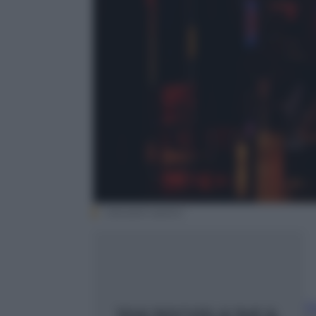
ristoranti esotici
G