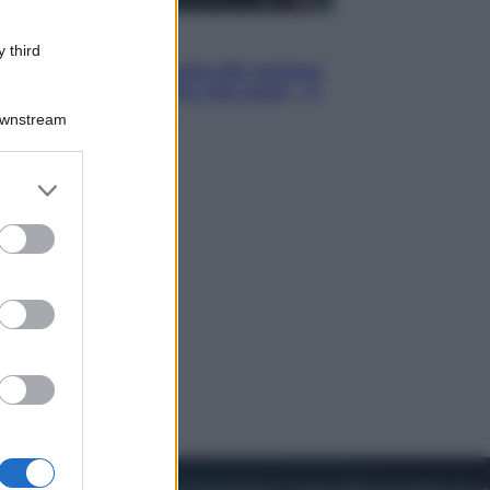
Cinema
 third
Robin Hood – Il prezzo del sangue:
Hugh Jackman, altro che eroe! – Il
video in esclusiva
Downstream
er and store
to grant or
ed purposes