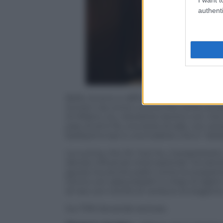
authenti
Bello, buono e raffinato; qui i ristorant
lontani, sia come cucina che come ambien
di Milano, Izu, ristorante storico con vit
paio di anni fa; una serie di sale, con 
bellissimo bar e una toilette che è “obbli
La cucina, che Jin Yue Hu, il proprietari
decise influenze internazionali. Ovviament
gyoza ma anche piatti come la scarpetta, 
tonno con salsa karashi e chips di alghe n
di riso con trionfo di verdure di stagione.
Sui 70€ bevande escluse.