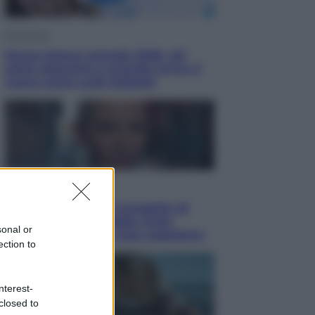
Economia
Nuovo bonus energia 2026, chi
potrà ottenerlo e quando arriva il
nuovo aiuto sulle bollette
Televisione
Squid Game USA, il progetto di
David Fincher sarebbe stato
sonal or
accantonato. Ecco cosa sappiamo
ection to
nterest-
closed to