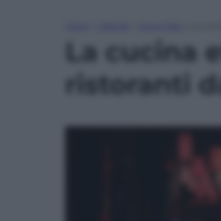
Home
»
Lifestyle
»
Vino e Cibo
»
La cucin
La cucina et
ristoranti 