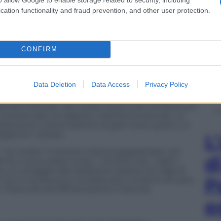
cation functionality and fraud prevention, and other user protection.
CONFIRM
Data Deletion
Data Access
Privacy Policy
i “cino-giapponesi” cui siamo abituati sono molto
te e servizio. Nel vivace corso Lodi, nell’area sud
a trentennale, ha riaperto, nella forma attuale, un
arredamento e illuminazione di gran buon gusto, un
gatorio” visitare.
L
o, ha “scelto” è di forte matrice giapponese con
d
e ci sono piatti come i ceviche vari, i nigiri, i
un omaggio alla tradizione italiana: tre tagli di
P
ori in tempura; la via della seta, involtino di carta
 Piacevole ed efficientissimo il servizio.
e