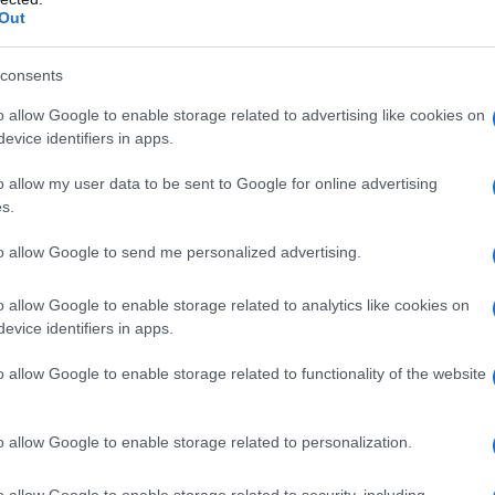
pponica”, ma anche una serie di piatti di “influenza”
Out
ca ripieni di gamberi con salsa teriyaki; sashimi di
zafferano; e la tartare di gambero rosso e avocado
consents
almente c’è poi la abituale selezione di sushi,
le porzioni, in modo da poterne provare tanti.
o allow Google to enable storage related to advertising like cookies on
evice identifiers in apps.
30-40€ a persona
o allow my user data to be sent to Google for online advertising
0221 –
www.izumilano.com
s.
to allow Google to send me personalized advertising.
o allow Google to enable storage related to analytics like cookies on
evice identifiers in apps.
o allow Google to enable storage related to functionality of the website
o allow Google to enable storage related to personalization.
o allow Google to enable storage related to security, including