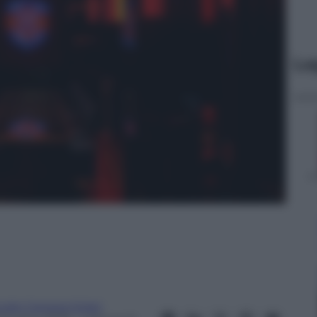
Le
uido Canepa Solari