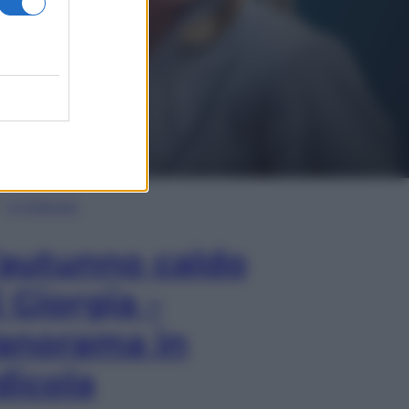
In Edicola
’autunno caldo
i Giorgia –
anorama in
dicola