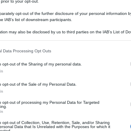
 prior to your opt-out.
rately opt-out of the further disclosure of your personal information by
he IAB’s list of downstream participants.
tion may also be disclosed by us to third parties on the IAB’s List of 
 that may further disclose it to other third parties.
 that this website/app uses one or more Google services and may gath
l Data Processing Opt Outs
including but not limited to your visit or usage behaviour. You may click 
nfo. Si stima che i ristoranti etnici in Italia siano
iace sempre di più: il 57,5% degli Italiani ha
 to Google and its third-party tags to use your data for below specifi
o opt-out of the Sharing of my personal data.
 per il 31,7% è rimasto lo stesso ed il 10,8% lo ha
ogle consent section.
In
alche volta al mese (29,5%), la maggior parte
lmente, Milano guida la crescita.
o opt-out of the Sale of my Personal Data.
lano:
In
83412087 –
to opt-out of processing my Personal Data for Targeted
app/welcome
ing.
In
 via Moscova, un locale giovane, brillante,
ala principale, arredate in maniera moderna ma
o opt-out of Collection, Use, Retention, Sale, and/or Sharing
giusta; colori ben “amalgamati”. Bellissima la
ersonal Data that Is Unrelated with the Purposes for which it
 di rose, dal soffitto alle pareti. La cucina è
lected.