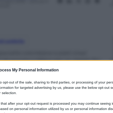
 Giugno 2026
– Lettura: 9
inuti
nti preferite
pecialità colombiane e piatti cinesi
ci da provare a Milano per un viaggio fra i
ocess My Personal Information
to opt-out of the sale, sharing to third parties, or processing of your per
formation for targeted advertising by us, please use the below opt-out s
 selection.
 that after your opt-out request is processed you may continue seeing i
ased on personal information utilized by us or personal information dis