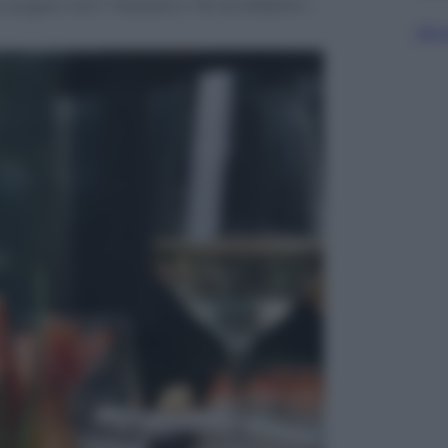
 angolo V.le F. Restelli 2. Tel 02 606544 –
Sfog