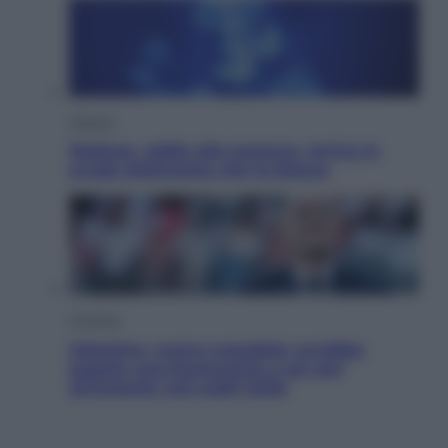
Scienza
Meduse, addio alle punture. Arriva lo
scudo elettronico che le blocca
Cronaca
Infantino, nuovo scandalo: avrebbe
pagato una buonuscita a sei zeri
all’amante (coi soldi Uefa)