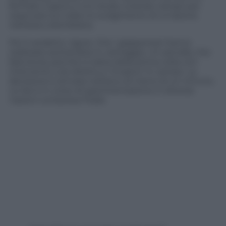
fermato il gioco e si è recato a bordo campo per
osservare sul video lo svolgimento di un’azione
nell’area colombiana.
Poi il verdetto: rigore. Che i giapponesi hanno
realizzato portandosi in vantaggio. Un penalty che
farà storia, perché si tratta della prima volta con
intervento così diretto e ‘invasivo’ in campo. La
decisione è arrivata nell’arco di meno di un minuto.
La Var è in corso di sperimentazione in diverse
nazioni compresa l’Italia