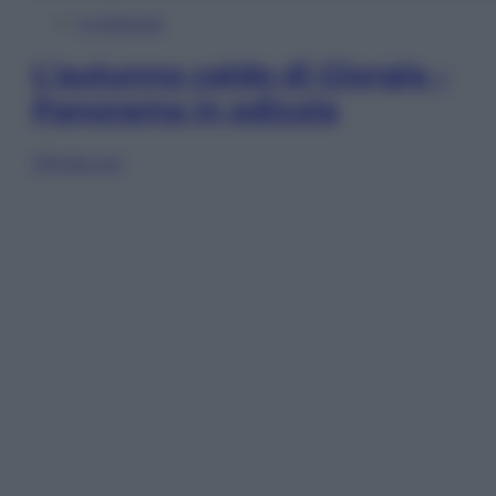
In Edicola
L’autunno caldo di Giorgia –
Panorama in edicola
Sfoglia ora