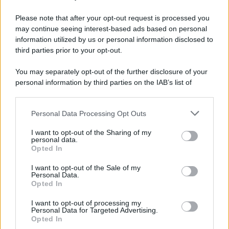
Please note that after your opt-out request is processed you
may continue seeing interest-based ads based on personal
information utilized by us or personal information disclosed to
third parties prior to your opt-out.
You may separately opt-out of the further disclosure of your
personal information by third parties on the IAB’s list of
downstream participants.
Personal Data Processing Opt Outs
This information may also be disclosed by us to third parties
on the IAB’s List of Downstream Participants that may further
I want to opt-out of the Sharing of my
disclose it to other third parties.
personal data.
Opted In
Please note that this website/app uses one or more Google
services and may gather and store information including but
I want to opt-out of the Sale of my
Personal Data.
not limited to your visit or usage behaviour. You may click to
Opted In
grant or deny consent to Google and its third-party tags to
use your data for below specified purposes in below Google
I want to opt-out of processing my
consent section.
Personal Data for Targeted Advertising.
Opted In