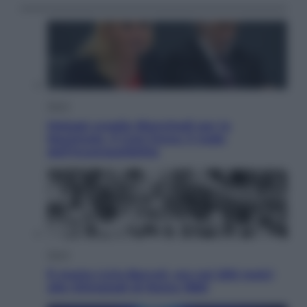
Sport
Malagò sceglie Bianchedi per la
Nazionale. Il Coni frena: il nodo
dell’incompatibilità
Sport
È morto Livio Berruti, oro nei 200 metri
alle Olimpiadi di Roma 1960