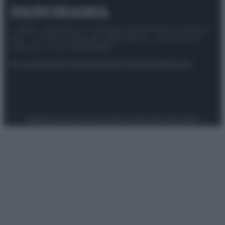
© 2025 – Panorama s.r.l. (Gruppo Società Editrice Italiana
spa) – Via Vittor Pisani 28, 20124 Milano – riproduzione
riservata – P.IVA 10518230965
Attualità
Lifestyle
Moda
Video
Podcast
Abbonati
Preferenze Privacy
Privacy Policy
Cookie Policy
Note legali