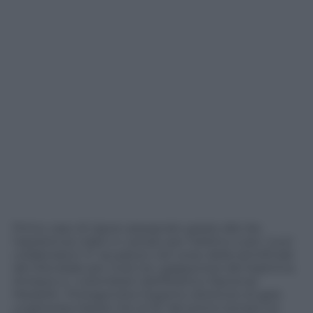
Primo caso di rigore assegnato grazie alla Var,
l’assistenza video in campo per l’arbitro e per i suoi
collaboratori. E’ accaduto nel corso della semifinale
del Mondiale per Club tra i giapponesi del Kashima
Antlsers e i colombiani dell’Atletico Nacional
Medellin. Protagonista l’esperto direttore di gara
ungherese Kassai che al 32′ del primo tempo ha