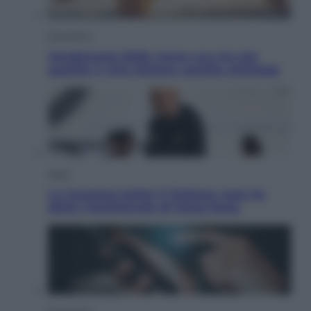
Economia
Vendemmia 2026, meno uva ma più
qualità: il vino italiano cambia strategia
Sport
La Juventus batte il Chelsea: cosa ha
detto l’amichevole di Hong Kong
Economia