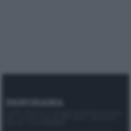
© 2025 – Panorama s.r.l. (Gruppo Società Editrice Italiana
spa) – Via Vittor Pisani 28, 20124 Milano – riproduzione
riservata – P.IVA 10518230965