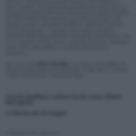
lettore si avvicina a quadri diversi che svelano a
poco a poco una storia pressoché sconosciuta, con
la leggerezza dell’ironia e la precisione della scienza.
Con beneficio d’inventario, perché questa è una
favola, come ci avverte Spufford: «Ricorda, lettore,
che la storia non si svolge nella vera e propria
Unione delle Repubbliche Socialiste Sovietiche, ma
in un reame vicino; vicino a quella quanto i desideri
sono vicini alla realtà, ma anche altrettanto
lontano».
Per dirlo con
Nick Hornby
, «Un libro incredibile, di
assoluta intelligenza e del tutto originale». E molto,
molto divertente.
(Micol De Pas)
Francis Spufford,
L’ultima favola russa
, Bollati
Boringhieri
In libreria dal 16 maggio
© Riproduzione Riservata