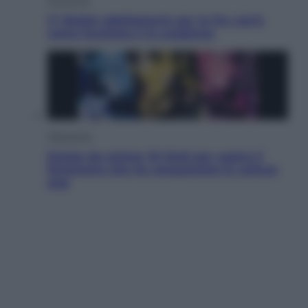
IT Wallet obbligatorio per la Pa: cos’è,
come funziona e le scadenze
Televisione
Estate da anime: 10 titoli per capire il
fenomeno che ha conquistato la cultura
pop