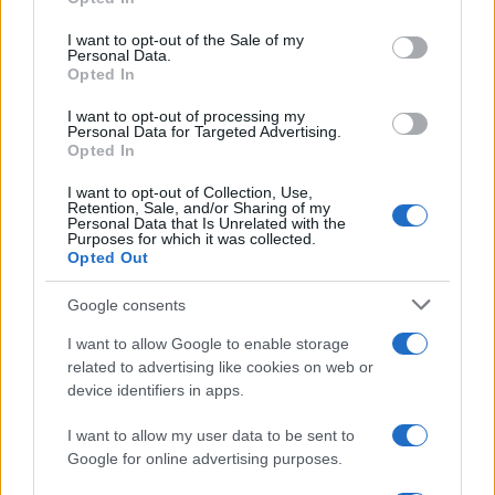
Please note that this website/app uses one or more Google
services and may gather and store information including but
I want to opt-out of the Sale of my
Personal Data.
not limited to your visit or usage behaviour. You may click to
Opted In
grant or deny consent to Google and its third-party tags to
use your data for below specified purposes in below Google
I want to opt-out of processing my
consent section.
Personal Data for Targeted Advertising.
Opted In
I want to opt-out of Collection, Use,
Retention, Sale, and/or Sharing of my
Personal Data that Is Unrelated with the
Purposes for which it was collected.
Opted Out
Google consents
I want to allow Google to enable storage
related to advertising like cookies on web or
device identifiers in apps.
I want to allow my user data to be sent to
Google for online advertising purposes.