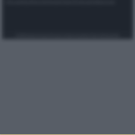
Attualità
Lifestyle
Moda
Video
Podcast
Abbonati
Preferenze Privacy
Privacy Policy
Cookie Policy
Note legali