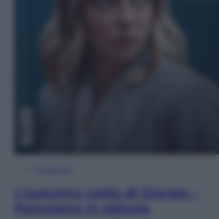
In Edicola
L’autunno caldo di Giorgia –
Panorama in edicola