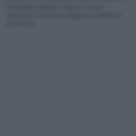
babajaga, tappeti volanti e terre
desolate? Provate a leggere la fiaba di
Spufford…