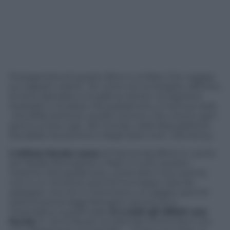
Protagonista di questo libro è un’idea. Che viaggia
sui tappeti volanti, fa i conti con le streghe, affronta
le terre desolate e invade la mente di regnanti,
strateghi e studiosi. Ma soprattutto, si insinua nella
vita delle persone, quelle comuni, che vivono ogni
giorno ai due capi del mondo: nelle Repubbliche
Socialiste Sovietiche e Negli Stati Uniti d’America.
L’ultima favola russa
di Francis Spufford, in uscita
per Bollati Boringhieri, infatti, è tutto questo
insieme. Ma soprattutto, come dice il suo autore,
non è un romanzo, perché ha troppe cose da
spiegare, ma non è nemmeno un saggio, perché
parla di personaggi fantastici (anche se si
mescolano a quelli reali).
È a tutti gli effetti una
favola
. E «Se le favole occidentali cominciano con