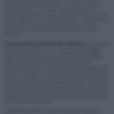
uno sfasamento temporale – «C’era una volta», si
dice, sottintendendo un altro tempo, un allora
anziché adesso – le skazki russe trasportano il
lettore nello spazio: «In un certo reame, in un certo
stato» oppure «In un paese lontano», rimandando a
un altrove, a un là anziché qui. Eppure si tratta
sempre di un altrove riconducibile alla madre
Russia».
L’epoca storica è invece ben definita
: è compresa
tra la fine degli anni ’30 e i ’60 e tra i personaggi ci
sono Leonid Kantorovich, matematico geniale e
premio Nobel per l’economia realmente esistito,
Nikita Kruscev, primo segretario del Partito
Comunista Sovietico e presidente del consiglio dei
ministri e Dwight D. Eisenhower, presidente degli
Stati Uniti. Insieme a personagi reali e fantastici, ad
avvenimenti altrettanto reali e fantastici, si sviluppa
la trama della fiaba. Che ha un obiettivo: raccontare
cosa fosse la pianificazione dell’economia sovietica,
sempre in gara con quella americana per il primato
di ricchezza e progresso.
Il risultato è geniale: come in una pinacoteca, il