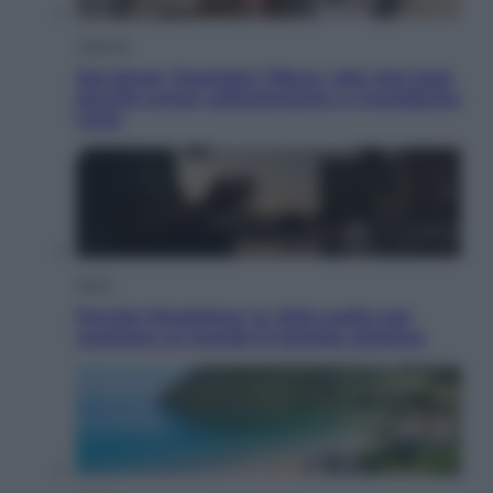
Lifestyle
Dal blush Charlotte Tilbury alle tote bag:
perché ormai collezioniamo e rivendiamo
tutto
Esteri
Perché Hiroshima: la città scelta per
mostrare al mondo la bomba atomica