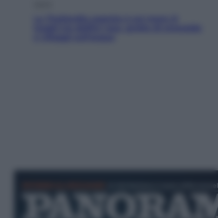
Viaggi
La Thailandia segreta è sul mare: 8
luoghi tra delfini rosa, grotte di smeraldo
e villaggi sull’acqua