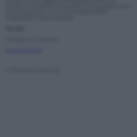
favore di una maggiore libertà espressiva, mix
perfetto di tradizione fotografica e linguaggio visivo
contemporaneo. Ecco una carrellata delle
originalissimi opere esposte
Tre Oci
Giudecca 43, Venezia
www.treoci.org
© Riproduzione Riservata