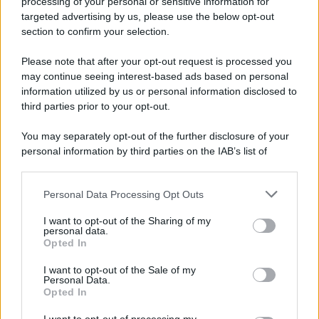
processing of your personal or sensitive information for
targeted advertising by us, please use the below opt-out
section to confirm your selection.
Please note that after your opt-out request is processed you
may continue seeing interest-based ads based on personal
information utilized by us or personal information disclosed to
third parties prior to your opt-out.
You may separately opt-out of the further disclosure of your
personal information by third parties on the IAB’s list of
downstream participants.
Personal Data Processing Opt Outs
This information may also be disclosed by us to third parties
on the IAB’s List of Downstream Participants that may further
I want to opt-out of the Sharing of my
disclose it to other third parties.
personal data.
Opted In
Please note that this website/app uses one or more Google
services and may gather and store information including but
I want to opt-out of the Sale of my
Personal Data.
not limited to your visit or usage behaviour. You may click to
Opted In
grant or deny consent to Google and its third-party tags to
use your data for below specified purposes in below Google