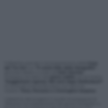
Il dibattito prende il via al pianterreno della
Casa
dei Tre Oci
con
“Il vento folle della fotografia”
,
percorso ideato e curato da
Italo Zannier
.
Prosegue nei saloni del
piano nobile
con la mostra
“Suggestioni capresi, 100 anni dopo
Diefenbach”
.
Si conclude al secondo piano con altre tre
mostre:
Time, Persone e L’immagine Sospesa
.
L’obiettivo del progetto è quello di proseguire le
riflessioni sul superamento dei generi fotografici a