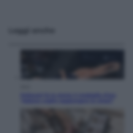
Leggi anche
Sport
Pellacani fa la storia: 5 medaglie d’oro
“Adesso voglio raggiungere le cinesi”