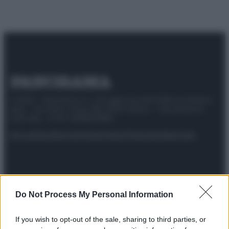
© 2025 – Panorama s.r.l. (Gruppo Società Editrice Italiana
spa) – Via Vittor Pisani 28, 20124 Milano – riproduzione
riservata – P.IVA 10518230965
Attualità
Lifestyle
Moda
Video
Podcast
Abbonati
Preferenze Privacy
Privacy Policy
Cookie Policy
Note legali
Do Not Process My Personal Information
If you wish to opt-out of the sale, sharing to third parties, or