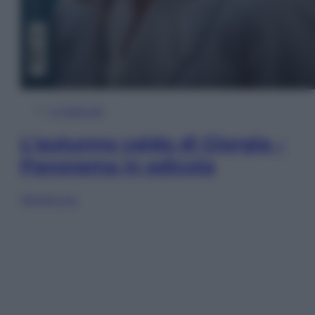
In Edicola
L’autunno caldo di Giorgia –
Panorama in edicola
Sfoglia ora