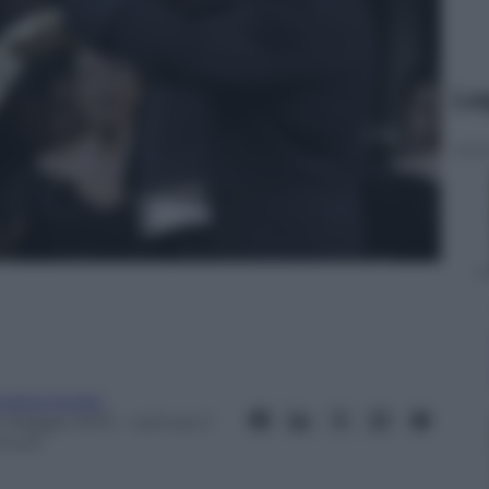
Le
ndrea Soglio
4 Maggio 2013
– Lettura: 2
inuti