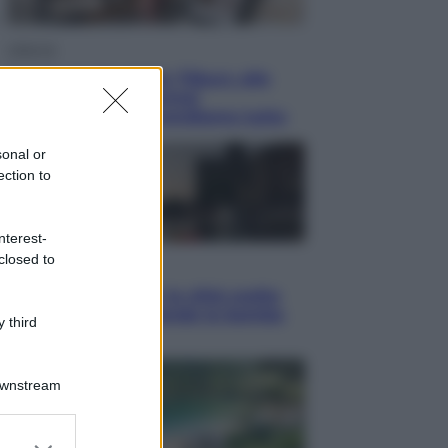
Lifestyle
Dal blush Charlotte Tilbury alle
tote bag: perché ormai
collezioniamo e rivendiamo tutto
sonal or
ection to
nterest-
closed to
Esteri
Perché Hiroshima: la città scelta
per mostrare al mondo la bomba
 third
atomica
Downstream
er and store