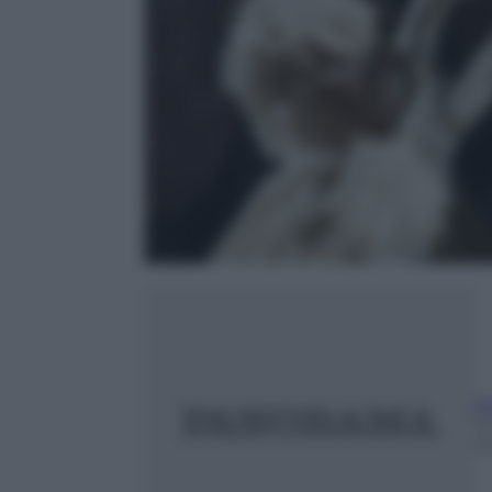
A
1
m