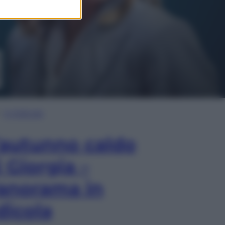
In Edicola
’autunno caldo
i Giorgia –
anorama in
dicola