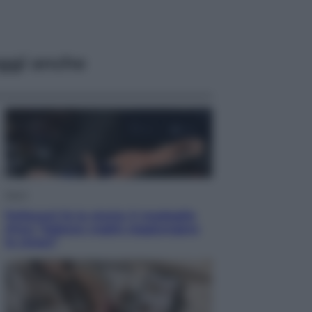
ggi anche
Sport
Pellacani fa la storia: 5 medaglie
d’oro “Adesso voglio raggiungere
le cinesi”