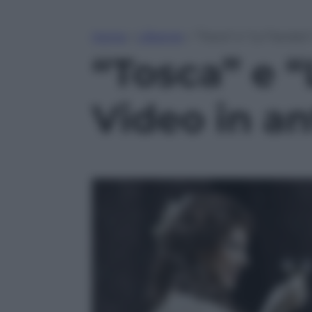
Home
»
Lifestyle
»
“Tosca” e “La Traviat
“Tosca” e “
Video in a