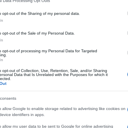
l Data Processing Opt Outs
including but not limited to your visit or usage behaviour. You may click 
 to Google and its third-party tags to use your data for below specifi
\”popolare\” arrivando al cinema. Sarà infatti
o opt-out of the Sharing of my personal data.
ografiche italiane martedì 28 maggio
Tosca
di
ogle consent section.
In
La Traviata
di Giuseppe Verdi.
ocinema Distribuzione che ha lanciato la
Festa
o opt-out of the Sale of my Personal Data.
 grandi compositori è visibile sul grande schermo.
In
ma edizione del prestigioso
Festival Pucciniano di
to opt-out of processing my Personal Data for Targeted
 espressione dell’opera lirica italiana. Dai colpi di
ing.
storia d’amore de
La Traviata
, dalle ricostruzioni
In
 caratterizzano il susseguirsi dei tre atti.
o opt-out of Collection, Use, Retention, Sale, and/or Sharing
ersonal Data that Is Unrelated with the Purposes for which it
lected.
ni, ambientata nella Roma del 1800. Angelotti,
Out
blica Romana, evaso da Castel Sant’Angelo, trova
Valle grazie all’aiuto della sorella, la marchesa
consents
ario Cavaradossi, amante della bella e gelosa
aiutarlo e nasconderlo ma sulle tracce di Angelotti è
o allow Google to enable storage related to advertising like cookies on
zia papalina, che in fondo desidera che Tosca gli si
evice identifiers in apps.
io. Un gioco di inganni porterà i protagonisti uno
orchestrale che esalta disperatamente la forza dei
o allow my user data to be sent to Google for online advertising