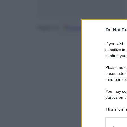
Google
Discover
Fo
Seguici su
Do Not Pr
If you wish 
sensitive in
confirm your
Please note
based ads b
third parties
You may sepa
parties on t
This informa
Participants
Please note