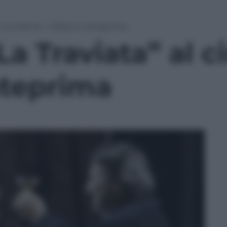
a” al cinema – Video in anteprima
La Traviata” al 
nteprima