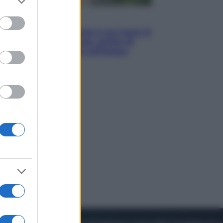
to grant or
ed purposes
Viaggi
La Thailandia segreta è sul mare: 8
luoghi tra delfini rosa, grotte di
smeraldo e villaggi sull’acqua