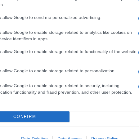
s.
, alla regia Riccardo Canessa; nel cast Francesca
no.
to allow Google to send me personalized advertising.
o allow Google to enable storage related to analytics like cookies on
onosciuti e popolari di Verdi. Racconta la complicata
evice identifiers in apps.
norata famiglia, e Violetta, bella e formosa mondana
mora sinceramente. Il loro amore viene però
o allow Google to enable storage related to functionality of the website
 padre di Alfredo. Violetta lascia Alfredo e per
ro relazione è stata imposta dal padre. I due
e dall’amore sincero solo qualche minuto prima
o allow Google to enable storage related to personalization.
nati, regia di Paolo Trevisi, nel cast Silvia Dalla
o allow Google to enable storage related to security, including
rassi.
cation functionality and fraud prevention, and other user protection.
iata
in anteprima
.
CONFIRM
Data Deletion
Data Access
Privacy Policy