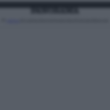
Attualità
Lifestyle
Moda
Video
Podcast
Abbonati
MENU