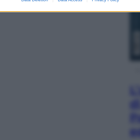
L
d
P
e