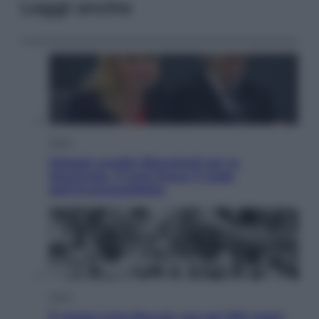
Leggi anche
Sport
Malagò sceglie Bianchedi per la
Nazionale. Il Coni frena: il nodo
dell’incompatibilità
Sport
È morto Livio Berruti, oro nei 200 metri