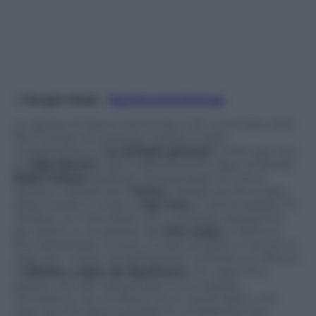
di
Sergio Meda
/
Sportivamentemag
Le riprese le hanno terminate il 20 novembre 2012.
Poi il tempo di montare il girato e dare
compimento a “
La farfalla granata
”, il film per la tv
su
Gigi Meroni
, tratto dall’omonimo libro di Nando
Dalla Chiesa
dedicato al fuoriclasse di Como,
Genoa e soprattutto
Torino
. Fissata anche la data
della messa in onda su
Rai Uno
, in prima serata: il 9
ottobre, un mercoledì. Con una felice anteprima,
per pochi, in occasione del
Prix Italia
, a Torino a
fine settembre. Invece, a inizio ottobre, è venuto lo
stop: per “motivi di palinesesto” la fiction su Meroni
è
slittata a data da destinarsi
. Un caso? Può
essere, ma vien da pensare a uno sgarbo,
l’ennesimo, nei confronti di un uomo libero che
tanti anni fa dava scandalo in un’Italia ben più