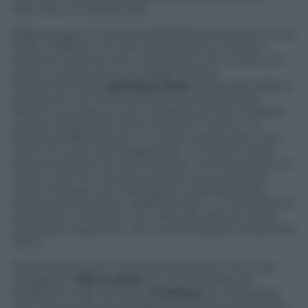
bacchettona dell’attuale.
Segnava gol in maniera irripetibile perché gli veniva
facile il difficile, non per esibizionismo. Giocava
sempre come se non ci fosse altro che il calcio, un
gioco e niente più. Fuori dagli schemi,
anticonformista,
calciatore beat
, artista del pallone
(qualcuno con livore lo definì pure artistoide):
Meroni non faceva certo simpatia ai tristi e bigotti
censori dell’epoca che lo dicevano “strano”. Si
faceva gli affari propri e in campo dava tutto. Uno
come lui, unico per leggerezza – o meglio, levità –
faceva scalpore, se non scandalo. Gli imputavano di
essere uno che avrebbe sempre avuto 20 anni,
come se fosse una colpa grave, imperdonabile.
Poteva permettersi i capelli lunghi e un accenno di
barba per comodità, non certo per giocare a fare
qualcosa o qualcuno. Non aveva bisogno di identità
altrui.
Gli bastava essere. Era semplicemente vero, mai
atteggiato.
Mai in posa
. Se ne infischiava se
parlavano male di lui e di
Cristiana
, la compagna
che si era scelto (ricambiato) che aveva il solo torto