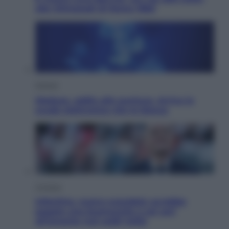
alle Olimpiadi di Roma 1960
Scienza
Meduse, addio alle punture. Arriva lo
scudo elettronico che le blocca
Cronaca
Infantino, nuovo scandalo: avrebbe
pagato una buonuscita a sei zeri
all’amante (coi soldi Uefa)