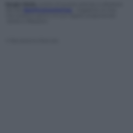
Sergio Meda
, autore di questo articolo, è direttore
del sito
Sportivamentemag
, magazine on line
che tutela lo sport e le sue regole, proponendo
storie e riflessioni.
© Riproduzione Riservata