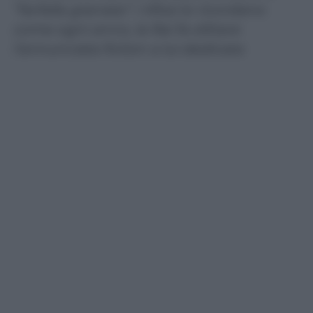
“farfalla granata”: i tifosi lo ricordano
come ogni anno, la Rai fa slittare
l’annunciata fiction a lui dedicata