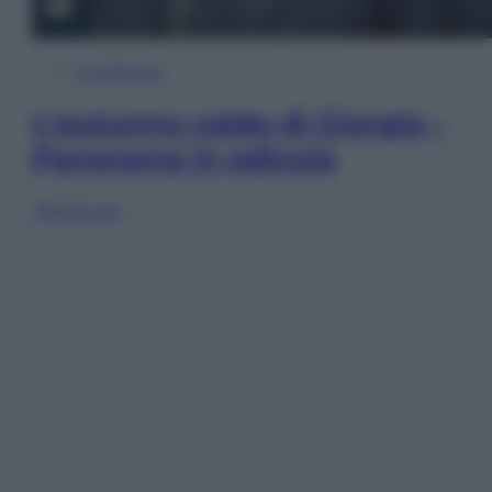
In Edicola
L’autunno caldo di Giorgia –
Panorama in edicola
Sfoglia ora