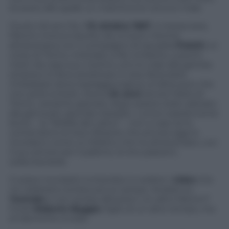
di avere alle spalle un matrimonio venuto male.
Giusto 46 anni fa, il
15 ottobre 1967
, a mezza sera,
Meroni moriva travolto da un’auto mentre
attraversava con il compagno di squadra
Poletti
un
corso di Torino, intitolato a Re Umberto, a pochi
metri da casa sua. Il primo urto lo colpì alla gamba
sinistra e lo fece piroettare in aria, facendolo
rimbalzare dove sopraggiungeva un’altra auto che
non poté evitarlo. Aveva
24 anni
ed era l’idolo di
Torino, versante granata, dopo essere stato adorato
dai genovesi, sponda rossoblù. L’unico soprannome
lecito – la “farfalla del calcio” – non a caso se lo
contendono le due tifoserie che ancora oggi lo
ricordano come un folletto che ha attraversato, con
il suo amore per il pallone, le loro passioni,
sollecitandole.
Ci piace ricordarlo invitandovi a vedere i
video
che
ne celebrano la bravura sul campo. Andate su
Youtube
e non avrete delusioni. Un altro Meroni?
Forse
Roberto Baggio
, figlio di un altro tempo, ma
di identiche invidie.