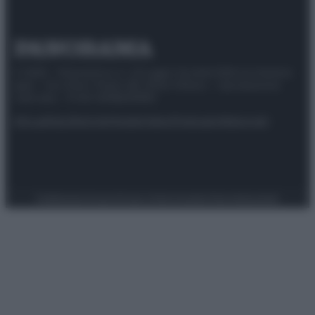
© 2025 – Panorama s.r.l. (Gruppo Società Editrice Italiana
spa) – Via Vittor Pisani 28, 20124 Milano – riproduzione
riservata – P.IVA 10518230965
Attualità
Lifestyle
Moda
Video
Podcast
Abbonati
Preferenze Privacy
Privacy Policy
Cookie Policy
Note legali