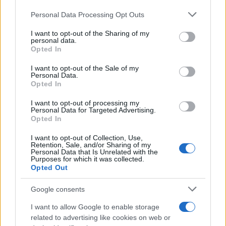
Personal Data Processing Opt Outs
This information may also be disclosed by us to third parties
on the IAB’s List of Downstream Participants that may further
I want to opt-out of the Sharing of my
disclose it to other third parties.
personal data.
Opted In
Please note that this website/app uses one or more Google
services and may gather and store information including but
I want to opt-out of the Sale of my
Personal Data.
not limited to your visit or usage behaviour. You may click to
Opted In
grant or deny consent to Google and its third-party tags to
use your data for below specified purposes in below Google
I want to opt-out of processing my
consent section.
Personal Data for Targeted Advertising.
Opted In
I want to opt-out of Collection, Use,
Retention, Sale, and/or Sharing of my
Personal Data that Is Unrelated with the
Purposes for which it was collected.
Opted Out
Google consents
I want to allow Google to enable storage
related to advertising like cookies on web or