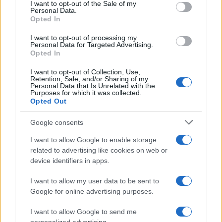
services and may gather and store information including but
I want to opt-out of the Sale of my
Personal Data.
not limited to your visit or usage behaviour. You may click to
Opted In
grant or deny consent to Google and its third-party tags to
use your data for below specified purposes in below Google
I want to opt-out of processing my
consent section.
Personal Data for Targeted Advertising.
Opted In
I want to opt-out of Collection, Use,
Retention, Sale, and/or Sharing of my
Personal Data that Is Unrelated with the
Purposes for which it was collected.
Opted Out
Google consents
I want to allow Google to enable storage
related to advertising like cookies on web or
device identifiers in apps.
I want to allow my user data to be sent to
Google for online advertising purposes.
I want to allow Google to send me