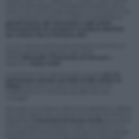
Visto la delicatezza e l’ambiguità di questi ultimi
domini per pochi dubbi lasciano sui contenuti che
vi si troveranno l’Icann ha offerto la possibilità ai
grandi brand, alle istituzioni e agli artisti
internazionali di comprarsi il proprio dominio
per evitare che lo facciano altri
.
La Cnn riporta che fino ad ora hanno usufruito di
questa opzione pagando solo 2.500
dollari
Microsoft, l’Università di Harvard
e,
appunto,
Taylor Swift
.
A soli 25 anni l’ex reginetta del country
con un
patrimonio stimato nel 2013 di 230 milioni di
dollari
, dimostra un pelo sullo stomaco non
indifferente e un fiuto per gli affari da vera
manager.
Del resto, in occasione dell’uscita dell’album
1989
(il
secondo album più venduto al mondo nel 2014) ha
depositato
il brevetto di alcune strofe
per evitare
che le vengano sottratte e usate “a scrocco” e, in
precedenza aveva iniziato una lotta contro
Spotify
togliendo la sua intera discografia per dichiarare