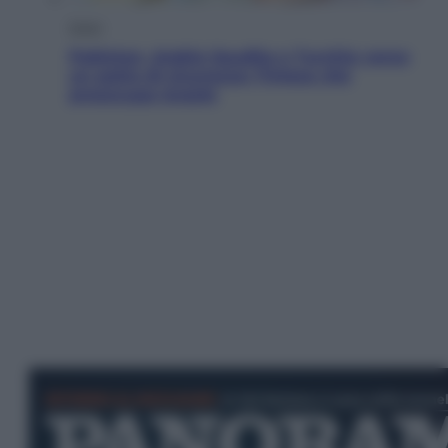
Esteri
Pakistan, Arabia Saudita e Turchia verso
un patto di sicurezza: l’intesa che
preoccupa Israele