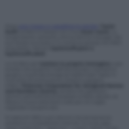
Dopo
aver messo in cassaforte le gambe
,
Taylor
Swift
ha fatto lo stesso con il suo
buon nome
. La
lungimirante cantante, ottima donna manager del
suo stesso successo e in continua ascesa, ha infatti
acquistato i domini
taylorswift.porn e
taylorswift.adult
.
Lo ha fatto per
tutelare la propria immagine
e per
evitare che qualche malintenzionato, il prossimo
giugno, si prenda la briga di trasformare Taylor in
una sorta di eroina porno. Proprio a giugno,
infatti,
l’Internet Corporation for Assigned Names
and Numbers (Icann),
società che gestisce i
domini, permetterà di ampliare la Rete dando via
libera a nuove estensioni web per chi voglia
registrare il proprio sito.
Si tratta di 1.300 nuovi domini che lentamente
andranno a moltiplicare internet. Si va da .app;
.blog; .hotel; fino – appunto – a .porn; .adult; .sucks.