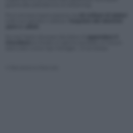
guerra alle piattaforme di
streaming
.
Poi è arrivata l’assicurazione da
40 milioni di dollari
sulle sue gambe e adesso l
‘acquisto del dominio
.porn e .adult.
Se mai Taylor dovesse decidere di
appendere il
microfono
al chiodo un giorno avrebbe un futuro
assicurato come
top manager
… Di se stessa
© Riproduzione Riservata