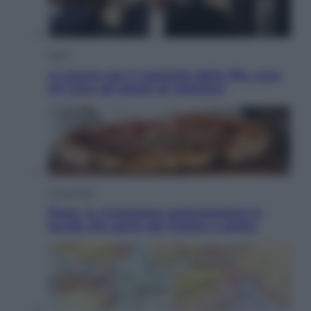
Sport
La guerra per il controllo della Fifa, ecco
chi sono gli alleati di Infantino
Vino e Cibo
Pizza, la rivoluzione gastronomica in
tavola che parte dal mulino a pietra