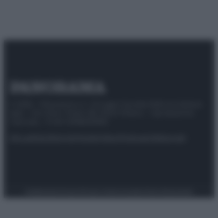
© 2025 – Panorama s.r.l. (Gruppo Società Editrice Italiana
spa) – Via Vittor Pisani 28, 20124 Milano – riproduzione
riservata – P.IVA 10518230965
Attualità
Lifestyle
Moda
Video
Podcast
Abbonati
Preferenze Privacy
Privacy Policy
Cookie Policy
Note legali