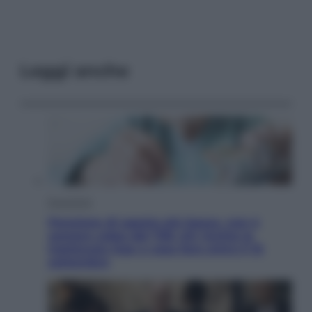
Leggi anche
Economia
Pensione di agosto più bassa, non è
sempre colpa del 730: chi rischia la
trattenuta Inps e cosa fare entro il 15
settembre