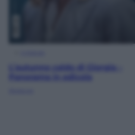
In Edicola
L’autunno caldo di Giorgia –
Panorama in edicola
Sfoglia ora