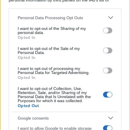
personal information by third parties on the IAB’s list of
downstream participants.
Personal Data Processing Opt Outs
This information may also be disclosed by us to third parties
on the IAB’s List of Downstream Participants that may further
I want to opt-out of the Sharing of my
disclose it to other third parties.
personal data.
Opted In
Please note that this website/app uses one or more Google
services and may gather and store information including but
I want to opt-out of the Sale of my
Personal Data.
not limited to your visit or usage behaviour. You may click to
Opted In
grant or deny consent to Google and its third-party tags to
use your data for below specified purposes in below Google
I want to opt-out of processing my
consent section.
Personal Data for Targeted Advertising.
Opted In
I want to opt-out of Collection, Use,
Retention, Sale, and/or Sharing of my
Personal Data that Is Unrelated with the
Purposes for which it was collected.
Opted Out
Google consents
I want to allow Google to enable storage