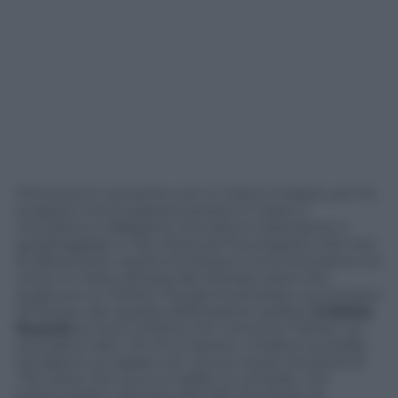
P
rima era in convento con in mano il rosario, poi ha
scoperto che le piaceva tenere in mano il
microfono e l’abbiamo ritrovata in televisione a
gorgheggiare a
The Voice
, poi ha scoperto che non
le piaceva più vestire la tonaca e ce la ritroviamo col
cocco in mano all’
Isola dei Famosi
, tanto che
qualcuno su Twitter l’ha già rinominata
«La monaca
di Ponza»
per questa dislocazione isolana.
Cristina
Scuccia
ex Suor Cristina non convince Twitter coi
suoi panni laici. C’è chi è severo:
«L’Italia è surreale,
trovatemi un paese con una ex suora vincitrice di
The Voice
che va a un reality su un’isola»
. Chi
preoccupato:
«Escluso dal cast l’avvocato di