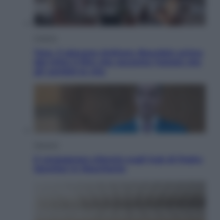
Cinema
Tony, il giovane Anthony Bourdain prima
del mito: il film che racconta l’estate che
gli cambiò la vita
Opinioni
Il vergognoso silenzio sugli hub di Pedro
Sanchez in Mauritania