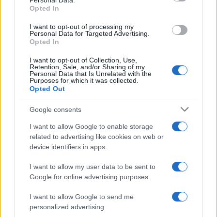
Personal Data.
not limited to your visit or usage behaviour. You may click to
Opted In
grant or deny consent to Google and its third-party tags to
use your data for below specified purposes in below Google
I want to opt-out of processing my
consent section.
Personal Data for Targeted Advertising.
Opted In
I want to opt-out of Collection, Use,
Retention, Sale, and/or Sharing of my
Personal Data that Is Unrelated with the
Purposes for which it was collected.
Opted Out
Google consents
I want to allow Google to enable storage
related to advertising like cookies on web or
device identifiers in apps.
I want to allow my user data to be sent to
Google for online advertising purposes.
I want to allow Google to send me
personalized advertising.