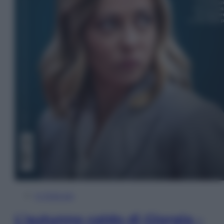
In Edicola
L’autunno caldo di Giorgia –