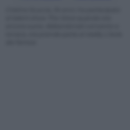
Cristina Scuccia, 34 anni, ha partecipato
al talent show The Voice quando era
ancora suora. Abbandonati convento e
tonaca, ora prende parte al reality L’isola
dei famosi.