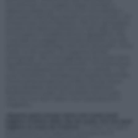
Cicciolina per non scadere troppo nel trash e
abbiamo parlato per 10 minuti di normodotati e
peli pubici sulla lingua davanti a una ex suora?»
. Chi
s’improvvisa critico televisivo:
«Per la tv generalista,
la suora che sbarca sull’isola è un bel colpo, eheh»
.
Chi la esalta in modalità retorico-agiografica:
«Ma…
ci pensate al coraggio di tornare ad avere una vita
da donna normale dopo tanti anni da suora?»
. Chi fa
l’ultrà:
«Io tifo suora!!»
. Chi sogna la nemesi
anticlericale:
«Ma vi immaginate se l’ex suora viene
squalificata per una bestemmia?»
. Chi è prevenuto:
«’Sta suora passerà tutto il tempo a cantare…»
. C’è
pure l’eccezione:
«Ma basta con questa cosa di fare
continuamente battute sul fatto che sia una ex
suora, lasciatela venire fuori come Cristina se
finalmente lo vuole!»
. Eh ma forse non lo vuole,
visto che non sta in bikini, ma in pantaloncini e
maglietta…
«Questa parla ancora come una suora: puoi
togliere Cristina dalla vita da suora, ma non puoi
togliere la suora da Cristina».
E Twitter ha capito
pure questo e non approva:
«La suora con la