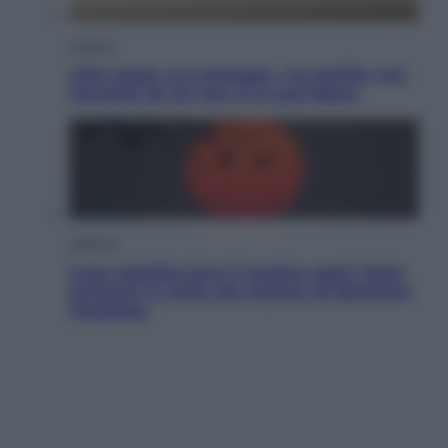
Cultura
Libri: dopo «Le schegge», tre thriller con
narratori di cui non ci si può fidare
Lifestyle
Cosa significa fare il medico oggi? Dalle
proteste in India alla lezione di Abraham
Verghese