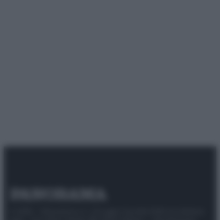
© 2025 – Panorama s.r.l. (Gruppo Società Editrice Italiana
spa) – Via Vittor Pisani 28, 20124 Milano – riproduzione