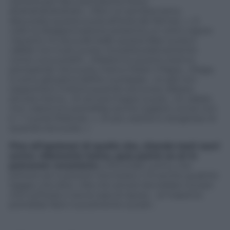
canotta per fare educazione fisica,
ahahahahahahah»
,
«Non mi sembra tanto
desuorata questa suora all’Isola dei famosi…»
. A
volte la disapprovazione presenta un certo vigore:
«Quanto mi sta sulle balle questa fake suora e
vabbè non è più suora, ma parla praticamente
come una suora!!!»
,
«Madonna quanto stanno
pompando ‘sta suora, manco fosse il Papa»
,
«Raga,
io sono già piena dell’ex suoraaaa»
,
«Io già non
sopportavo Cristina quando era suora, adesso
ancora meno»
,
«È ancora troppo suora»
,
«Sì vabbè,
ma i calzoncini potrebbe anche toglierli, ormai non
è + 1 suora! Ridicola…»
,
«È più vestita in borghese di
quando era suora…»
.
Fino all’apoteosi di quello che, citando testi sacri
scrive
«Memento homo, quia pulvis es et in
pulverem reverteris»
(«Ricordati uomo, che
polvere sei e polvere ritornerai»), C’è anche qualche
saggio che dice: «Ma che amore dovrebbe trovare
che sull’Isola ci sta la casa di riposo… al massimo
potrebbe farsi nuovamente suora!».