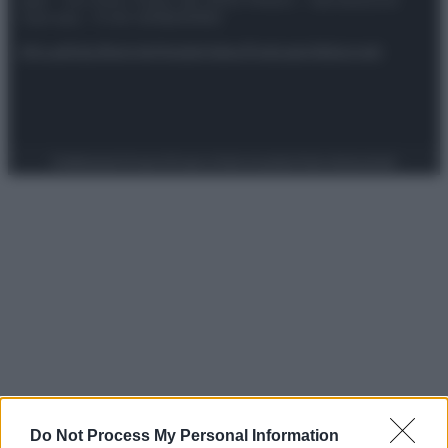
riservata – P.IVA 10518230965
Attualità
Lifestyle
Moda
Video
Podcast
Abbonati
Preferenze Privacy
Privacy Policy
Cookie Policy
Note legali
Do Not Process My Personal Information