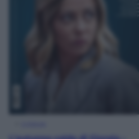
In Edicola
L’autunno caldo di Giorgia –