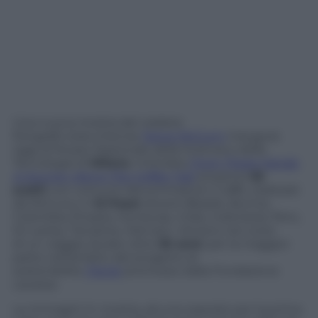
Una nuova mostra del celebre
fotografo statunitense
Steve McCurry
inaugura
oggi al Museo Nazionale della Scienza e della
Tecnologia di
Milano
. Intitolata
From These Hands:
A Journey Along The Coffee Trail
, propone
62
scatti
con comune denominatore il caffè, realizzati
da McCurry in
12 Paesi
diversi (Brasile, Burma,
Colombia, Etiopia, Honduras, India, Indonesia, Perù,
Sri Lanka, Tanzania, Vietnam, Yemen) nel corso
di un viaggio durato oltre
30 anni
, per la maggior
parte nell’ambito del progetto di
sostenibilità
¡Tierra!
promosso dalla Fondazione
Lavazza.
Le immagini in mostra, alcune esposte per la prima