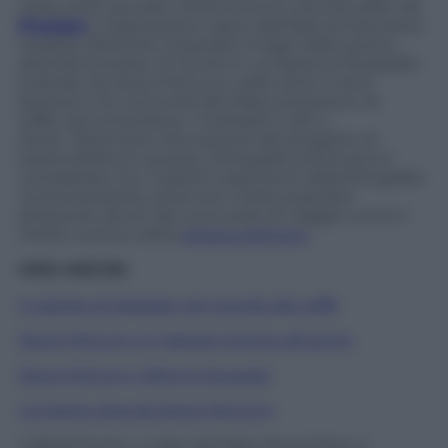
volta, sono raccolte nell’omonimo volume edito da
Phaidon
. L’esposizione nasce dall’idea di Francesca
Lavazza, direttore Corporate Image della storica
azienda torinese, di riunire in un’opera le fotografie
scattate da Steve McCurry nelle terre e tra le
persone e le comunità dei Paesi produttori di
caffè, raccontandone i molteplici volti e
storie. Testimone d’eccezione del progetto di
sostenibilità di Lavazza, il fotografo americano è
considerato tra i massimi esponenti della fotografia
contemporanea, divenuto molto popolare
attraverso alcuni dei suoi scatti di viaggio come il
ritratto iconico della
ragazza afghana
.
VEDI ANCHE:
Il viaggio di Salgado nel mondo del caffè
Steve McCurry in Viaggio intorno all’uomo
Steve McCurry, Oltre lo Sguardo
L’Umbria vista da Steve McCurry
L’allestimento, curato da Fabio Novembre, è