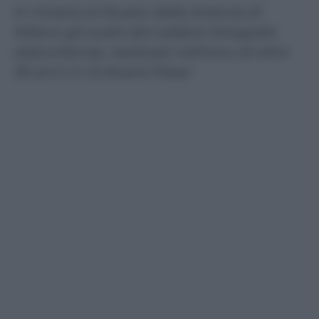
In mostra al Museo della Scienza di
Milano gli scatti del celebre fotografo
statunitense, realizzati nell’arco di oltre
30 anni in 12 diversi Paesi