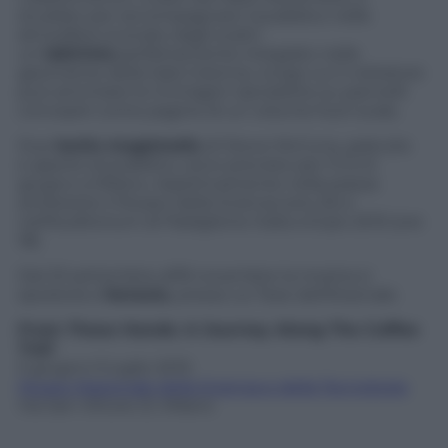
studiato per accompagnare il pubblico nelle
atmosfere evocate dagli scatti:
un
labirinto
perfettamente integrato nelle
geometrie della Sala Colonne, lungo cui il visitatore
può ammirare le immagini riprodotte su pannelli
concepiti come pagine di un volume fuori scala.
Due
lectio magistralis
di Steve McCurry, gratuite
e aperte al pubblico, sono previste per il 5 e 6
giugno a Milano, rispettivamente nella piazza
antistante il Museo della Scienza (ore 22) e
nell’Auditorium di Padiglione Italia a Expo 2015 (ore
18).
Dal 23 settembre all’8 novembre la mostra si
sposterà a
Venezia
, presso Le Tese dell’Arsenale.
From These Hands: A Journey Along The Coffee
Trail
5 giugno-5 luglio 2015
Museo Nazionale della Scienza e della Tecnologia
Via San Vittore 21, Milano