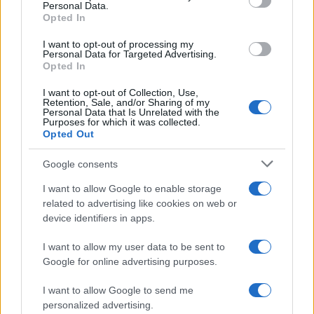
Personal Data.
not limited to your visit or usage behaviour. You may click to
Opted In
grant or deny consent to Google and its third-party tags to
use your data for below specified purposes in below Google
I want to opt-out of processing my
consent section.
Personal Data for Targeted Advertising.
Opted In
I want to opt-out of Collection, Use,
Retention, Sale, and/or Sharing of my
Personal Data that Is Unrelated with the
Purposes for which it was collected.
Opted Out
Google consents
I want to allow Google to enable storage
related to advertising like cookies on web or
device identifiers in apps.
I want to allow my user data to be sent to
Google for online advertising purposes.
I want to allow Google to send me
personalized advertising.