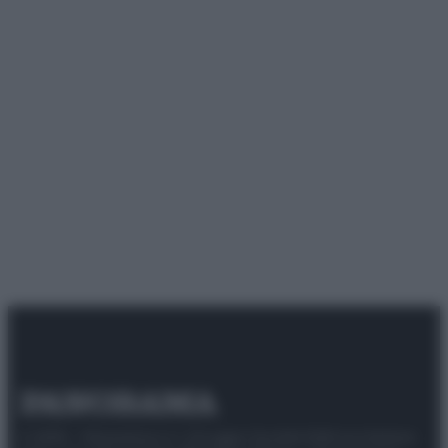
© 2025 – Panorama s.r.l. (Gruppo Società Editrice Italiana