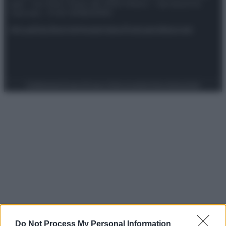
spa) – Via Vittor Pisani 28, 20124 Milano – riproduzione
riservata – P.IVA 10518230965
Attualità
Lifestyle
Moda
Video
Podcast
Abbonati
Preferenze Privacy
Privacy Policy
Cookie Policy
Note legali
Do Not Process My Personal Information