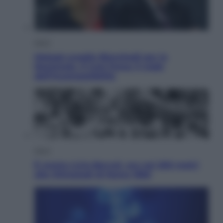
Sport
Malagò sceglie Bianchedi per la
Nazionale. Il Coni frena: il nodo
dell’incompatibilità
Sport
È morto Livio Berruti, oro nei 200 metri
alle Olimpiadi di Roma 1960