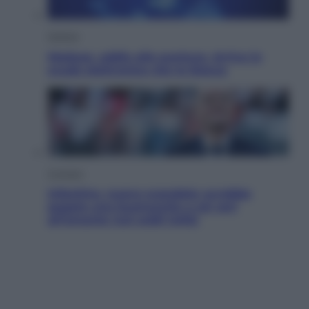
Scienza
Meduse, addio alle punture. Arriva lo
scudo elettronico che le blocca
Cronaca
Infantino, nuovo scandalo: avrebbe
pagato una buonuscita a sei zeri
all’amante (coi soldi Uefa)