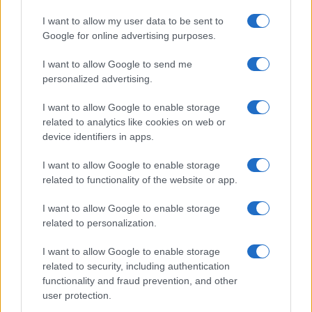
I want to allow my user data to be sent to
Google for online advertising purposes.
I want to allow Google to send me
personalized advertising.
I want to allow Google to enable storage
related to analytics like cookies on web or
device identifiers in apps.
I want to allow Google to enable storage
related to functionality of the website or app.
I want to allow Google to enable storage
related to personalization.
I want to allow Google to enable storage
related to security, including authentication
functionality and fraud prevention, and other
user protection.