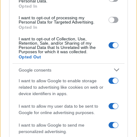
Personal Data.
not limited to your visit or usage behaviour. You may click to
Opted In
grant or deny consent to Google and its third-party tags to
use your data for below specified purposes in below Google
I want to opt-out of processing my
consent section.
Personal Data for Targeted Advertising.
Opted In
I want to opt-out of Collection, Use,
Retention, Sale, and/or Sharing of my
Personal Data that Is Unrelated with the
Purposes for which it was collected.
Opted Out
Google consents
I want to allow Google to enable storage
related to advertising like cookies on web or
device identifiers in apps.
I want to allow my user data to be sent to
Google for online advertising purposes.
I want to allow Google to send me
personalized advertising.