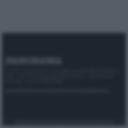
© 2025 – Panorama s.r.l. (Gruppo Società Editrice Italiana
spa) – Via Vittor Pisani 28, 20124 Milano – riproduzione
riservata – P.IVA 10518230965
Attualità
Lifestyle
Moda
Video
Podcast
Abbonati
Preferenze Privacy
Privacy Policy
Cookie Policy
Note legali