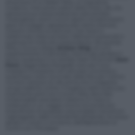
americana. È lui Walter Mitty, un sognatore
moderno, mite photo editor della rivista
Life
, che
spezza la sua noiosa esistenza costruendosi
meravigliose visioni a occhi aperti, tra elettrizzanti
gesti di coraggio, appassionate trame d’amore,
costanti vittorie sul pericolo. Così riesce a
trasformare nella sua testa i fallimenti personali in
qualcosa di molto più sorprendente. Ma quando
Mitty e la sua collega (
Kristen Wiig
), di cui è
segretamente innamorato, stanno per perdere il
lavoro, qualcosa in lui cambia. Sean O’Connell (
Sean
Penn
), leggendario fotografo noto per il suo
impegno incessante nel catturare una storia a
qualunque costo, ha inviato delle foto per l’ultimo
numero cartaceo di
Life
, prima che il magazine
venga trasferito online. Il negativo dello scatto più
importante però non si trova. Mitty deve fare
l’impensabile: prendere il destino in mano e
imbarcarsi in un viaggio intorno al mondo più
straordinario di qualsiasi cosa avrebbe mai potuto
vagheggiare, dalla Groenlandia all’Islanda, tra acque
gelide e vulcani in eruzione, dall’Afghanistan ai
confini con l’Himalaya.