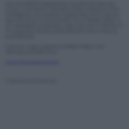
Con sensibilità inaspettata, miscelando spaccati
onirici a comicità e intensità, Stiller realizza un film
intelligente che celebra il potenziale che è dentro
ognuno di noi. Una curiosità? “È un Walter Mitty” è
un neologismo popolare negli Usa, che si riferisce a
chi passa più tempo a fantasticare che a vivere la
quotidianità.
Il dvd di
I sogni segreti di Walter Mitty
è con
Panorama
a 15,90 euro.
Leggi Panorama Online
© Riproduzione Riservata