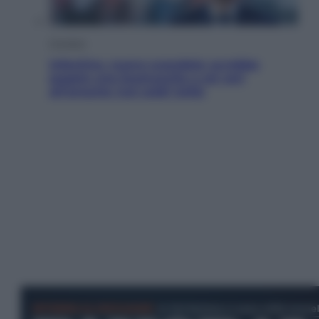
Cronaca
Infantino, nuovo scandalo: avrebbe
pagato una buonuscita a sei zeri
all’amante (coi soldi Uefa)