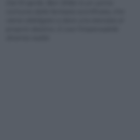
Dal 10 aprile. Ben Stiller è un uomo
comune dalla fantasia sconfinata, che
viene obbligato a dare una sterzata al
proprio destino. E così l’impensabile
diventa realtà