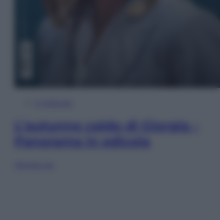
In Edicola
L’autunno caldo di Giorgia –
Panorama in edicola
Sfoglia ora