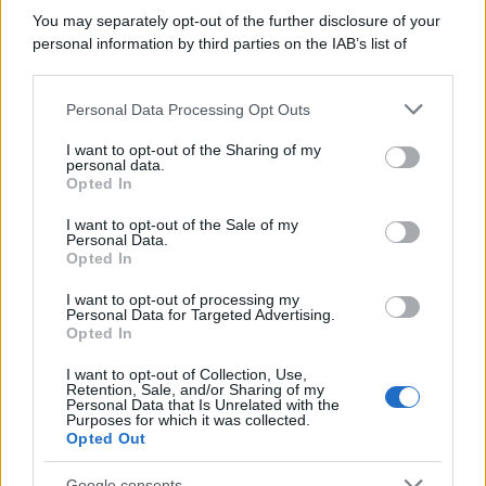
You may separately opt-out of the further disclosure of your
personal information by third parties on the IAB’s list of
downstream participants.
Personal Data Processing Opt Outs
This information may also be disclosed by us to third parties
on the IAB’s List of Downstream Participants that may further
I want to opt-out of the Sharing of my
disclose it to other third parties.
personal data.
Opted In
Please note that this website/app uses one or more Google
services and may gather and store information including but
I want to opt-out of the Sale of my
Personal Data.
not limited to your visit or usage behaviour. You may click to
Opted In
grant or deny consent to Google and its third-party tags to
use your data for below specified purposes in below Google
I want to opt-out of processing my
consent section.
Personal Data for Targeted Advertising.
Opted In
I want to opt-out of Collection, Use,
Retention, Sale, and/or Sharing of my
Personal Data that Is Unrelated with the
Purposes for which it was collected.
Opted Out
Google consents