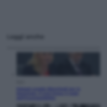
Leggi anche
Sport
Malagò sceglie Bianchedi per la
Nazionale. Il Coni frena: il nodo
dell’incompatibilità