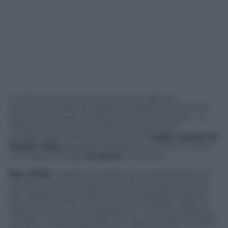
A volte la mente umana può immaginare
avventure molto più grandi di quanto la vita reale
possa contenere. Lo sa bene l’eroe temerario – in
verità uomo comune dalla vivida fantasia –
protagonista della favola surreale
I sogni segreti di
Walter Mitty
, prossima anteprima in dvd in uscita
con
Panorama
(dal
10 aprile
in edicola).
Ben Stiller
, mattatore della commedia brillante, si
cala per la quinta volta nei panni di regista-attore
per regalarci una rivisitazione contemporanea del
racconto del 1939
The secret life of Walter Mitty
di
James Thurber, due paginette e mezza pubblicate
sul
New Yorker
diventate un classico della narrativa