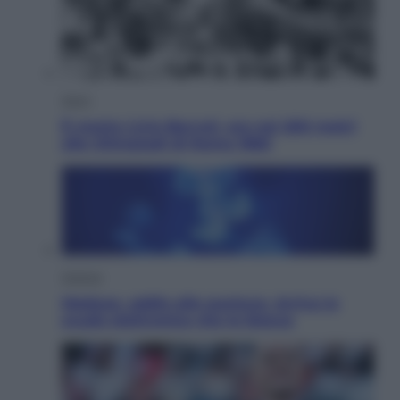
Sport
È morto Livio Berruti, oro nei 200 metri
alle Olimpiadi di Roma 1960
Scienza
Meduse, addio alle punture. Arriva lo
scudo elettronico che le blocca