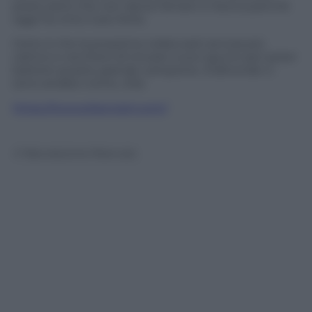
posto però che non lascia l’amaro in bocca perché
oggi ha vinto il più forte.
Certo é che la prossima volata sarò ancora più
cattivo e cercheró di trovare nuovi spunti per poter
battere questo grande campione. D’altronde ci
sono andato vicino…Elia
https://www.eliaviviani.com/
© Riproduzione Riservata