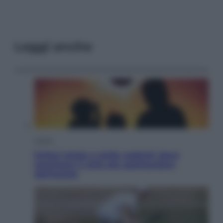
Leggi anche
Viaggi
Eclissi totale e stelle cadenti: dove
ammirare il cielo più spettacolare
dell’estate