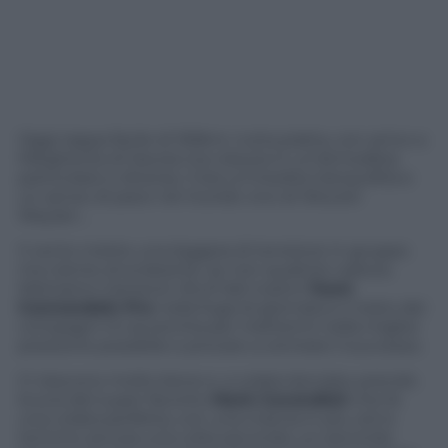
Oggi tappa facile di 169km, tutta piatta, con arrivo a
Margherita di Savoia ma vissuta in un’atmosfera
particolare e diversa. C’era un’insolita tranquillità e
un senso di pace nel ricordo vivo di Wouter
Weylan…
Il vento mette una leggera di tensione in gruppo
ma niente di eclatante, se non qualche caduta.
Mettiamo Cameron Wurf del nostro
Team
Cannondale Pro
nella fuga di giornata e il resto dei
compagni mi accerchia per mettermi nella miglior
posizione possibile e provare a centrare il successo.
Ci riescono molto bene e, a volata lanciata, prendo
la scia del super favorito
Mark Cavendish
che fa
una volata perfetta, con una marcia in più, ed io
termino ancora una volta secondo; un secondo