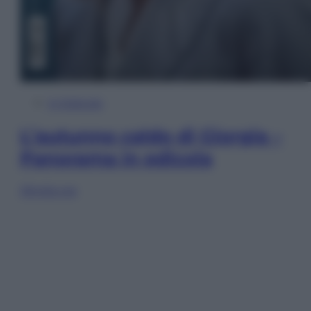
In Edicola
L’autunno caldo di Giorgia –
Panorama in edicola
Sfoglia ora