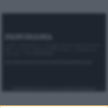
© 2025 – Panorama s.r.l. (Gruppo Società Editrice Italiana
spa) – Via Vittor Pisani 28, 20124 Milano – riproduzione
riservata – P.IVA 10518230965
Attualità
Lifestyle
Moda
Video
Podcast
Abbonati
Preferenze Privacy
Privacy Policy
Cookie Policy
Note legali