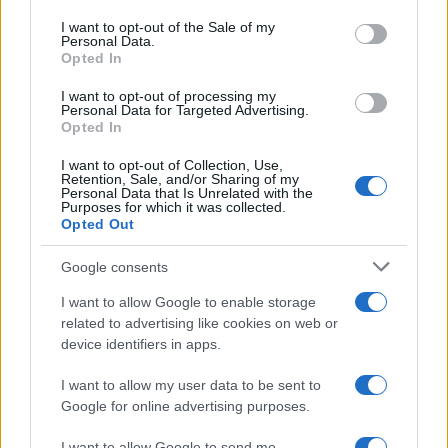
Please note that this website/app uses one or more Google
services and may gather and store information including but
I want to opt-out of the Sale of my
Personal Data.
not limited to your visit or usage behaviour. You may click to
Opted In
grant or deny consent to Google and its third-party tags to
use your data for below specified purposes in below Google
I want to opt-out of processing my
consent section.
Personal Data for Targeted Advertising.
Opted In
I want to opt-out of Collection, Use,
Retention, Sale, and/or Sharing of my
Personal Data that Is Unrelated with the
Purposes for which it was collected.
Opted Out
Google consents
I want to allow Google to enable storage
related to advertising like cookies on web or
device identifiers in apps.
I want to allow my user data to be sent to
Google for online advertising purposes.
I want to allow Google to send me