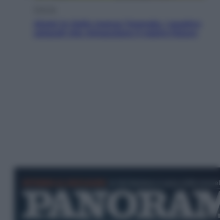
Energia
Aiuto! In Italia manca l’energia. I quattro
ostacoli che minacciano il nostro futuro