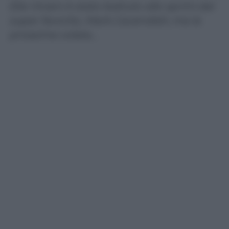
Elia Viviani è stato battuto allo sprint dal
super favorito, Mark Cavendish; ma la
prossima volata…