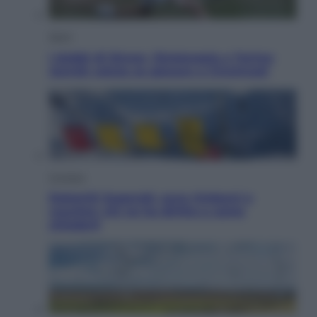
Sport
I dubbi di Sinner, fisioterapia a Torino:
Jannik valuta se giocare a Cincinnati
Cronaca
Dolomiti Superski, ecco rimborsi e
voucher: chi ne ha diritto e come
chiederli