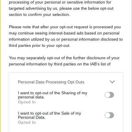
processing of your personal or sensitive information for
targeted advertising by us, please use the below opt-out
section to confirm your selection.
Please note that after your opt-out request is processed you
may continue seeing interest-based ads based on personal
information utilized by us or personal information disclosed to
third parties prior to your opt-out.
You may separately opt-out of the further disclosure of your
personal information by third parties on the IAB’s list of
downstream participants.
Personal Data Processing Opt Outs
This information may also be disclosed by us to third parties
on the IAB’s List of Downstream Participants that may further
I want to opt-out of the Sharing of my
disclose it to other third parties.
personal data.
Opted In
Please note that this website/app uses one or more Google
services and may gather and store information including but
I want to opt-out of the Sale of my
Personal Data.
not limited to your visit or usage behaviour. You may click to
Opted In
grant or deny consent to Google and its third-party tags to
use your data for below specified purposes in below Google