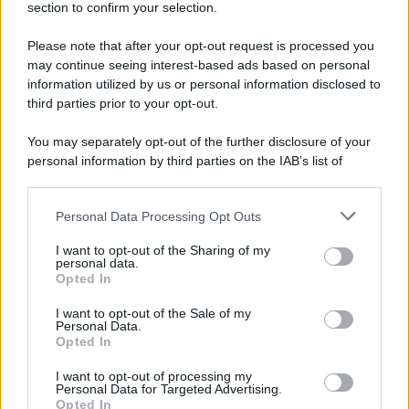
section to confirm your selection.
Please note that after your opt-out request is processed you
may continue seeing interest-based ads based on personal
information utilized by us or personal information disclosed to
third parties prior to your opt-out.
You may separately opt-out of the further disclosure of your
personal information by third parties on the IAB’s list of
downstream participants.
Personal Data Processing Opt Outs
This information may also be disclosed by us to third parties
on the IAB’s List of Downstream Participants that may further
I want to opt-out of the Sharing of my
disclose it to other third parties.
personal data.
Opted In
Please note that this website/app uses one or more Google
services and may gather and store information including but
I want to opt-out of the Sale of my
Personal Data.
not limited to your visit or usage behaviour. You may click to
Opted In
grant or deny consent to Google and its third-party tags to
use your data for below specified purposes in below Google
I want to opt-out of processing my
consent section.
Personal Data for Targeted Advertising.
Opted In