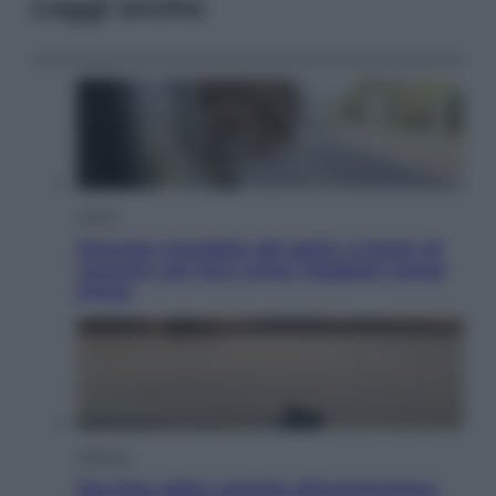
Leggi anche
Viaggi
Giornata mondiale del gatto, è boom di
vacanze con loro: come viaggiare senza
stress
Lifestyle
Sea-Doo: dalla velocità all’esplorazione,