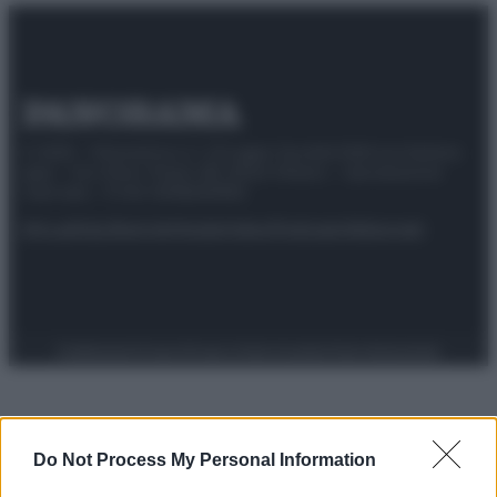
© 2025 – Panorama s.r.l. (Gruppo Società Editrice Italiana
spa) – Via Vittor Pisani 28, 20124 Milano – riproduzione
riservata – P.IVA 10518230965
Attualità
Lifestyle
Moda
Video
Podcast
Abbonati
Preferenze Privacy
Privacy Policy
Cookie Policy
Note legali
Do Not Process My Personal Information