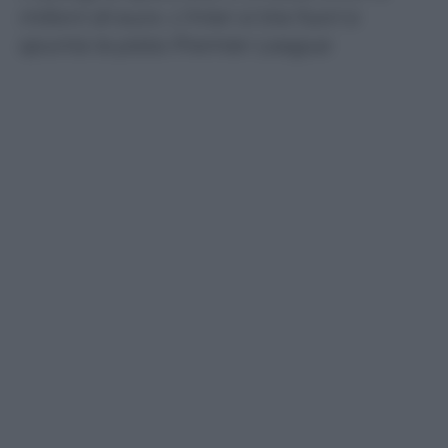
milioni di euro. L’Inter si tira fuori e
spunta la pista Premier League