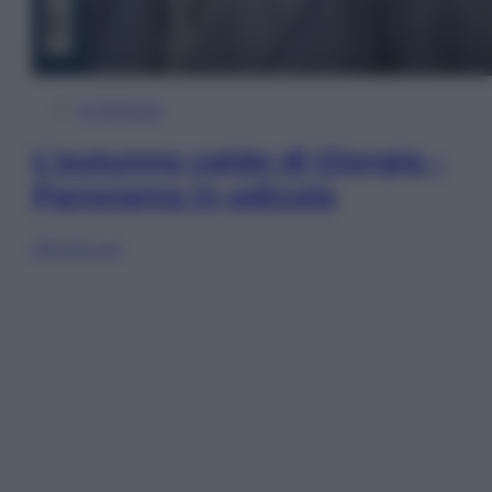
In Edicola
L’autunno caldo di Giorgia –
Panorama in edicola
Sfoglia ora