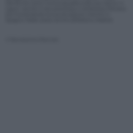
Devils
non sono l’unica squadra sulle sue tracce: in
Ligue 1 anche il neo promosso e ambizioso Monaco
sta monitorando la sua situazione mentre in
Spagna Taider piace anche all’Atletico Madrid.
© Riproduzione Riservata