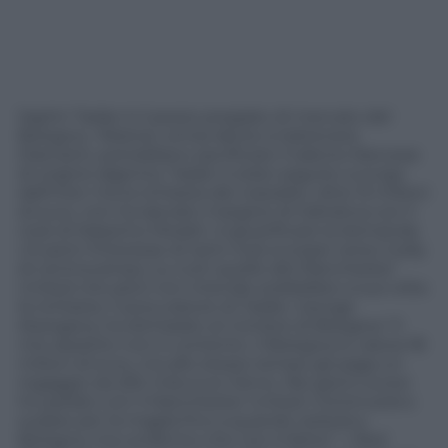
Saphir Taider è il pezzo pregiato di mercato del
Bologna. I felsinei, ormai decisi a trattenere
Diamanti, potrebbero sacrificare il talento francese
di origine algerina. Taider è stato seguito a lungo
dall’Inter ma la richiesta dei rossoblù, oltre 15 milioni
di euro, non ha lasciato margine di trattativa con il
club di Massimo Moratti. A giustificare la domanda
c’è però l’interesse di tanti club europei verso il jolly
di centrocampo, su tutti quello del Manchester
United che però non intende soddisfare a sua volta
la richiesta. Il procuratore di Taider, George
Atangana, ha dichiarato al
Corriere di Bologna
: “Il
mio assistito non è contento. Il Bologna lo valuta 18
milioni di euro, ma allo stesso tempo gli paga un
ingaggio da 250 mila euro l’anno. Nei giorni scorsi
ho parlato con il Manchester United. Continuerà a
sudare per la maglia fino a quando resterà a
Bologna, ma confermo che non è felice”. I
Red