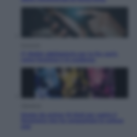
Economia
IT Wallet obbligatorio per la Pa: cos’è,
come funziona e le scadenze
Televisione
Estate da anime: 10 titoli per capire il
fenomeno che ha conquistato la cultura
pop