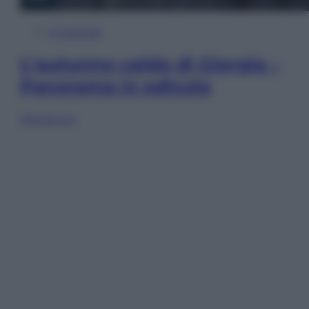
In Edicola
L’autunno caldo di Giorgia –
Panorama in edicola
Sfoglia ora