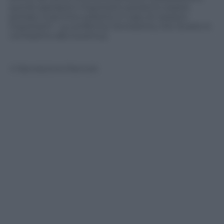
quindi operazioni importanti potranno essere
portate a termine soltanto in caso di cessioni
importanti”. La conferma, l’ennesima, che Jovetic è
vicinissimo alla Juventus.
© Riproduzione Riservata