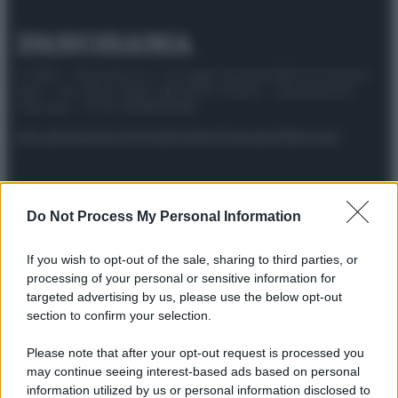
© 2025 – Panorama s.r.l. (Gruppo Società Editrice Italiana
spa) – Via Vittor Pisani 28, 20124 Milano – riproduzione
riservata – P.IVA 10518230965
Attualità
Lifestyle
Moda
Video
Podcast
Abbonati
Do Not Process My Personal Information
Preferenze Privacy
Privacy Policy
Cookie Policy
Note legali
If you wish to opt-out of the sale, sharing to third parties, or
processing of your personal or sensitive information for
targeted advertising by us, please use the below opt-out
section to confirm your selection.
Please note that after your opt-out request is processed you
may continue seeing interest-based ads based on personal
information utilized by us or personal information disclosed to