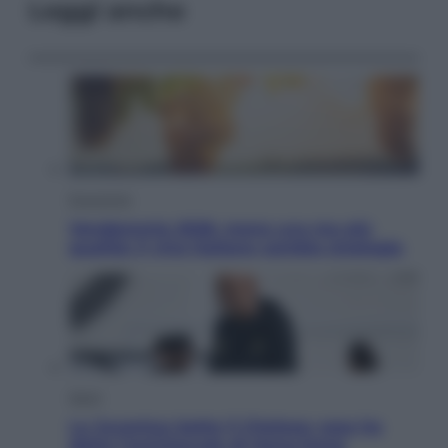
Leggi anche
Economia
Vendemmia 2026, meno uva ma più
qualità: il vino italiano cambia strategia
Sport
La Juventus batte il Chelsea: cosa ha
detto l’amichevole di Hong Kong