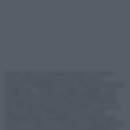
Sandro Mencucci, ad della Fiorentina, ha fatto il
punto della situazione sul mercato viola ai
microfoni di Radioblu. “Gomez a Firenze? Posso solo
confermare – ha detto il dirigente gigliato – che
Pradè e Macia stanno seguendo giocatori molto
importanti e sicuramente la prossima Fiorentina
non sarà inferiore a quella di quest’anno, anche se
sarà un mercato difficile perché non è facile
migliorarsi dopo una stagione da settanta punti.
Jovetic? E’ chiaro che il mercato in entrata dipende
anche da uscite economicamente soddisfacenti,