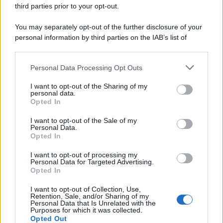
third parties prior to your opt-out.
You may separately opt-out of the further disclosure of your
personal information by third parties on the IAB’s list of
downstream participants.
Personal Data Processing Opt Outs
This information may also be disclosed by us to third parties
on the IAB’s List of Downstream Participants that may further
I want to opt-out of the Sharing of my
disclose it to other third parties.
personal data.
Opted In
Please note that this website/app uses one or more Google
services and may gather and store information including but
I want to opt-out of the Sale of my
Personal Data.
not limited to your visit or usage behaviour. You may click to
Opted In
grant or deny consent to Google and its third-party tags to
use your data for below specified purposes in below Google
I want to opt-out of processing my
consent section.
Personal Data for Targeted Advertising.
Opted In
I want to opt-out of Collection, Use,
Retention, Sale, and/or Sharing of my
Personal Data that Is Unrelated with the
Purposes for which it was collected.
Opted Out