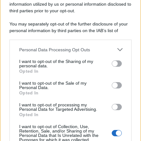
information utilized by us or personal information disclosed to
third parties prior to your opt-out.
You may separately opt-out of the further disclosure of your
personal information by third parties on the IAB’s list of
downstream participants.
Personal Data Processing Opt Outs
This information may also be disclosed by us to third parties
on the IAB’s List of Downstream Participants that may further
I want to opt-out of the Sharing of my
disclose it to other third parties.
personal data.
Opted In
Please note that this website/app uses one or more Google
services and may gather and store information including but
I want to opt-out of the Sale of my
Personal Data.
not limited to your visit or usage behaviour. You may click to
Opted In
grant or deny consent to Google and its third-party tags to
use your data for below specified purposes in below Google
I want to opt-out of processing my
consent section.
Personal Data for Targeted Advertising.
Opted In
I want to opt-out of Collection, Use,
Retention, Sale, and/or Sharing of my
Personal Data that Is Unrelated with the
Purposes for which it was collected.