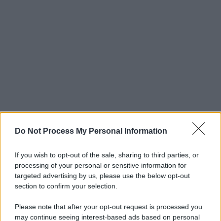
Do Not Process My Personal Information
If you wish to opt-out of the sale, sharing to third parties, or
processing of your personal or sensitive information for
targeted advertising by us, please use the below opt-out
section to confirm your selection.
Please note that after your opt-out request is processed you
may continue seeing interest-based ads based on personal