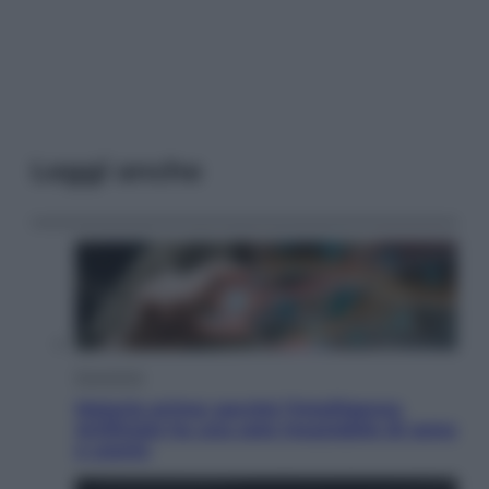
Leggi anche
Economia
Materie prime: perché l’Intelligenza
Artificiale ha una sete insaziabile di rame
e uranio