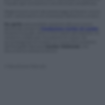
il quale ogni emozione è ancora di più amplificata.
Negli enormi occhi dei personaggi di Mueck vivono
tutti i sentimenti e le incertezze dell’animo umano.
Da aprile
sarà possibile assistere alla sua nuova
personale presso la
Fondazione Cartier di Londra
,
durante la quale, oltre a nove opere già esposte, ne
verranno create per l’occasione di nuove. Ad
accompagnare la mostra, un nuovo film prodotto
dal fotografo francese
Gautier Deblonde
, che
documenta l’artista al lavoro.
© Riproduzione Riservata