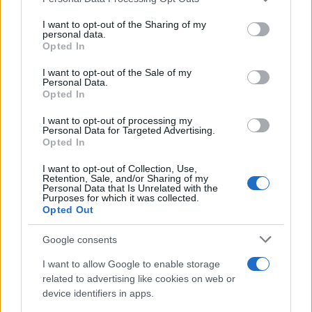
This information may also be disclosed by us to third parties
on the IAB’s List of Downstream Participants that may further
I want to opt-out of the Sharing of my
disclose it to other third parties.
personal data.
Opted In
Please note that this website/app uses one or more Google
services and may gather and store information including but
I want to opt-out of the Sale of my
Personal Data.
not limited to your visit or usage behaviour. You may click to
Opted In
grant or deny consent to Google and its third-party tags to
use your data for below specified purposes in below Google
I want to opt-out of processing my
consent section.
Personal Data for Targeted Advertising.
Opted In
I want to opt-out of Collection, Use,
Retention, Sale, and/or Sharing of my
Personal Data that Is Unrelated with the
Purposes for which it was collected.
Opted Out
Google consents
I want to allow Google to enable storage
related to advertising like cookies on web or
device identifiers in apps.