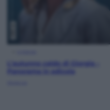
In Edicola
L’autunno caldo di Giorgia –
Panorama in edicola
Sfoglia ora