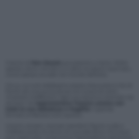
Il lavoro di
Ron Mueck
può piacere o meno. Molto
spesso viene criticato e in altre occasioni osannato,
come spesso accade nel mondo dell’arte.
Ciò su cui tutti dobbiamo essere d’accordo è che di
fronte ad una sua scultura non si può di certo
rimanere indifferenti. Ogni suo lavoro è orientato da
sempre nel
rappresentare l’essere umano con
tutte le sue debolezze e fragilità
. Il grande
formato enfatizza tutto questo.
Uomini, anziani, neonati, bambini: figure nude e
indifese poste al centro di una sala dove chiunque
può osservarle. La tecnica è l’iperrealismo attraverso