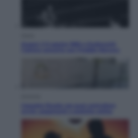
Musica
Queen: il 9 agosto 1986 a Knebworth
l’ultimo concerto con Freddie Mercury
Economia
Cassetto fiscale: ora puoi controllare
avvisi, pagamenti e pratiche online