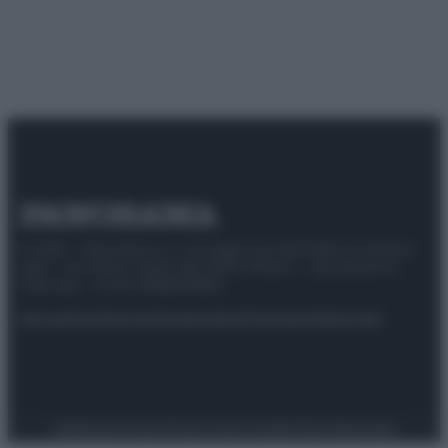
© 2025 – Panorama s.r.l. (Gruppo Società Editrice Italiana
spa) – Via Vittor Pisani 28, 20124 Milano – riproduzione
riservata – P.IVA 10518230965
Attualità
Lifestyle
Moda
Video
Podcast
Abbonati
Preferenze Privacy
Privacy Policy
Cookie Policy
Note legali