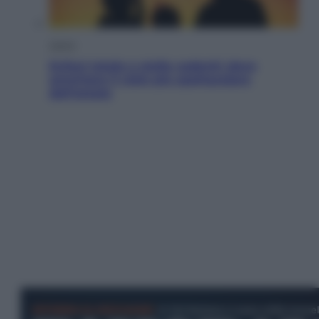
Viaggi
Eclissi totale e stelle cadenti: dove
ammirare il cielo più spettacolare
dell’estate