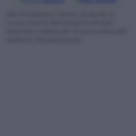
Google
Discover
Fonti preferite
Alla Fondazione Cartier, da aprile, la
nuova mostra dell’artista londinese
diventato celebre per le sue sculture dal
realismo impressionante