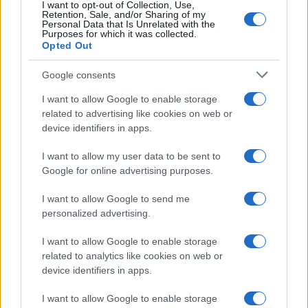
I want to opt-out of Collection, Use,
Retention, Sale, and/or Sharing of my
Personal Data that Is Unrelated with the
Purposes for which it was collected.
Opted Out
Google consents
I want to allow Google to enable storage
related to advertising like cookies on web or
device identifiers in apps.
I want to allow my user data to be sent to
Google for online advertising purposes.
I want to allow Google to send me
personalized advertising.
I want to allow Google to enable storage
related to analytics like cookies on web or
device identifiers in apps.
I want to allow Google to enable storage