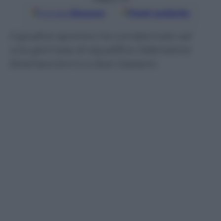
Google
Discover
Fonti preferite
Il giudice sportivo ha condannato ad
una giornata di squalifica l’allenatore
Stramaccioni e a due Cassano