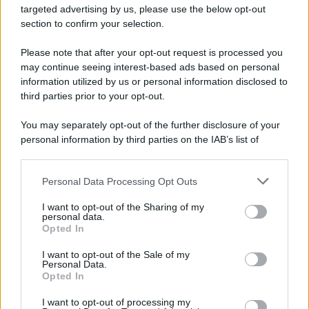
targeted advertising by us, please use the below opt-out
section to confirm your selection.
Please note that after your opt-out request is processed you
may continue seeing interest-based ads based on personal
information utilized by us or personal information disclosed to
third parties prior to your opt-out.
You may separately opt-out of the further disclosure of your
personal information by third parties on the IAB’s list of
downstream participants.
Personal Data Processing Opt Outs
This information may also be disclosed by us to third parties
on the IAB’s List of Downstream Participants that may further
I want to opt-out of the Sharing of my
disclose it to other third parties.
personal data.
Opted In
Please note that this website/app uses one or more Google
services and may gather and store information including but
I want to opt-out of the Sale of my
Personal Data.
not limited to your visit or usage behaviour. You may click to
Opted In
grant or deny consent to Google and its third-party tags to
use your data for below specified purposes in below Google
I want to opt-out of processing my
consent section.