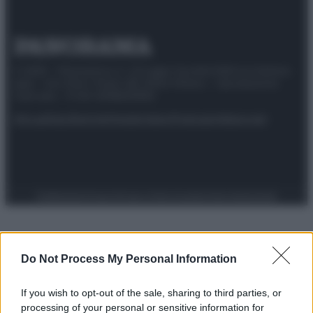
© 2025 – Panorama s.r.l. (Gruppo Società Editrice Italiana
spa) – Via Vittor Pisani 28, 20124 Milano – riproduzione
riservata – P.IVA 10518230965
Attualità
Lifestyle
Moda
Video
Podcast
Abbonati
Preferenze Privacy
Privacy Policy
Cookie Policy
Note legali
Do Not Process My Personal Information
If you wish to opt-out of the sale, sharing to third parties, or
processing of your personal or sensitive information for