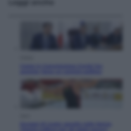
Leggi anche
Politica
Conte in Commissione Covid: l’ex
premier tiene un comizio politico
Sport
Europei di nuoto: gasolio nella Senna
Vietato tuffarsi per gli atleti azzurri