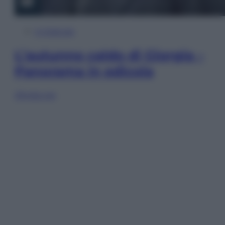
In Edicola
L’autunno caldo di Giorgia –
Panorama in edicola
Sfoglia ora