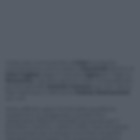
Costa cara, come previsto all’
Inter
la pesante
contestazione contro l’arbitro
Giacomelli
alla fine di
Inter-Cagliari
, dopo il mancato
rigore
per il fallo su
Ranocchia
. Il giudice sportivo infatti ha squalificato
pe due giornate
Antonio Cassano
, per aver riferito
frasi ingiuriose e l’allenatore
Andrea Stramaccioni
per una.
Resta difficile capire l’entità delle squalifiche
soprattutto se paragonate a quella che il
designatore Braschi starebbe pensando per il
fischietto triestino. L’arbitro infatti rischi di restare
fermo propio per lo stesso mnumero di partite
dell’attaccante barese. Per la giustizia sportiva