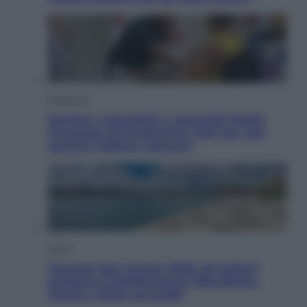
Economia
Territori vulnerabili e comunità fragili:
l’impegno di Fondazione CDP per non
lasciare indietro nessuno
Viaggi
Vacanze last minute 2026, gli italiani
scelgono il Mediterraneo: Barcellona,
Tirana e Olbia sul podio