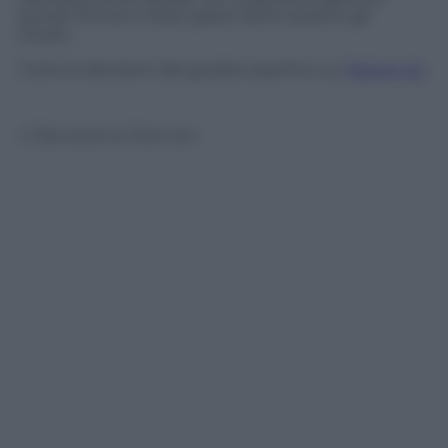
quindi l’errore è stato grave tanto quanto gli
insulti…
Tutte le decisioni del giudice sportivo su
TgCom 24
© Riproduzione Riservata