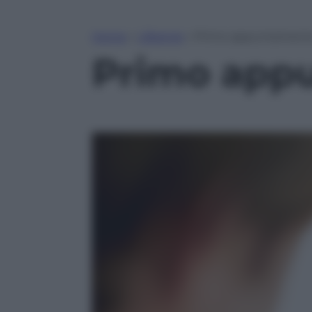
Home
»
Lifestyle
»
Primo appuntamento
Primo appu