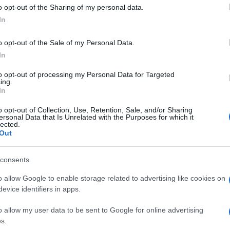
 to Google and its third-party tags to use your data for below specifi
o opt-out of the Sharing of my personal data.
ogle consent section.
In
o opt-out of the Sale of my Personal Data.
In
to opt-out of processing my Personal Data for Targeted
ing.
In
o opt-out of Collection, Use, Retention, Sale, and/or Sharing
ersonal Data that Is Unrelated with the Purposes for which it
lected.
Out
consents
chiere, tutt’al più un
bagno rilassante
. Prepararsi
o allow Google to enable storage related to advertising like cookies on
ggi, non è più fonte di stress, ma piuttosto
evice identifiers in apps.
coccola speciale
. E’ quanto emerso da un
i incontri
on line Meetic
su 1.514 single italiane di
o allow my user data to be sent to Google for online advertising
s.
a sicura di sè, che non sente l’ansia da