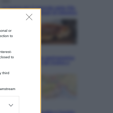
Sport
La guerra per il controllo della Fifa,
ecco chi sono gli alleati di Infantino
sonal or
ection to
Vino e Cibo
nterest-
closed to
Pizza, la rivoluzione gastronomica
in tavola che parte dal mulino a
pietra
 third
Downstream
er and store
Esteri
to grant or
Pakistan, Arabia Saudita e Turchia