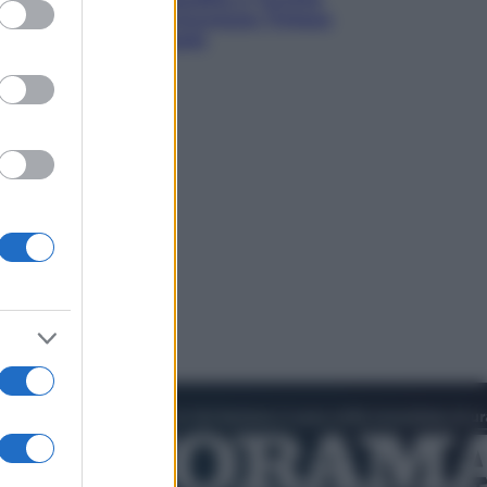
ed purposes
verso un patto di sicurezza: l’intesa
che preoccupa Israele