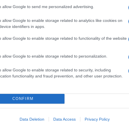
o con l’altro sostanzialmente prendendosi cura di se
to allow Google to send me personalized advertising.
te, infatti, ha detto di
prepararsi degli argomenti
ccio
.
o allow Google to enable storage related to analytics like cookies on
come le donne amino avere tempo per prepararsi
evice identifiers in apps.
ome l’occasione per coccolarsi. Il 41% si dedica
il 28% ne approfitta per comprarsi
qualcosa di
o allow Google to enable storage related to functionality of the website
ppa dal
parrucchiere
.
renalina assolutamente positiva: se è ridotta la
o allow Google to enable storage related to personalization.
anticipatamente degli spunti interessanti di
arazzi, scende addirittura al 9% la percentuale di
o mangiato il giorno prima, in barba ai cattivi
o allow Google to enable storage related to security, including
i, solo l’11% delle donne single italiane l’idea di
cation functionality and fraud prevention, and other user protection.
rarsi ed è meno di una su 10 (5%) che scarica la
nk
.
to: più le donne sono giovani, più amano
CONFIRM
ualcun altro prima dell’appuntamento
. Le ragazze
pense a chiamare un’amica rispetto alle donne tra i
ere rassicurate o forse solo per il modernissimo
Data Deletion
Data Access
Privacy Policy