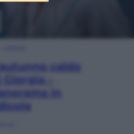
In Edicola
’autunno caldo
i Giorgia –
anorama in
dicola
lia ora