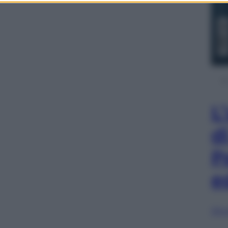
L
d
P
e
Sfog