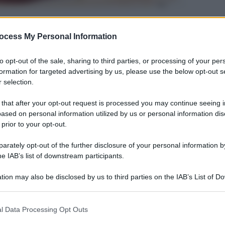
ocess My Personal Information
to opt-out of the sale, sharing to third parties, or processing of your per
formation for targeted advertising by us, please use the below opt-out s
arbara Pepi
 selection.
7 Novembre 2013
– Lettura:
 minuti
 that after your opt-out request is processed you may continue seeing i
ased on personal information utilized by us or personal information dis
 prior to your opt-out.
rately opt-out of the further disclosure of your personal information by
he IAB’s list of downstream participants.
nti preferite
tion may also be disclosed by us to third parties on the IAB’s List of 
 that may further disclose it to other third parties.
a di sè per evitare ansia e agitazione
 that this website/app uses one or more Google services and may gath
le principe azzurro
l Data Processing Opt Outs
including but not limited to your visit or usage behaviour. You may click 