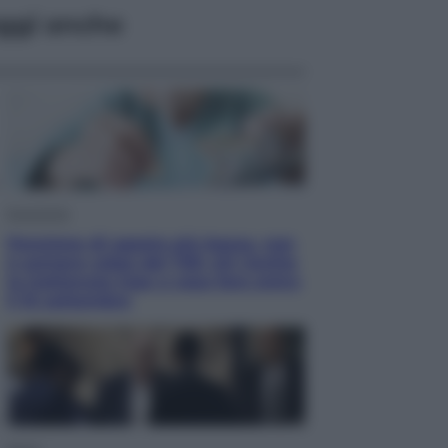
ggi anche
Economia
Pensione di agosto più bassa, non
è sempre colpa del 730: chi rischia
la trattenuta Inps e cosa fare entro
il 15 settembre