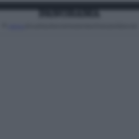
Attualità
Lifestyle
Moda
Video
Podcast
Abbonati
MENU