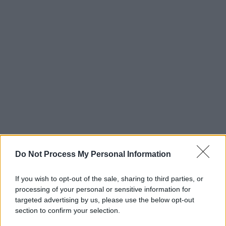
Do Not Process My Personal Information
If you wish to opt-out of the sale, sharing to third parties, or
processing of your personal or sensitive information for
targeted advertising by us, please use the below opt-out
section to confirm your selection.