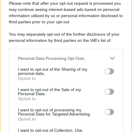
Please note that after your opt-out request is processed you
may continue seeing interest-based ads based on personal
information utilized by us or personal information disclosed to
third parties prior to your opt-out.
You may separately opt-out of the further disclosure of your
personal information by third parties on the IAB’s list of
downstream participants.
Personal Data Processing Opt Outs
This information may also be disclosed by us to third parties
on the IAB’s List of Downstream Participants that may further
I want to opt-out of the Sharing of my
disclose it to other third parties.
personal data.
Opted In
Please note that this website/app uses one or more Google
services and may gather and store information including but
I want to opt-out of the Sale of my
Personal Data.
not limited to your visit or usage behaviour. You may click to
Opted In
grant or deny consent to Google and its third-party tags to
use your data for below specified purposes in below Google
I want to opt-out of processing my
consent section.
Personal Data for Targeted Advertising.
Opted In
I want to opt-out of Collection, Use,