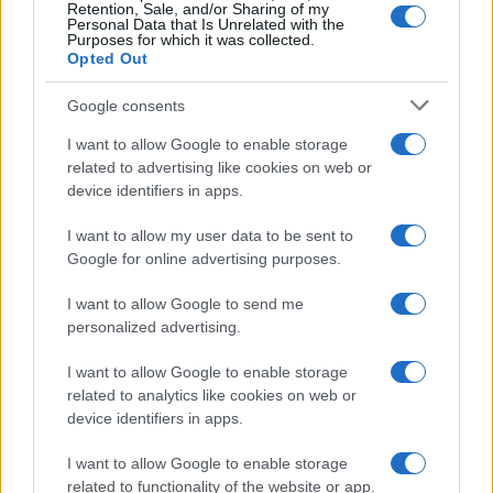
Retention, Sale, and/or Sharing of my
Personal Data that Is Unrelated with the
Purposes for which it was collected.
Opted Out
Google consents
I want to allow Google to enable storage
related to advertising like cookies on web or
device identifiers in apps.
I want to allow my user data to be sent to
Google for online advertising purposes.
I want to allow Google to send me
personalized advertising.
I want to allow Google to enable storage
related to analytics like cookies on web or
device identifiers in apps.
I want to allow Google to enable storage
related to functionality of the website or app.