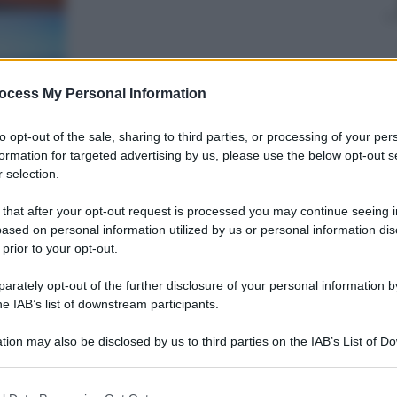
Giovanni
Capuano
ocess My Personal Information
12 Dicembre 2014
– Lettura: 2 minuti
to opt-out of the sale, sharing to third parties, or processing of your per
formation for targeted advertising by us, please use the below opt-out s
 selection.
 that after your opt-out request is processed you may continue seeing i
ased on personal information utilized by us or personal information dis
 prior to your opt-out.
rately opt-out of the further disclosure of your personal information by
nti preferite
he IAB’s list of downstream participants.
ccia di altre sterline: dal 2016 cade il
tion may also be disclosed by us to third parties on the IAB’s List of 
 that may further disclose it to other third parties.
elevisivo
 that this website/app uses one or more Google services and may gath