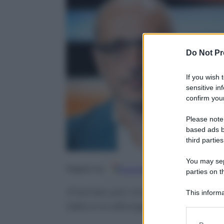
Do Not Pr
If you wish 
sensitive in
confirm your
Please note
based ads b
third parties
You may sepa
Google
Discover
Fo
Seguici su
parties on t
Il torneo più ricco del mondo a ca
This informa
Participants
tabù e si allunga lo spezzatino t
Please note