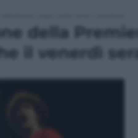
e della Premier League: partite anche il venerdì sera
one della Premi
he il venerdì ser