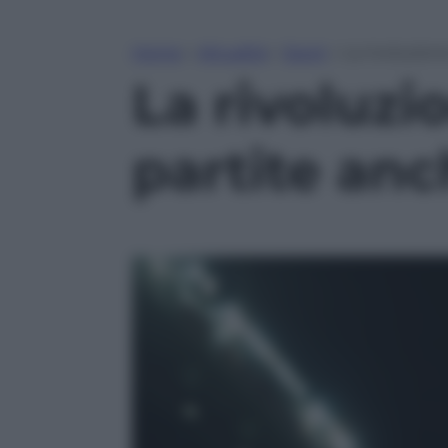
Home
»
Attualità
»
Sport
»
La rivoluzion
La rivoluzi
partite anc