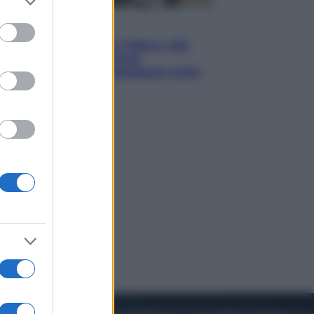
to grant or
ed purposes
Lifestyle
Dal blush Charlotte Tilbury alle
tote bag: perché ormai
collezioniamo e rivendiamo tutto