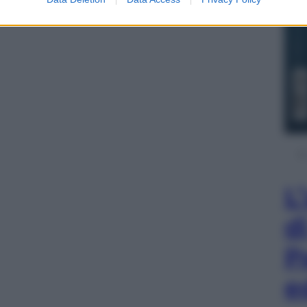
L
d
P
e