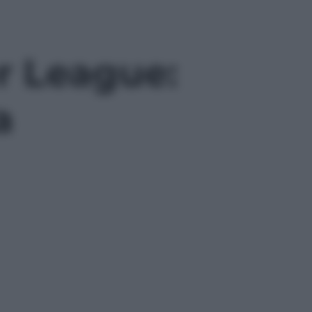
er League:
a