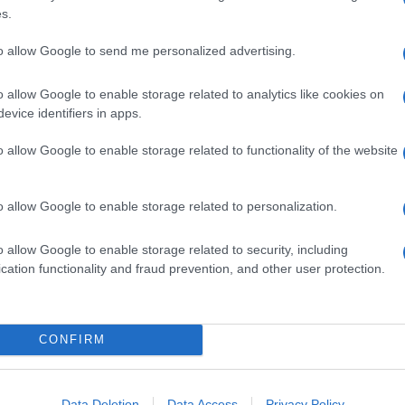
s.
gliare offerte più consistenti, anche perchè il
 ogmni forma di monopolio tenendo in vita tutti i
to allow Google to send me personalized advertising.
 accade in Italia con la serie A e nel resto
o allow Google to enable storage related to analytics like cookies on
n consente di trasmettere in diretta tutti gli
evice identifiers in apps.
rma di protezione per le politiche di richiamo negli
to i suoi frutti. La giornata tradizionalmente
o allow Google to enable storage related to functionality of the website
o. Ora, però, tranne in occasione delle pause delle
i di Champions League ed Europa League, lo
 Nell’ultima asta, che conclude i suoi effetti al
mier League ha incassato 3,018 miliardi di sterline
o allow Google to enable storage related to personalization.
 ricco tra tutti i campionati europei.
o allow Google to enable storage related to security, including
cation functionality and fraud prevention, and other user protection.
CONFIRM
Data Deletion
Data Access
Privacy Policy