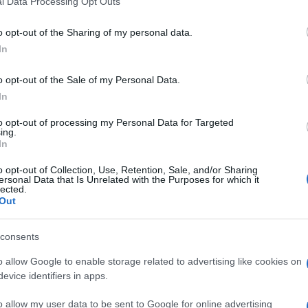
l Data Processing Opt Outs
including but not limited to your visit or usage behaviour. You may click 
 to Google and its third-party tags to use your data for below specifi
o opt-out of the Sharing of my personal data.
ogle consent section.
In
o opt-out of the Sale of my Personal Data.
In
to opt-out of processing my Personal Data for Targeted
ing.
In
o opt-out of Collection, Use, Retention, Sale, and/or Sharing
ersonal Data that Is Unrelated with the Purposes for which it
lected.
Out
si appresta ad allungare al venerdì sera il proprio
consents
etitiva la gara per i diritti tv del triennio 2016-
 tifosi Oltremanica e che ha creato non poche
o allow Google to enable storage related to advertising like cookies on
 campionato che per primo ha avviato la tradizione
evice identifiers in apps.
el lunedì sera che è stata poi copiata anche da
rtire dalla stagione 2016-2017 e significa in concreto
o allow my user data to be sent to Google for online advertising
asmettere live 168 partite a stagione contro le 154