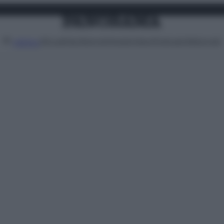
Attualità
Lifestyle
Moda
Video
Podcast
Abbonati
MENU