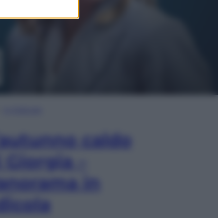
In Edicola
’autunno caldo
i Giorgia –
anorama in
dicola