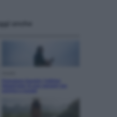
ggi anche
Attualità
Francesco Guccini, l’ultimo
Maestrone: le sue canzoni ora
entrino a scuola