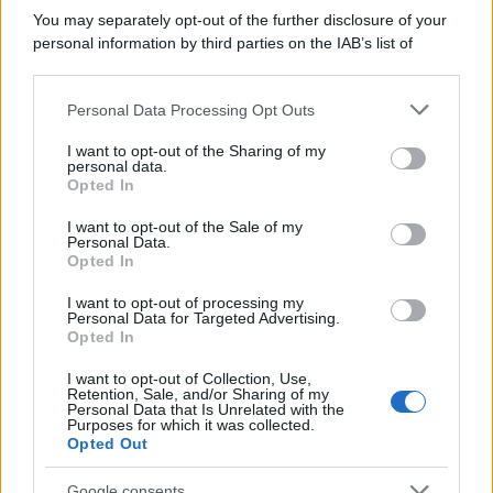
You may separately opt-out of the further disclosure of your
personal information by third parties on the IAB’s list of
downstream participants.
Personal Data Processing Opt Outs
This information may also be disclosed by us to third parties
on the IAB’s List of Downstream Participants that may further
I want to opt-out of the Sharing of my
disclose it to other third parties.
personal data.
Opted In
Please note that this website/app uses one or more Google
services and may gather and store information including but
I want to opt-out of the Sale of my
Personal Data.
not limited to your visit or usage behaviour. You may click to
Opted In
grant or deny consent to Google and its third-party tags to
use your data for below specified purposes in below Google
I want to opt-out of processing my
consent section.
Personal Data for Targeted Advertising.
Opted In
I want to opt-out of Collection, Use,
Retention, Sale, and/or Sharing of my
Personal Data that Is Unrelated with the
Purposes for which it was collected.
Opted Out
Google consents