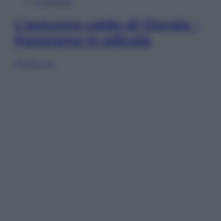
In Edicola
L’autunno caldo di Giorgia –
Panorama in edicola
Sfoglia ora