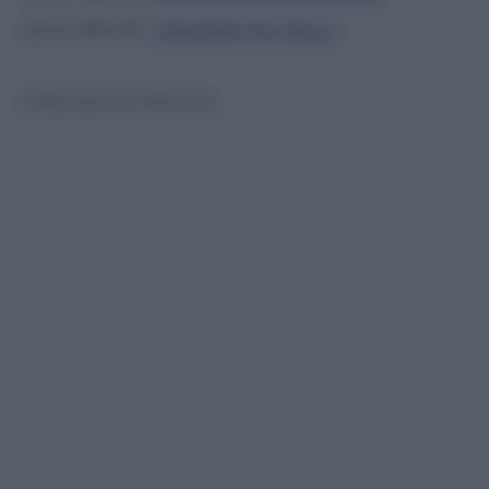
LEGGI ANCHE:
i DISCORSI PIU’ BELLI
© Riproduzione Riservata