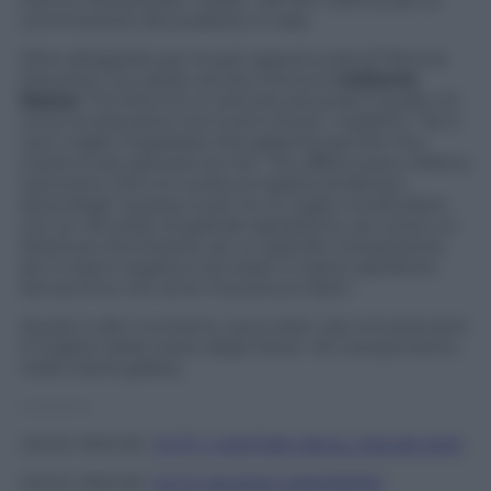
commozione del pubblico in sala.
Oltre all’appello per le pari opportunità di Patricia
Arquette, ha colpito anche l’ironia di
Julienne
Moore:
“Ho letto di un articolo secondo il quale chi
vince la statuetta vive 5 anni di più”, hadetto. “Se è
vero voglio ringraziare l’Accademia perchè mio
marito è più giovane di me”. Più affettuosa e
Milena
Canonero che si è rivolta al regista Anderson
dicendogli “questo è per te, lo voglio condividere
con te. Sei stato di grande ispirazione, sei come un
direttore d’orchestra, sei un grande compositore,
sei il nostro regista e sei stato il nostro ispiratore.
Senza di te non avrei mai potuto farlo”.
Questi e altri momenti, sono stati i più emozionanti
e migliori della notte degli Oscar. Ve li proponiamo
nella nostra gallery
————
LEGGI ANCHE:
TUTTI I VINITORI DEGLI OSCAR 2015
LEGGI ANCHE:
CHI È MILENA CANONERO