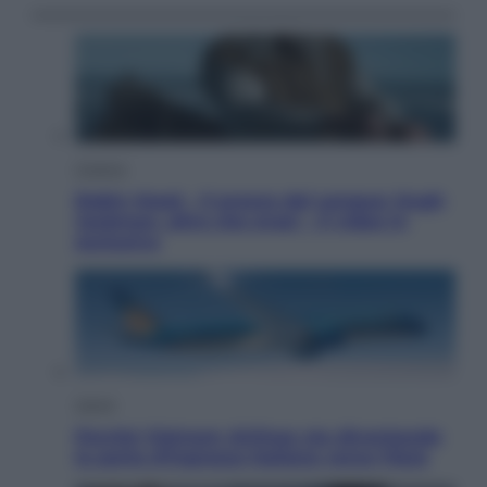
Cinema
Robin Hood – Il prezzo del sangue: Hugh
Jackman, altro che eroe! – Il video in
esclusiva
Viaggi
Perché Vietnam Airlines sta diventando
la porta d’ingresso italiana verso l’Asia