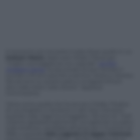
Il momento più toccante è stato forse quello in cui
Graham Moore
, dopo aver ritirato l’Oscar per
“miglior sceneggiatura non orginale”
nel film
Imitation Game
,
ha raccontato di aver tentato il
suicidio a 16 anni perchè si sentiva “strano e diverso.
M
a ora sono su questo palco e ai ragazzi là fuori
dico: siate strani, siate diversi”. Applausi.
Commozione.
Tanta come quella che ha tenuto il Dolby Theatre
di Los Angeles in tensione in altri due momenti:
quando Lady Gaga ha omaggiato i 50 anni di “
Tutti
insieme appassionatamente
” accogliendo sul palco
Julie Andrews, candidata all’Oscar per il musical nel
1966, e quando
John Legend e il rapper Common
hanno interpretato “Glory”, del film Selma, per la