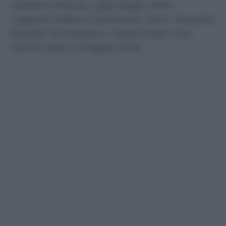
Graham Moore, Lady Gaga, John
Legend, Milena Canonero, John Travolta,
Scarlett Johansson. Tutte le star che
hanno dato il meglio di sé