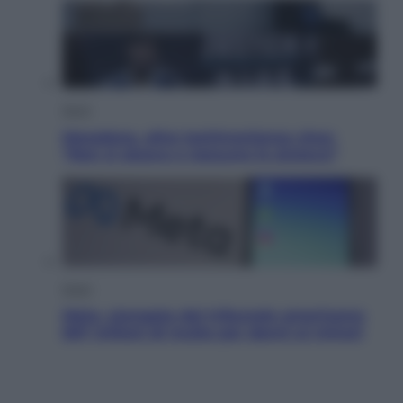
Sport
Maradona, altra testimonianza choc:
“Non si alzava e nessuno lo aiutava”
Esteri
Meta, stangata dal tribunale americano:
567 milioni di multa per danni ai minori