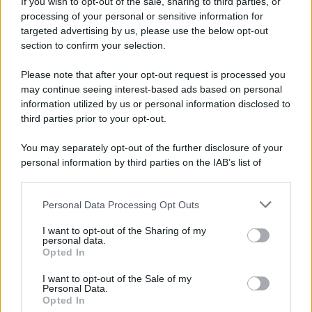
If you wish to opt-out of the sale, sharing to third parties, or
processing of your personal or sensitive information for
targeted advertising by us, please use the below opt-out
section to confirm your selection.
Please note that after your opt-out request is processed you
may continue seeing interest-based ads based on personal
information utilized by us or personal information disclosed to
third parties prior to your opt-out.
You may separately opt-out of the further disclosure of your
personal information by third parties on the IAB’s list of
downstream participants.
Personal Data Processing Opt Outs
This information may also be disclosed by us to third parties
on the IAB’s List of Downstream Participants that may further
I want to opt-out of the Sharing of my
disclose it to other third parties.
personal data.
Opted In
Please note that this website/app uses one or more Google
services and may gather and store information including but
I want to opt-out of the Sale of my
Personal Data.
not limited to your visit or usage behaviour. You may click to
Opted In
grant or deny consent to Google and its third-party tags to