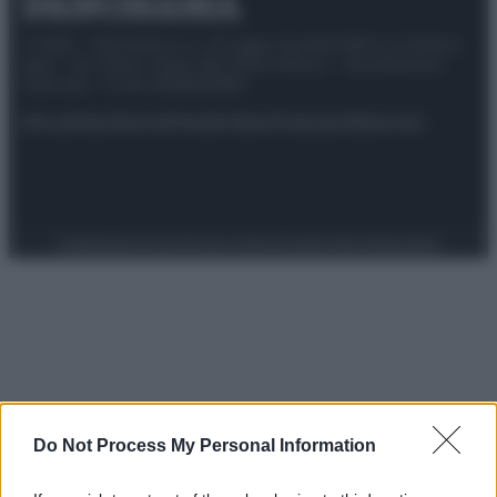
© 2025 – Panorama s.r.l. (Gruppo Società Editrice Italiana
spa) – Via Vittor Pisani 28, 20124 Milano – riproduzione
riservata – P.IVA 10518230965
Attualità
Lifestyle
Moda
Video
Podcast
Abbonati
Preferenze Privacy
Privacy Policy
Cookie Policy
Note legali
Do Not Process My Personal Information