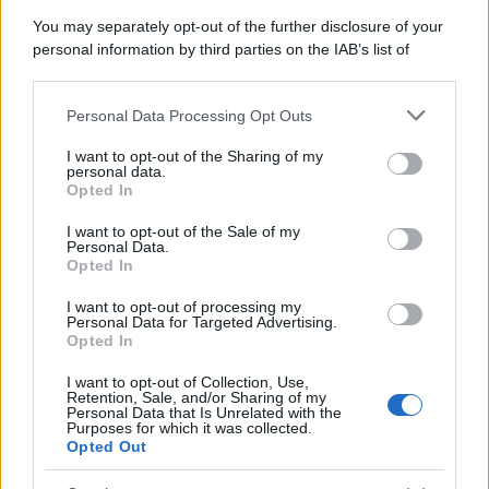
You may separately opt-out of the further disclosure of your
personal information by third parties on the IAB’s list of
downstream participants.
Personal Data Processing Opt Outs
This information may also be disclosed by us to third parties
on the IAB’s List of Downstream Participants that may further
I want to opt-out of the Sharing of my
disclose it to other third parties.
personal data.
Opted In
Please note that this website/app uses one or more Google
services and may gather and store information including but
I want to opt-out of the Sale of my
Personal Data.
not limited to your visit or usage behaviour. You may click to
Opted In
grant or deny consent to Google and its third-party tags to
use your data for below specified purposes in below Google
I want to opt-out of processing my
consent section.
Personal Data for Targeted Advertising.
Opted In
I want to opt-out of Collection, Use,
Retention, Sale, and/or Sharing of my
Personal Data that Is Unrelated with the
Purposes for which it was collected.
Opted Out