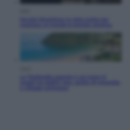
Esteri
Perché Hiroshima: la città scelta per
mostrare al mondo la bomba atomica
Viaggi
La Thailandia segreta è sul mare: 8
luoghi tra delfini rosa, grotte di smeraldo
e villaggi sull’acqua