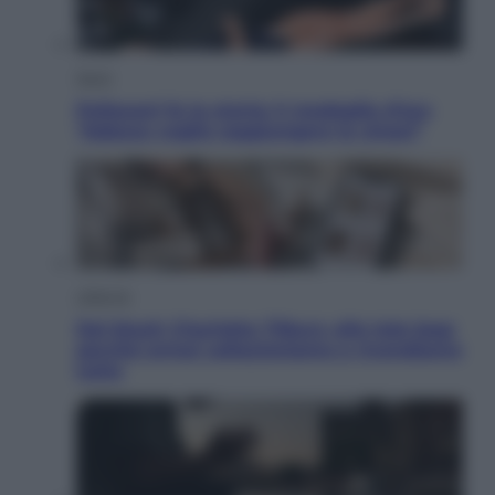
Sport
Pellacani fa la storia: 5 medaglie d’oro
“Adesso voglio raggiungere le cinesi”
Lifestyle
Dal blush Charlotte Tilbury alle tote bag:
perché ormai collezioniamo e rivendiamo
tutto