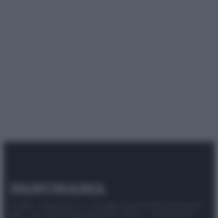
© 2025 – Panorama s.r.l. (Gruppo Società Editrice Italiana
spa) – Via Vittor Pisani 28, 20124 Milano – riproduzione