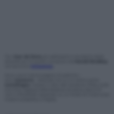
Tra i
tour de force
più asfissianti e stordenti della
letteratura c’è quello compiuto da
Harold Brodkey
nel racconto
Innocenza
.
Sono venti-trenta pagine di pratiche –
anzi:
manovre
– sessuali, tra cui un estenuante
cunnilingus
, messe in atto dal narratore Wiley sulla
sua Orra, ragazza dalla bellezza di pietra, fascio di
nervi infreddoliti assestati su un livello di mostruosa
imperturbabilità, e frigida.