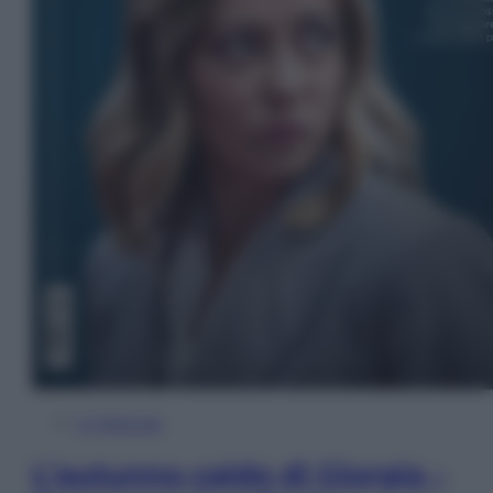
In Edicola
L’autunno caldo di Giorgia –