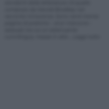
stordenti della letteratura c’è quello
compiuto da Harold Brodkey nel
racconto Innocenza. Sono venti-trenta
pagine di pratiche – anzi: manovre –
sessuali, tra cui un estenuante
cunnilingus, messe in atto …Leggi tutto